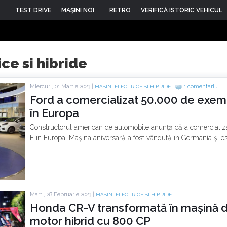
TEST DRIVE
MAŞINI NOI
RETRO
VERIFICĂ ISTORIC VEHICUL
ice si hibride
Miercuri, 01 Martie 2023 |
|
1 comentariu
MASINI ELECTRICE SI HIBRIDE
Ford a comercializat 50.000 de exe
în Europa
Constructorul american de automobile anunță că a comercial
E în Europa. Mașina aniversară a fost vândută în Germania și 
Marti, 28 Februarie 2023 |
MASINI ELECTRICE SI HIBRIDE
Honda CR-V transformată în mașină de
motor hibrid cu 800 CP