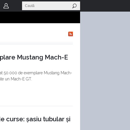
mplare Mustang Mach-E
izat 50.000 de exemplare Mustang Mach-
este un Mach-E GT.
 curse: șasiu tubular și