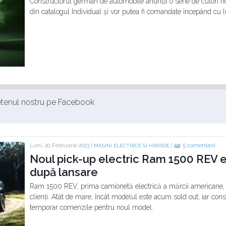
Constructorul german de automobile anunță o serie de culori n
din catalogul Individual și vor putea fi comandate începând cu l
ietenul nostru pe Facebook
Luni, 20 Februarie 2023 |
|
5 comentarii
MASINI ELECTRICE SI HIBRIDE
Noul pick-up electric Ram 1500 REV est
după lansare
Ram 1500 REV, prima camionetă electrică a mărcii americane, 
clienți. Atât de mare, încât modelul este acum sold out, iar cons
temporar comenzile pentru noul model.