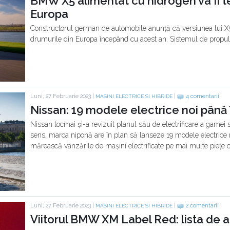
BMW X5 alimentat cu hidrogen va fi t
Europa
Constructorul german de automobile anunță că versiunea lui X5 
drumurile din Europa începând cu acest an. Sistemul de propulsi
Luni, 27 Februarie 2023 |
|
4 comentarii
MASINI ELECTRICE SI HIBRIDE
Nissan: 19 modele electrice noi până
Nissan tocmai și-a revizuit planul său de electrificare a gamei
sens, marca niponă are în plan să lanseze 19 modele electrice no
mărească vânzările de mașini electrificate pe mai multe piețe c
Luni, 27 Februarie 2023 |
|
2 comentarii
MASINI ELECTRICE SI HIBRIDE
Viitorul BMW XM Label Red: lista de a