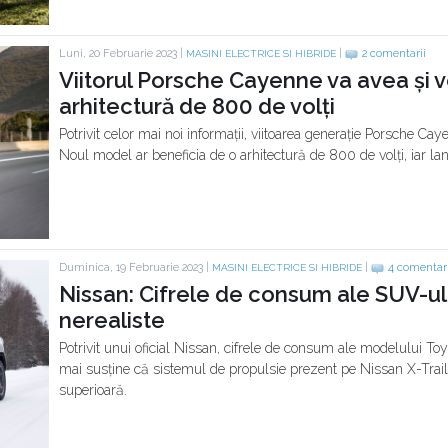
Luni, 20 Februarie 2023 |
|
2 comentarii
MASINI ELECTRICE SI HIBRIDE
Viitorul Porsche Cayenne va avea și v
arhitectură de 800 de volți
Potrivit celor mai noi informații, viitoarea generație Porsche Cay
Noul model ar beneficia de o arhitectură de 800 de volți, iar l
Duminica, 19 Februarie 2023 |
|
4 comentari
MASINI ELECTRICE SI HIBRIDE
Nissan: Cifrele de consum ale SUV-ul
nerealiste
Potrivit unui oficial Nissan, cifrele de consum ale modelului T
mai susține că sistemul de propulsie prezent pe Nissan X-Trai
superioară.