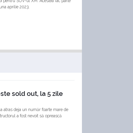
oi pentru SUV-ul XM. Acestea fac parte
una aprilie 2023.
e sold out, la 5 zile
a atras deja un număr foarte mare de
tructorul a fost nevoit să oprească