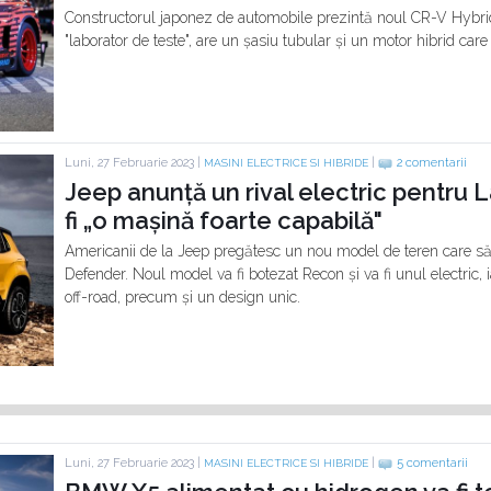
Constructorul japonez de automobile prezintă noul CR-V Hybrid
"laborator de teste", are un șasiu tubular și un motor hibrid car
Luni, 27 Februarie 2023 |
|
2 comentarii
MASINI ELECTRICE SI HIBRIDE
Jeep anunță un rival electric pentru
fi „o mașină foarte capabilă"
Americanii de la Jeep pregătesc un nou model de teren care să 
Defender. Noul model va fi botezat Recon și va fi unul electric,
off-road, precum și un design unic.
Luni, 27 Februarie 2023 |
|
5 comentarii
MASINI ELECTRICE SI HIBRIDE