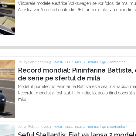
Viitoarele modele electrice Volkswagen se vor folosi de mai mul
Acestea vor fi confecționate din PET-uri reciclate sau chiar din r
Joi, 23 Februarie 2023 |
|
4 comentarii
MASINI ELECTRICE SI HIBRIDE
Record mondial: Pininfarina Battista,
de serie pe sfertul de milă
Modelul pur electric Pininfarina Battista este cea mai rapidă ma
Recordul mondial a fost stabilit în India, tot acolo fiind doborât
milă.
Joi, 23 Februarie 2023 |
|
11 comentarii
MASINI ELECTRICE SI HIBRIDE
Șeful Stellantis: Fiat va lansa 2 model