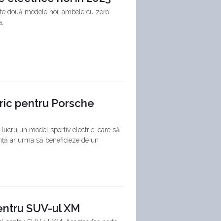
zinte două modele noi, ambele cu zero
a.
ric pentru Porsche
n lucru un model sportiv electric, care să
nță ar urma să beneficieze de un
entru SUV-ul XM