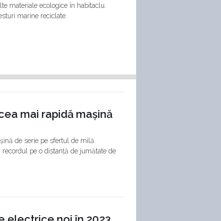
te materiale ecologice în habitaclu.
esturi marine reciclate.
 cea mai rapidă mașină
șină de serie pe sfertul de milă.
 și recordul pe o distanță de jumătate de
e electrice noi în 2023