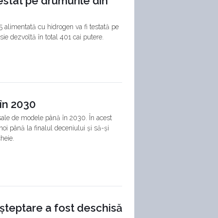
estat pe drumurile din
alimentată cu hidrogen va fi testată pe
e dezvoltă în total 401 cai putere.
 în 2030
 sale de modele până în 2030. În acest
i până la finalul deceniului și să-și
heie.
șteptare a fost deschisă