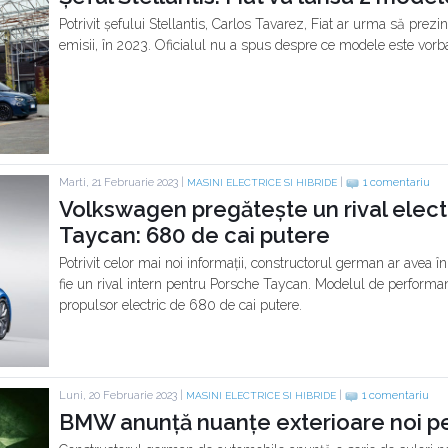
Potrivit șefului Stellantis, Carlos Tavarez, Fiat ar urma să pre
emisii, în 2023. Oficialul nu a spus despre ce modele este vorb
Marti, 21 Februarie 2023 |
|
1 comentariu
MASINI ELECTRICE SI HIBRIDE
Volkswagen pregătește un rival elect
Taycan: 680 de cai putere
Potrivit celor mai noi informații, constructorul german ar avea î
fie un rival intern pentru Porsche Taycan. Modelul de performa
propulsor electric de 680 de cai putere.
Luni, 20 Februarie 2023 |
|
1 comentariu
MASINI ELECTRICE SI HIBRIDE
BMW anunță nuanțe exterioare noi p