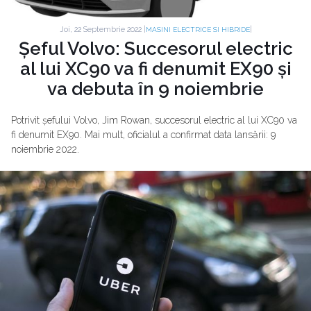
Joi, 22 Septembrie 2022 |
|
MASINI ELECTRICE SI HIBRIDE
Șeful Volvo: Succesorul electric
al lui XC90 va fi denumit EX90 și
va debuta în 9 noiembrie
Potrivit șefului Volvo, Jim Rowan, succesorul electric al lui XC90 va
fi denumit EX90. Mai mult, oficialul a confirmat data lansării: 9
noiembrie 2022.