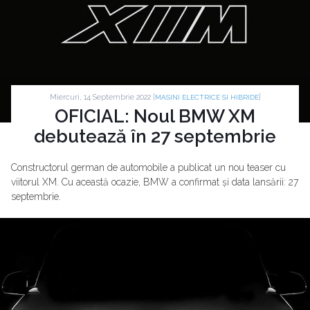
Miercuri, 14 Septembrie 2022 |
|
MASINI ELECTRICE SI HIBRIDE
OFICIAL: Noul BMW XM
debutează în 27 septembrie
Constructorul german de automobile a publicat un nou teaser cu
viitorul XM. Cu această ocazie, BMW a confirmat și data lansării: 27
septembrie.