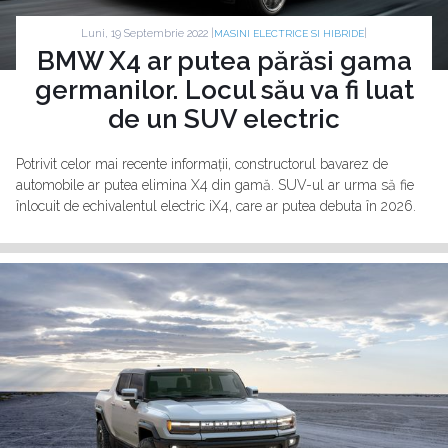
Luni, 19 Septembrie 2022 |
|
MASINI ELECTRICE SI HIBRIDE
BMW X4 ar putea părăsi gama
germanilor. Locul său va fi luat
de un SUV electric
Potrivit celor mai recente informații, constructorul bavarez de
automobile ar putea elimina X4 din gamă. SUV-ul ar urma să fie
înlocuit de echivalentul electric iX4, care ar putea debuta în 2026.