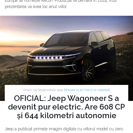
Europa se numește Recon. Producția va demara în 2024, însă
prezentarea va avea loc anul viitor.
Vineri, 09 Septembrie 2022 |
|
MASINI ELECTRICE SI HIBRIDE
OFICIAL: Jeep Wagoneer S a
devenit pur electric. Are 608 CP
și 644 kilometri autonomie
Jeep a publicat primele imagini digitale cu viitorul model cu zero