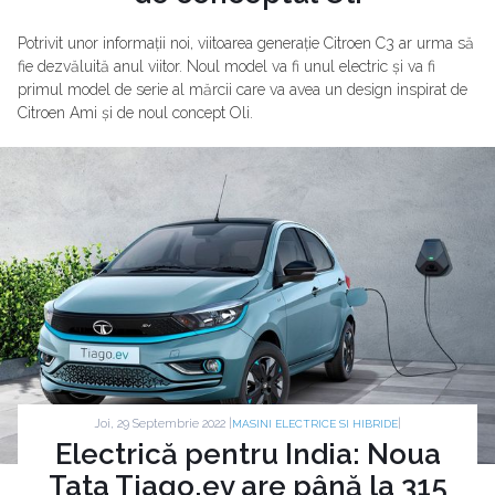
Potrivit unor informații noi, viitoarea generație Citroen C3 ar urma să
fie dezvăluită anul viitor. Noul model va fi unul electric și va fi
primul model de serie al mărcii care va avea un design inspirat de
Citroen Ami și de noul concept Oli.
Joi, 29 Septembrie 2022 |
|
MASINI ELECTRICE SI HIBRIDE
Electrică pentru India: Noua
Tata Tiago.ev are până la 315