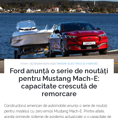
Vineri, 09 Septembrie 2022 |
|
MASINI ELECTRICE SI HIBRIDE
Ford anunță o serie de noutăți
pentru Mustang Mach-E:
capacitate crescută de
remorcare
Constructorul american de automobile anunță o serie de noutăți
pentru modelul cu zero emisii Mustang Mach-E. Printre altele,
acesta primește sisteme de asistență actualizate și o capacitate de