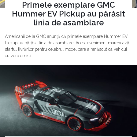
Primele exemplare GMC
Hummer EV Pickup au părăsit
linia de asamblare
Americanii de la GMC anunță că primele exemplare Hummer EV
Pickup au părăsit linia de asamblare. Acest eveniment marchează
startul livrărilor pentru celebrul model care a renăscut ca vehicul
cu zero emisii.