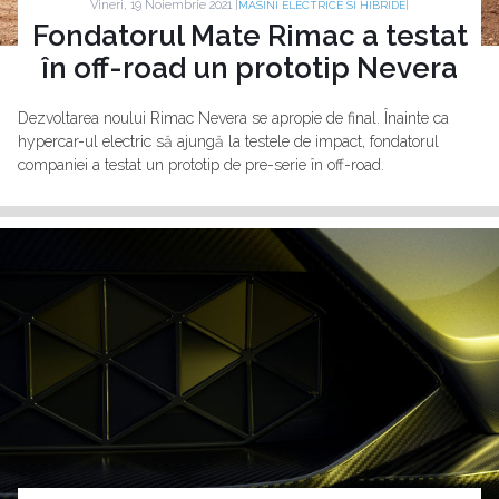
Vineri, 19 Noiembrie 2021 |
|
MASINI ELECTRICE SI HIBRIDE
Fondatorul Mate Rimac a testat
în off-road un prototip Nevera
Dezvoltarea noului Rimac Nevera se apropie de final. Înainte ca
hypercar-ul electric să ajungă la testele de impact, fondatorul
companiei a testat un prototip de pre-serie în off-road.