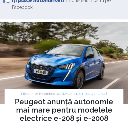
Îţi place Automarket?
Fii prietenul nostru pe
Facebook
Miercuri, 24 Noiembrie 2021 |
|
MASINI ELECTRICE SI HIBRIDE
Peugeot anunță autonomie
mai mare pentru modelele
electrice e-208 și e-2008