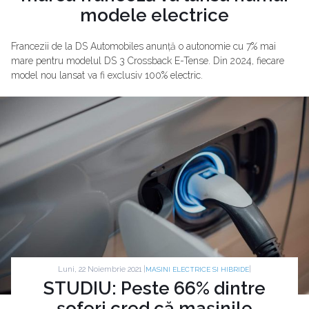
modele electrice
Francezii de la DS Automobiles anunță o autonomie cu 7% mai
mare pentru modelul DS 3 Crossback E-Tense. Din 2024, fiecare
model nou lansat va fi exclusiv 100% electric.
Luni, 22 Noiembrie 2021 |
|
MASINI ELECTRICE SI HIBRIDE
STUDIU: Peste 66% dintre
șoferi cred că mașinile