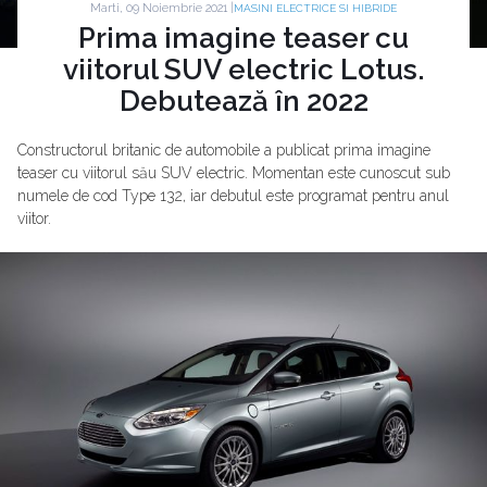
Marti, 09 Noiembrie 2021 |
MASINI ELECTRICE SI HIBRIDE
Prima imagine teaser cu
viitorul SUV electric Lotus.
Debutează în 2022
Constructorul britanic de automobile a publicat prima imagine
teaser cu viitorul său SUV electric. Momentan este cunoscut sub
numele de cod Type 132, iar debutul este programat pentru anul
viitor.