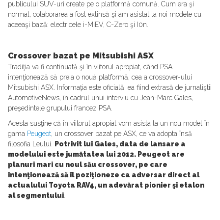
publicului SUV-uri create pe o platformă comună. Cum era şi
normal, colaborarea a fost extinsă şi am asistat la noi modele cu
aceeaşi bază: electricele i-MiEV, C-Zero şi I0n.
Crossover bazat pe Mitsubishi ASX
Tradiţia va fi continuată şi în viitorul apropiat, când PSA
intenţionează să preia o nouă platformă, cea a crossover-ului
Mitsubishi ASX. Informaţia este oficială, ea fiind extrasă de jurnaliştii
AutomotiveNews, în cadrul unui interviu cu Jean-Marc Gales,
preşedintele grupului francez PSA.
Acesta susţine că în viitorul apropiat vom asista la un nou model în
gama
Peugeot
, un crossover bazat pe ASX, ce va adopta însă
filosofia Leului.
Potrivit lui Gales, data de lansare a
modelului este jumătatea lui 2012. Peugeot are
planuri mari cu noul său crossover, pe care
intenţionează să îl poziţioneze ca adversar direct al
actualului Toyota RAV4, un adevărat pionier şi etalon
al segmentului
.