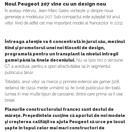
Noul Peugeot 207 vine cu un design nou
În acelaşi interviu, Jean-Marc Gales vorbeşte şi despre noua
generaţie a modelului 207. Sub-compactul este aşteptat tot anul
viitor, fiind de altfel cel mai important model al francezilor în 2012.
Întreaga atenţie va fi concentrată în jurul său, mezinul
fiind şi promotorul unei noi filosofii de design,
programată pentru un transplant la nivelul întregii
gamei până la finele deceniului.
Nu va lipsi nici o versiune
GT a acestuia, pentru a spori atractivitatea sa în segmentul
publicului tânăr.
Totodată, anul viitor va marca şi primele extensii ale gamei 508,
sedanul de clasă medie urmând să fie livrat publicului din toată
lumea în mai multe tipuri de caroserie, dintre care prima va fi cea
break.
Planurile constructorului francez sunt destul de
măreţe. Preşedintele susţine că aportul de noi modele
şi creşterea calităţii va ajuta Peugeot să urce pe locul
şapte în topul celor mai mari constructori de