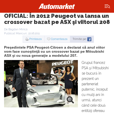
×
OFICIAL: În 2012 Peugeot va lansa un
crossover bazat pe ASX şi viitorul 208
De Bogdan Mirică
Publicat Miercuri, 22.06.2011
Printeaza
Comenteaza
Trimite pe:
Preşedintele PSA Peugeot-Citroen a declarat că anul viitor
vom face cunoştinţă cu un crossover bazat pe Mitsubishi
ASX şi cu noua generaţie a modelului 207.
Grupul francez
PSA şi Mitsubishi
se bucură în
prezent un
parteneriat
puternic, început
cu mulţi ani în
urmă, atunci
când cele două
entităţi ofereau