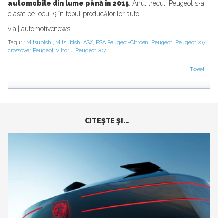
automobile din lume până în 2015
. Anul trecut, Peugeot s-a
clasat pe locul 9 în topul producătorilor auto.
via | automotivenews
Taguri:
Mitsubishi
,
Mitsubishi ASX
,
PSA Peugeot-Citroen
,
Peugeot
,
Peugeot 207
,
crossover Peugeot
,
viitorul Peugeot 207
Tweet
CITEŞTE ŞI...