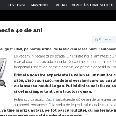
TEST DRIVE
MAŞINI NOI
RETRO
VERIFICĂ ISTORIC VEHICUL
neste 40 de ani
Printeaza
 august 1968, pe portile uzinei de la Mioveni iesea primul automob
Le vedem in fiecare zi pe strada. Unii dintre noi isi amintesc c
marcat copilaria sau adolescenta. Deseori ne aducem aminte de 
tamponari usoare, de primele amenzi, de primele depasiri la limi
Primele noastre experiente la volan au un numitor 
1300, 1310 sau 1410, modele si versiuni care au cazut 
cu lansarea noului Logan. Putini dintre noi stiu ca a
si cel mai important constructor roman.
Putini stiu ca astazi
Dacia
sarbatoreste 40 de ani de la iesirea pe
automobil romanesc. Este vorba de legendarul model 1100, o co
a tine in priza astazi, pe tot parcursul zilei, cu materiale i
marca romaneasca si de primul sau model.