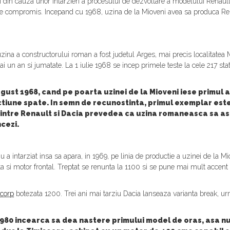
 din cauza unor intarzieri a procesului de dezvoltare a modelului Renault
de compromis. Incepand cu 1968, uzina de la Mioveni avea sa produca Re
zina a constructorului roman a fost judetul Arges, mai precis localitatea M
ai un an si jumatate. La 1 iulie 1968 se incep primele teste la cele 217 sta
gust 1968, cand pe poarta uzinei de la Mioveni iese primul 
actiune spate. In semn de recunostinta, primul exemplar es
intre Renault si Dacia prevedea ca uzina romaneasca sa a
cezi.
 a intarziat insa sa apara, in 1969, pe linia de productie a uzinei de la
ta si motor frontal. Treptat se renunta la 1100 si se pune mai mult accent
icorp
botezata 1200. Trei ani mai tarziu Dacia lanseaza varianta break, ur
 1980 incearca sa dea nastere primului model de oras, asa n