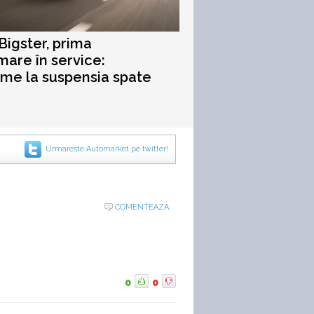
Bigster, prima
are în service:
me la suspensia spate
Urmareste Automarket pe twitter!
COMENTEAZA
0
0