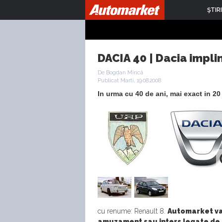
ŞTIRI
DACIA 40 | Dacia impli
De Bogdan Mirică
Publicat Marti, 19.08.2008
In urma cu 40 de ani, mai exact in 20
cu renume: Renault 8.
Automarket va v
amuzament sau inters legate de 