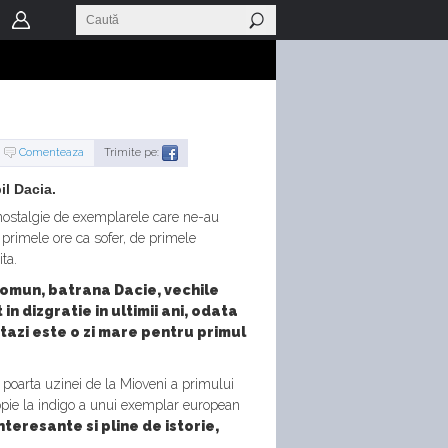
Comenteaza
Trimite pe:
il Dacia.
u nostalgie de exemplarele care ne-au
primele ore ca sofer, de primele
ta.
comun, batrana Dacie, vechile
in dizgratie in ultimii ani, odata
stazi este o zi mare pentru primul
 poarta uzinei de la Mioveni a primului
pie la indigo a unui exemplar european
nteresante si pline de istorie,