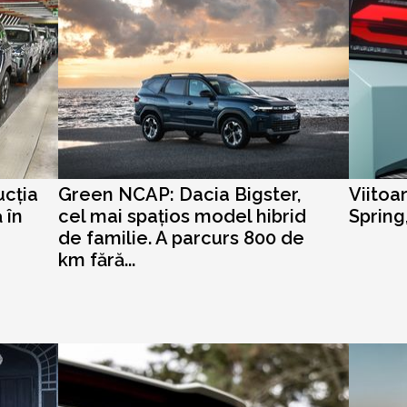
ucția
Green NCAP: Dacia Bigster,
Viitoa
 în
cel mai spațios model hibrid
Spring
de familie. A parcurs 800 de
km fără...