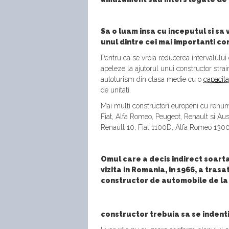
Sa o luam insa cu inceputul si s
unul dintre cei mai importanti co
Pentru ca se vroia reducerea intervalului 
apeleze la ajutorul unui constructor str
autoturism din clasa medie cu o
capacita
de unitati.
Mai multi constructori europeni cu renum
Fiat, Alfa Romeo, Peugeot, Renault si Au
Renault 10, Fiat 1100D, Alfa Romeo 1300 
Omul care a decis indirect soarta
vizita in Romania, in 1966, a tras
constructor de automobile de la 
constructor trebuia sa se indent