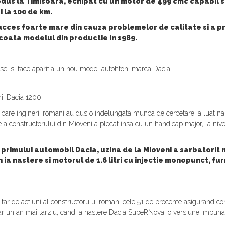
odus la Timisoara, echipat cu un motor de 499 cmc capabil 
ri la 100 de km.
ucces foarte mare din cauza problemelor de calitate si a pr
oata modelul din productie in 1989.
esc isi face aparitia un nou model autohton, marca Dacia.
hii Dacia 1200.
in care inginerii romani au dus o indelungata munca de cercetare, a luat
a constructorului din Mioveni a plecat insa cu un handicap major, la nivel
ul primului automobil Dacia, uzina de la Mioveni a sarbatori
 ia nastere si motorul de 1.6 litri cu injectie monopunct, fu
tar de actiuni al constructorului roman, cele 51 de procente asigurand con
r un an mai tarziu, cand ia nastere Dacia SupeRNova, o versiune imbuna