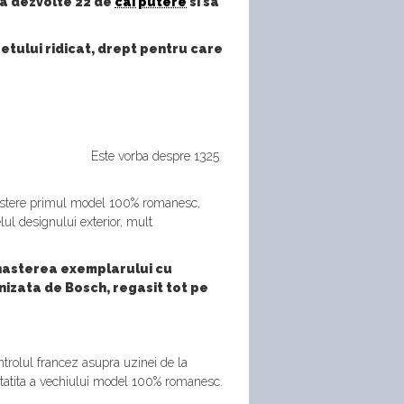
sa dezvolte 22 de
cai putere
si sa
etului ridicat, drept pentru care
Este vorba despre 1325
 nastere primul model 100% romanesc,
ul designului exterior, mult
t nasterea exemplarului cu
rnizata de Bosch, regasit tot pe
trolul francez asupra uzinei de la
tatita a vechiului model 100% romanesc.