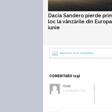
Dacia Sandero pierde pri
loc la vânzările din Europa
iunie
Aboneaza-te la newsletter!
COMENTARII (19)
mine
la
20.08.2008, 01:31