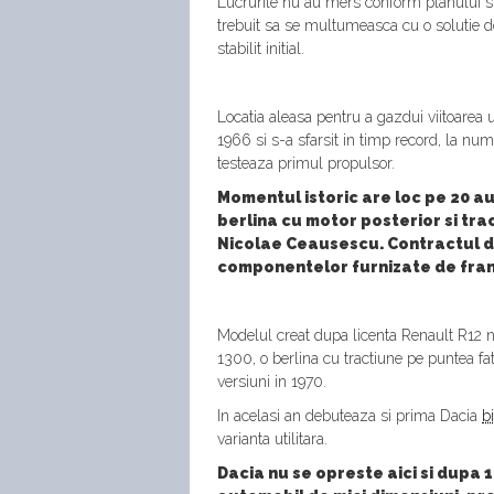
Lucrurile nu au mers conform planului si
trebuit sa se multumeasca cu o solutie 
stabilit initial.
Locatia aleasa pentru a gazdui viitoarea u
1966 si s-a sfarsit in timp record, la num
testeaza primul propulsor.
Momentul istoric are loc pe 20 au
berlina cu motor posterior si tr
Nicolae Ceausescu. Contractul d
componentelor furnizate de fran
Modelul creat dupa licenta Renault R12 nu
1300, o berlina cu tractiune pe puntea fa
versiuni in 1970.
In acelasi an debuteaza si prima Dacia
b
varianta utilitara.
Dacia nu se opreste aici si dupa