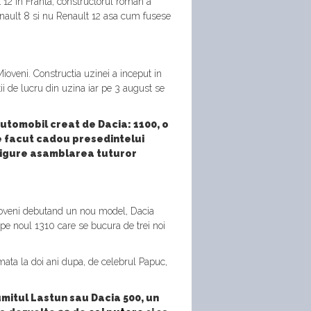
 12 in Franta, constructorul roman a
nault 8 si nu Renault 12 asa cum fusese
ioveni. Constructia uzinei a inceput in
tii de lucru din uzina iar pe 3 august se
automobil creat de Dacia: 1100, o
te facut cadou presedintelui
sigure asamblarea tuturor
 Mioveni debutand un nou model, Dacia
 pe noul 1310 care se bucura de trei noi
mata la doi ani dupa, de celebrul Papuc,
umitul Lastun sau Dacia 500, un