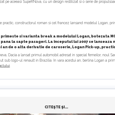
t pe aceeasi SupeRNova, cu un design restilizat si o serie de propulsoare 
e practic, constructorul roman si cel francez lansand modelul Logan, pr
n primeste si varianta break a modelului Logan, botezata MC
 pana la sapte pasageri. La inceputul lui 2007 se lanseaza 
 an de o alta derivatie de caroserie, Logan Pick-up, pract
neva, Dacia a lansat primul automobil adresat in special femeilor, noul Sa
 sub logo-ul renault in Brazilia. In vara acestui an, berlina Logan a primit 
aclului
.
CITEŞTE ŞI...