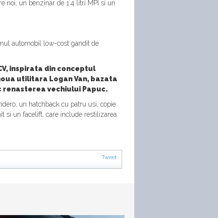
noi, un benzinar de 1.4 litri MPI si un
imul automobil low-cost gandit de
V, inspirata din conceptul
noua utilitara Logan Van, bazata
ic renasterea vechiului Papuc.
ndero, un hatchback cu patru usi, copie
si un facelift, care include restilizarea
Tweet