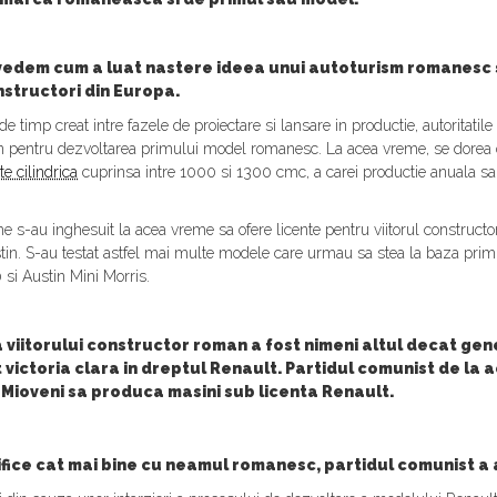
a vedem cum a luat nastere ideea unui autoturism romanesc s
nstructori din Europa.
de timp creat intre fazele de proiectare si lansare in productie, autoritat
ain pentru dezvoltarea primului model romanesc. La acea vreme, se dorea 
te cilindrica
cuprinsa intre 1000 si 1300 cmc, a carei productie anuala s
e s-au inghesuit la acea vreme sa ofere licente pentru viitorul construct
stin. S-au testat astfel mai multe modele care urmau sa stea la baza pr
si Austin Mini Morris.
 viitorului constructor roman a fost nimeni altul decat gen
at victoria clara in dreptul Renault. Partidul comunist de la
Mioveni sa produca masini sub licenta Renault.
ifice cat mai bine cu neamul romanesc, partidul comunist a