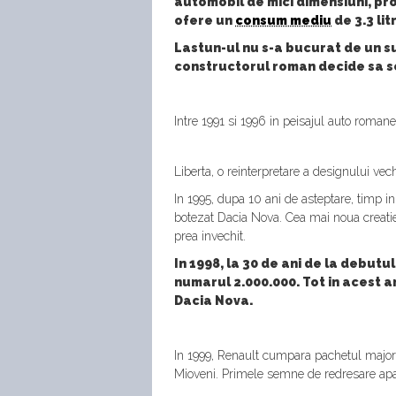
automobil de mici dimensiuni, pr
ofere un
consum mediu
de 3.3 lit
Lastun-ul nu s-a bucurat de un s
constructorul roman decide sa sc
Intre 1991 si 1996 in peisajul auto roman
Liberta, o reinterpretare a designului vec
In 1995, dupa 10 ani de asteptare, timp 
botezat Dacia Nova. Cea mai noua creatie 
prea invechit.
In 1998, la 30 de ani de la debut
numarul 2.000.000. Tot in acest an
Dacia Nova.
In 1999, Renault cumpara pachetul majori
Mioveni. Primele semne de redresare apa