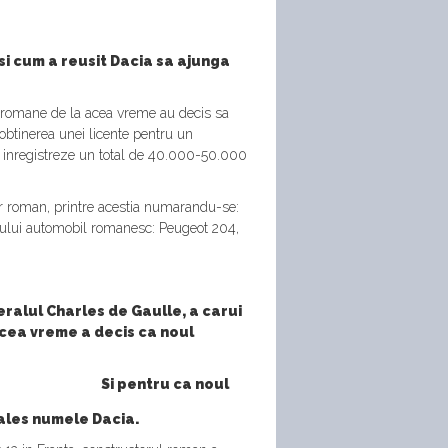
i cum a reusit Dacia sa ajunga
ile romane de la acea vreme au decis sa
obtinerea unei licente pentru un
a inregistreze un total de 40.000-50.000
or roman, printre acestia numarandu-se:
imului automobil romanesc: Peugeot 204,
eralul Charles de Gaulle, a carui
 acea vreme a decis ca noul
Si pentru ca noul
 ales numele Dacia.