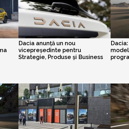
Dacia anunță un nou
Dacia:
ima
vicepreședinte pentru
modele
Strategie, Produse și Business
progr