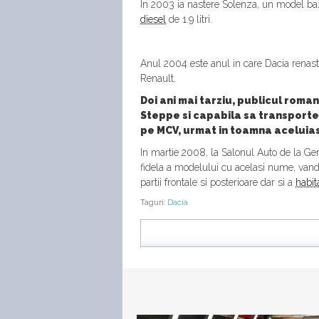
In 2003 ia nastere Solenza, un model baza
diesel
de 1.9 litri.
Anul 2004 este anul in care Dacia renast
Renault.
Doi ani mai tarziu, publicul roma
Steppe si capabila sa transporte
pe MCV, urmat in toamna aceluiasi
In martie 2008, la Salonul Auto de la Ge
fidela a modelului cu acelasi nume, vandut
partii frontale si posterioare dar si a
habit
Taguri:
Dacia