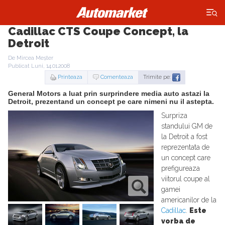
×
Cadillac CTS Coupe Concept, la
Detroit
De Mircea Meșter
Publicat Luni, 14.01.2008
Printeaza
Comenteaza
Trimite pe:
General Motors a luat prin surprindere media auto astazi la
Detroit, prezentand un concept pe care nimeni nu il astepta.
Surpriza
standului GM de
la Detroit a fost
reprezentata de
un concept care
prefigureaza
viitorul coupe al
gamei
americanilor de la
Cadillac
.
Este
vorba de