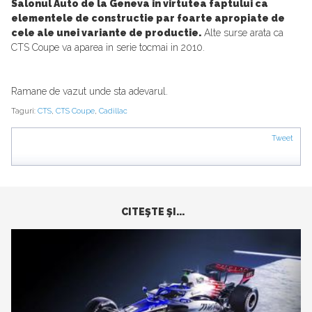
Salonul Auto de la Geneva in virtutea faptului ca
elementele de constructie par foarte apropiate de
cele ale unei variante de productie.
Alte surse arata ca
CTS Coupe va aparea in serie tocmai in 2010.
Ramane de vazut unde sta adevarul.
Taguri:
CTS
,
CTS Coupe
,
Cadillac
Tweet
CITEŞTE ŞI...