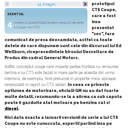
prototipul
14 imagini
CTS Coupe,
ESENTIAL
care a fost
insa
4
martie ar putea fi data lansarii versiunii de serie
a coupe-ului CTS.
prezentat
"sec", fara
comunicat de presa deocamdata, astfel ca toate
datele de care dispunem sunt cele din discursul lui Ed
Wellburn, vicepresedintele biroului Dezvoltare de
Produs din cadrul General Motors.
Astfel, conceptul coupe care imparte partea frontala cu versiunea
berlina a lui CTS este bazat in mare parte pe aceasta din urma,
interiorul, de exemplu, fiind prelucrat in proportie mica, aproape
nesesizabil in raport cu CTS sedan.
In ceea ce priveste
optiunea de motorizare, oficialii GM nu au dat foarte
multe detalii, rezumandu-se la a afirma ca sub capota
poate fi gazduite atat motoare pe benzina cat si
diesel
.
Nici data exacta a lansarii versiunii de serie a lui CTS
Coupe nu este cunoscuta, expertii pariind insa pe