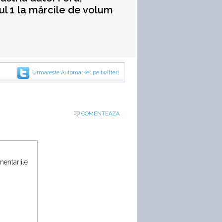
l 1 la mărcile de volum
Urmareste Automarket pe twitter!
COMENTEAZA
mentariile