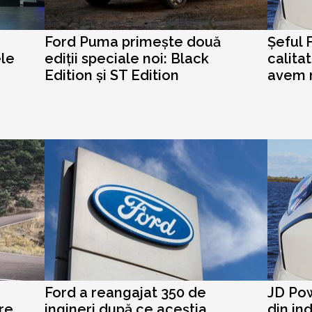
Ford Puma primește două
Șeful 
le
ediții speciale noi: Black
calita
Edition și ST Edition
avem m
Ford a reangajat 350 de
JD Pow
re
ingineri după ce aceștia
din in