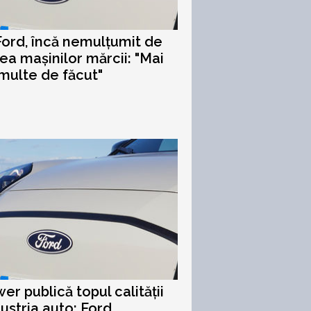
Ford, încă nemulțumit de
tea mașinilor mărcii: "Mai
ulte de făcut"
er publică topul calității
dustria auto: Ford,