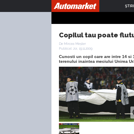
ŞTIRI
Copilul tau poate flu
De Mircea Meșter
Publicat Joi, 19.11.2009
Cunosti un copil care are intre 14 si
terenului inaintea meciului Unirea Ur