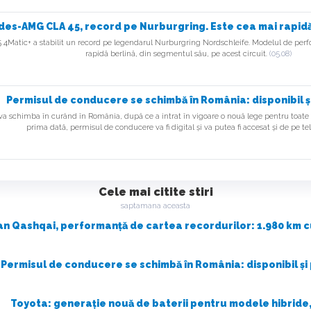
es-AMG CLA 45, record pe Nurburgring. Este cea mai rapidă 
Matic+ a stabilit un record pe legendarul Nurburgring Nordschleife. Modelul de perfo
rapidă berlină, din segmentul său, pe acest circuit.
(05.08)
n
Permisul de conducere se schimbă în România: disponibil ș
a schimba în curând în România, după ce a intrat în vigoare o nouă lege pentru toate
prima dată, permisul de conducere va fi digital și va putea fi accesat și de pe te
Cele mai citite stiri
saptamana aceasta
an Qashqai, performanță de cartea recordurilor: 1.980 km cu
t
Permisul de conducere se schimbă în România: disponibil și
-
Toyota: generație nouă de baterii pentru modele hibride,