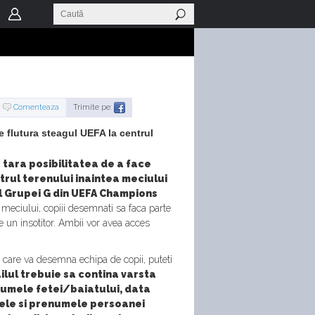
Comenteaza
Trimite pe:
e flutura steagul UEFA la centrul
a tara posibilitatea de a face
trul terenului inaintea meciului
ul Grupei G din UEFA Champions
meciului, copiii desemnati sa faca parte
e un insotitor. Ambii vor avea acces
ti care va desemna echipa de copii, puteti
ailul trebuie sa contina varsta
enumele fetei/baiatului, data
mele si prenumele persoanei