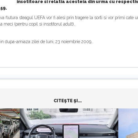
insotitoare si relatia acesteia din urma cu respectiv
59.
 va flutura steagul UEFA vor fi alesi prin tragere la sorti si vor primi cate
meci (pentru copil si insotitorul adult).
la in dupa-amiaza zilei de luni, 23 noiembrie 2009.
CITEŞTE ŞI...