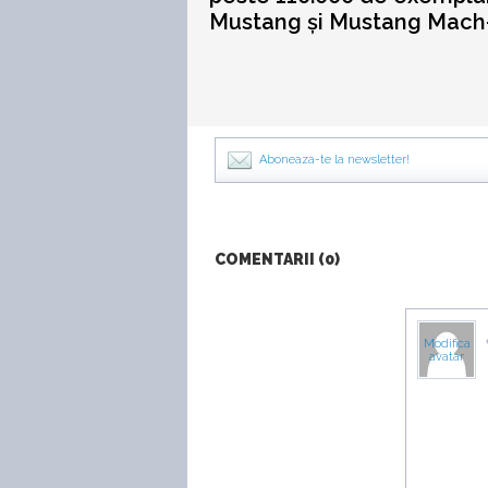
Mustang și Mustang Mach
Aboneaza-te la newsletter!
COMENTARII (0)
Modifica
avatar