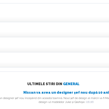
ULTIMELE STIRI DIN
GENERAL
Nissan va avea un designer șef nou după 10 ani
n designer șef nou începând din această toamnă. Noul șef de design al mărcii va fi Ma
design-ul modelelor Juke și Qashqai.
(06.08)