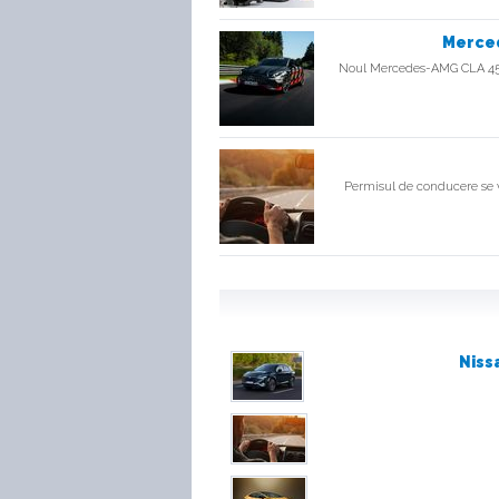
Ford Focus Sedan
Merced
Preţ: 18.000 - 23.950 €
Noul Mercedes-AMG CLA 45 4
Ford Focus Wago
Preţ: n/a - 29.300 €
Ford Galaxy
Permisul de conducere se v
Preţ: 34.600 - 38.950 €
Ford Grand C-Max
(2014-prezent)
Preţ: 18.800 - 24.800 €
Ford Ka+
Preţ: 8.800 - 10.100 €
Niss
Ford Kuga facelif
Preţ: 20.900 - 36.150 €
Ford Mondeo (2014
prezent)