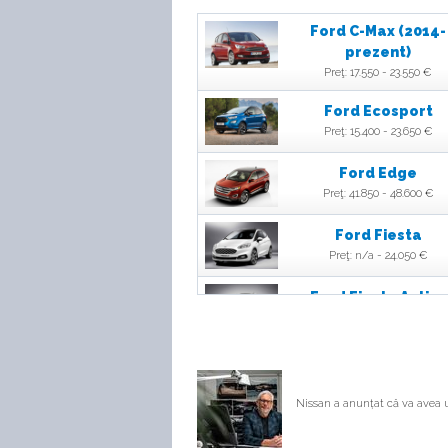
Ford C-Max (2014-
prezent)
Preţ: 17.550 - 23.550 €
Ford Ecosport
Preţ: 15.400 - 23.650 €
Ford Edge
Preţ: 41.850 - 48.600 €
Ford Fiesta
Preţ: n/a - 24.050 €
Ford Fiesta Active
Preţ: 15.650 - 19.300 €
Ford Focus
Preţ: n/a - 28.450 €
Nissan a anunțat că va avea u
Ford Focus RS
Preţ: 37.000 €