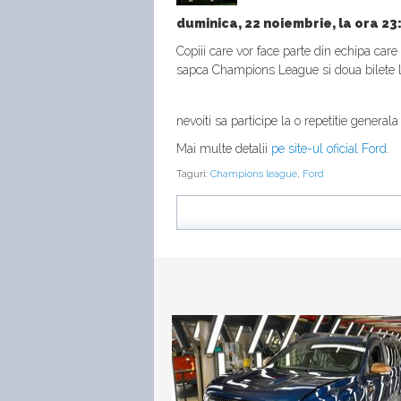
duminica, 22 noiembrie, la ora 23:
Copiii care vor face parte din echipa care
sapca Champions League si doua bilete la 
nevoiti sa participe la o repetitie genera
Mai multe detalii
pe site-ul oficial Ford
.
Taguri:
Champions league
,
Ford