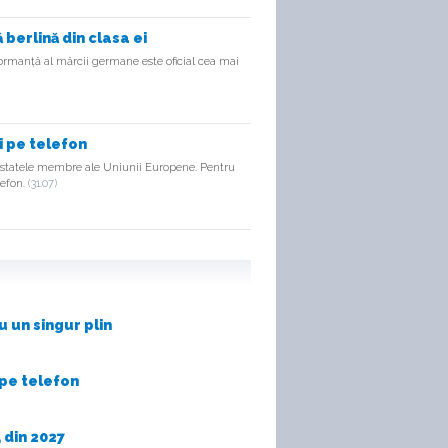
berlină din clasa ei
rmanță al mărcii germane este oficial cea mai
i pe telefon
 statele membre ale Uniunii Europene. Pentru
lefon.
(31.07)
 un singur plin
 pe telefon
 din 2027