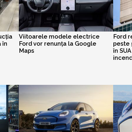
ucția
Viitoarele modele electrice
Ford r
 în
Ford vor renunța la Google
peste 
Maps
în SUA
incend