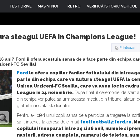
TEST DRIVE
MAŞINI NOI
RETRO
VERIFICĂ ISTORIC VEHICUL
tura steagul UEFA in Champions League!
Printeaza
 16 ani? Ford ii ofera acestuia sansa de a face parte din echipa car
ziceni-FC Sevilla!
Ford
le ofera copiilor fanilor fotbalului din intreag
parte din echipa care va flutura steagul UEFA la cen
Unirea Urziceni-FC Sevilla, care va avea loc in cadr
League in 24 noiembrie.
Dupa finalul ceremoniei de start a 
din echipa vor putea sa urmareasca meciul din tribuna, alaturi d
gratuit in incinta stadionului.
Pentru a-i oferi unui copil sansa de a participa la tragerea la sor
sa il inscrieti la adresa de e-mail
feelfootball@ford.ro
. M
copilului (neaparat intre 14 si 16 ani), numele si pr
nasterii, adresa completa, numarul de telefon, nu