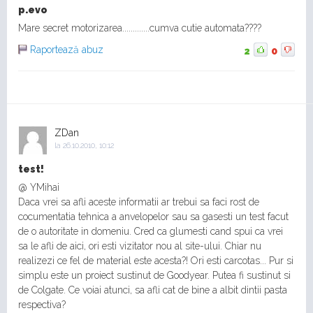
p.evo
Mare secret motorizarea.............cumva cutie automata????
Raportează abuz
2
0
ZDan
la
26.10.2010, 10:12
test!
@ YMihai
Daca vrei sa afli aceste informatii ar trebui sa faci rost de
cocumentatia tehnica a anvelopelor sau sa gasesti un test facut
de o autoritate in domeniu. Cred ca glumesti cand spui ca vrei
sa le afli de aici, ori esti vizitator nou al site-ului. Chiar nu
realizezi ce fel de material este acesta?! Ori esti carcotas... Pur si
simplu este un proiect sustinut de Goodyear. Putea fi sustinut si
de Colgate. Ce voiai atunci, sa afli cat de bine a albit dintii pasta
respectiva?