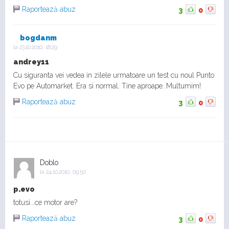
Raportează abuz
3
0
bogdanm
la
23.10.2010, 18:29
andrey11
Cu siguranta vei vedea in zilele urmatoare un test cu noul Punto
Evo pe Automarket. Era si normal. Tine aproape. Multumim!
Raportează abuz
3
0
Doblo
la
24.10.2010, 09:50
p.evo
totusi...ce motor are?
Raportează abuz
3
0