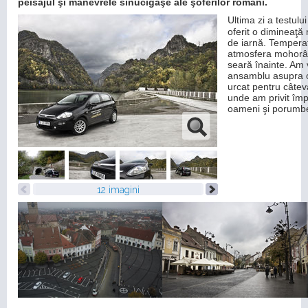
peisajul şi manevrele sinucigaşe ale şoferilor români.
Ultima zi a testulu
oferit o dimineaţă
de iarnă. Temperat
atmosfera mohorâtă
seară înainte. Am 
ansamblu asupra o
urcat pentru câtev
unde am privit împ
oameni şi porumbei
12 imagini