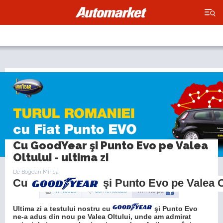
×
şi Punto Evo ne-a adus din nou pe Valea Oltului, unde am admirat
peisajul şi manevrele sinucigaşe ale şoferilor români." />
Cu GoodYear şi Punto Evo pe Valea
Oltului - ultima zi
De Bogdan Mirică
Cu
şi Punto Evo pe Valea Ol
Publicat Sambata, 23.10.2010
Printeaza
Comenteaza
Trimite pe:
Ultima zi a testului nostru cu
şi Punto Evo
ne-a adus din nou pe Valea Oltului, unde am admirat