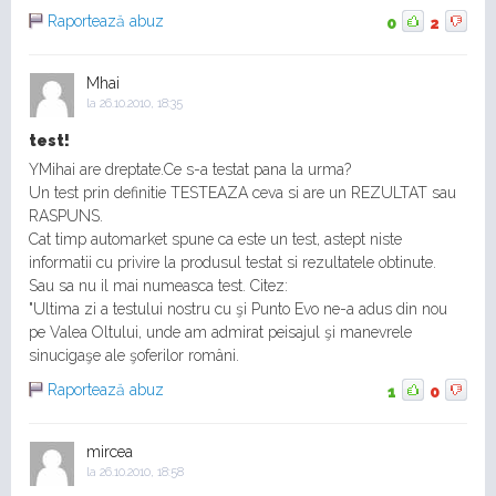
Raportează abuz
0
2
Mhai
la
26.10.2010, 18:35
test!
YMihai are dreptate.Ce s-a testat pana la urma?
Un test prin definitie TESTEAZA ceva si are un REZULTAT sau
RASPUNS.
Cat timp automarket spune ca este un test, astept niste
informatii cu privire la produsul testat si rezultatele obtinute.
Sau sa nu il mai numeasca test. Citez:
"Ultima zi a testului nostru cu şi Punto Evo ne-a adus din nou
pe Valea Oltului, unde am admirat peisajul şi manevrele
sinucigaşe ale şoferilor români.
Raportează abuz
1
0
mircea
la
26.10.2010, 18:58