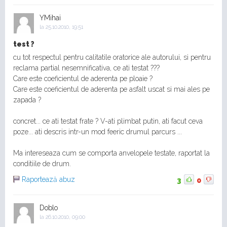
YMihai
la
25.10.2010, 19:51
test ?
cu tot respectul pentru calitatile oratorice ale autorului, si pentru
reclama partial nesemnificativa, ce ati testat ???
Care este coeficientul de aderenta pe ploaie ?
Care este coeficientul de aderenta pe asfalt uscat si mai ales pe
zapada ?
concret... ce ati testat frate ? V-ati plimbat putin, ati facut ceva
poze... ati descris intr-un mod feeric drumul parcurs ...
Ma intereseaza cum se comporta anvelopele testate, raportat la
conditiile de drum.
Raportează abuz
3
0
Doblo
la
26.10.2010, 09:00