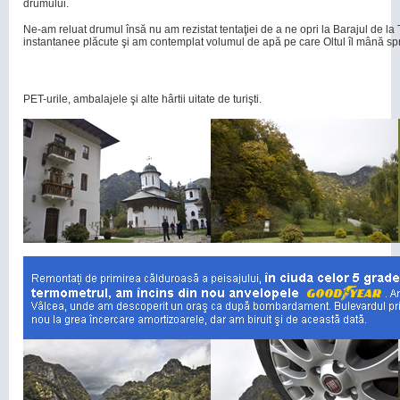
drumului.
Ne-am reluat drumul însă nu am rezistat tentaţiei de a ne opri la Barajul de l
instantanee plăcute şi am contemplat volumul de apă pe care Oltul îl mână s
PET-urile, ambalajele şi alte hârtii uitate de turişti.