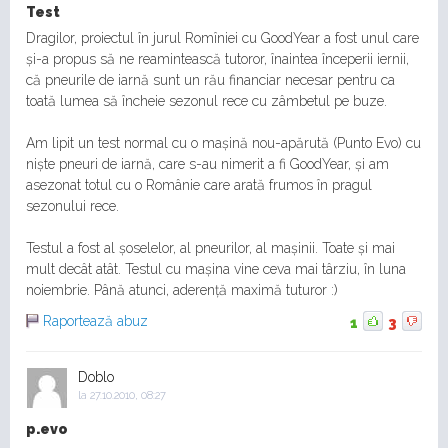
Test
Dragilor, proiectul în jurul Romîniei cu GoodYear a fost unul care
și-a propus să ne reamintească tutoror, înaintea începerii iernii,
că pneurile de iarnă sunt un rău financiar necesar pentru ca
toată lumea să încheie sezonul rece cu zâmbetul pe buze.
Am lipit un test normal cu o mașină nou-apărută (Punto Evo) cu
niște pneuri de iarnă, care s-au nimerit a fi GoodYear, și am
asezonat totul cu o Românie care arată frumos în pragul
sezonului rece.
Testul a fost al șoselelor, al pneurilor, al mașinii. Toate și mai
mult decât atât. Testul cu mașina vine ceva mai târziu, în luna
noiembrie. Până atunci, aderență maximă tuturor :)
Raportează abuz
1
3
Doblo
la
27.10.2010, 08:27
p.evo