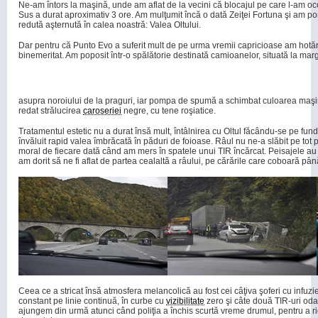
Ne-am întors la maşină, unde am aflat de la vecini că blocajul pe care l-am oco
Sus a durat aproximativ 3 ore. Am mulţumit încă o dată Zeiţei Fortuna şi am por
redută aşternută în calea noastră: Valea Oltului.
Dar pentru că Punto Evo a suferit mult de pe urma vremii capricioase am hotăr
binemeritat. Am poposit într-o spălătorie destinată camioanelor, situată la marg
asupra noroiului de la praguri, iar pompa de spumă a schimbat culoarea maşini
redat strălucirea
caroseriei
negre, cu tene roşiatice.
Tratamentul estetic nu a durat însă mult, întâlnirea cu Oltul făcându-se pe fund
învăluit rapid valea îmbrăcată în păduri de foioase. Râul nu ne-a slăbit pe tot 
moral de fiecare dată când am mers în spatele unui TIR încărcat. Peisajele au 
am dorit să ne fi aflat de partea cealaltă a râului, pe cărările care coboară pâ
Ceea ce a stricat însă atmosfera melancolică au fost cei câţiva şoferi cu infuz
constant pe linie continuă, în curbe cu
vizibilitate
zero şi câte două TIR-uri oda
ajungem din urmă atunci când poliţia a închis scurtă vreme drumul, pentru a ri