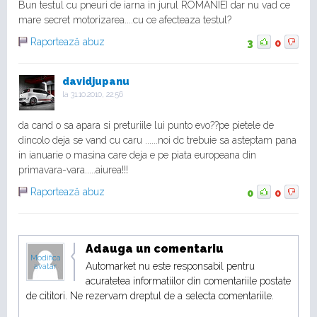
Bun testul cu pneuri de iarna in jurul ROMANIEI dar nu vad ce
mare secret motorizarea....cu ce afecteaza testul?
Raportează abuz
3
0
davidjupanu
la
31.10.2010, 22:56
da cand o sa apara si preturiile lui punto evo??pe pietele de
dincolo deja se vand cu caru ......noi dc trebuie sa asteptam pana
in ianuarie o masina care deja e pe piata europeana din
primavara-vara.....aiurea!!!
Raportează abuz
0
0
Adauga un comentariu
Modifica
Automarket nu este responsabil pentru
avatar
acuratetea informatiilor din comentariile postate
de cititori. Ne rezervam dreptul de a selecta comentariile.