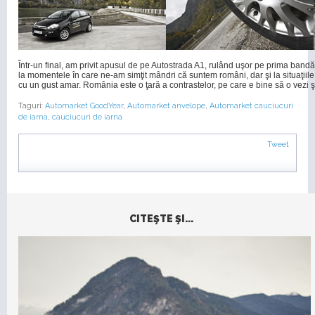
Într-un final, am privit apusul de pe Autostrada A1, rulând uşor pe prima band
la momentele în care ne-am simţit mândri că suntem români, dar şi la situaţiile 
cu un gust amar. România este o ţară a contrastelor, pe care e bine să o vezi 
Taguri:
Automarket GoodYear
,
Automarket anvelope
,
Automarket cauciucuri
de iarna
,
cauciucuri de iarna
Tweet
CITEŞTE ŞI...