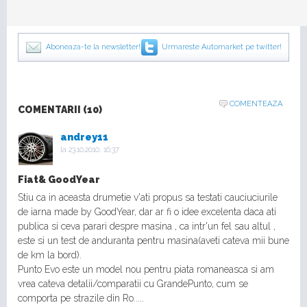
Aboneaza-te la newsletter!
Urmareste Automarket pe twitter!
COMENTEAZA
COMENTARII (10)
andrey11
la
23.10.2010, 16:37
Fiat& GoodYear
Stiu ca in aceasta drumetie v'ati propus sa testati cauciuciurile
de iarna made by GoodYear, dar ar fi o idee excelenta daca ati
publica si ceva parari despre masina , ca intr'un fel sau altul ,
este si un test de anduranta pentru masina(aveti cateva mii bune
de km la bord).
Punto Evo este un model nou pentru piata romaneasca si am
vrea cateva detalii/comparatii cu GrandePunto, cum se
comporta pe strazile din Ro.....