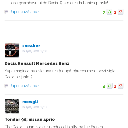
! ii pasa geambasului de Dacia :)) s-o creada bunica p-asta!
Raportează abuz
7
2
sneaker
la
19.03.2010, 13:40
Dacia Renault Mercedes Benz
Yup, imaginea nu este una reală după părerea mea - vezi sigla
Dacia pe jante :)
Raportează abuz
4
1
mowgli
la
19.03.2010, 13:47
Tondar 90; nissan aprio
The Dacia Logan is a car produced jointly by the French