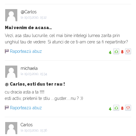
@Carlos
la
19.03.2010, 15:12
Mai venim de acasa..
Vezi, asa stau lucrurile, cel mai bine intelegi lumea zarita prin
unghiul tau de vedere. Si atunci de ce ti-am cere sa fi nepartinitor?
Raportează abuz
4
8
michaela
la
19.03.2010, 15:34
@ Carlos, esti dus ter rau !
cu dracia asta a ta !!!!!
esti activ, prietenii te stiu ....guster.....nu ? :))
Raportează abuz
4
8
Carlos
la
19.03.2010, 15:36