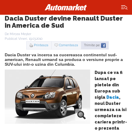
×
Dacia Duster devine Renault Duster
in America de Sud
De Mircea Meșter
Publicat Vineri, 19.03.2010
Printeaza
Comenteaza
Trimite pe:
Dacia Duster va incerca sa cucereasca continentul sud-
american, Renault urmand sa produca o versiune proprie a
SUV-ului intr-o uzina din Columbia.
Dupa ce va fi
lansat pe
pietele din
Europa sub
sigla
Dacia
,
noul Duster
urmeaza sa isi
completeze
cariera printr-
o prezenta