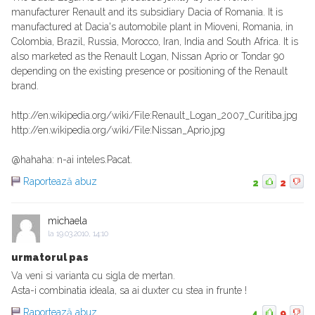
manufacturer Renault and its subsidiary Dacia of Romania. It is
manufactured at Dacia's automobile plant in Mioveni, Romania, in
Colombia, Brazil, Russia, Morocco, Iran, India and South Africa. It is
also marketed as the Renault Logan, Nissan Aprio or Tondar 90
depending on the existing presence or positioning of the Renault
brand.
http://en.wikipedia.org/wiki/File:Renault_Logan_2007_Curitiba.jpg
http://en.wikipedia.org/wiki/File:Nissan_Aprio.jpg
@hahaha: n-ai inteles.Pacat.
Raportează abuz
2
2
michaela
la
19.03.2010, 14:10
urmatorul pas
Va veni si varianta cu sigla de mertan.
Asta-i combinatia ideala, sa ai duxter cu stea in frunte !
Raportează abuz
4
9