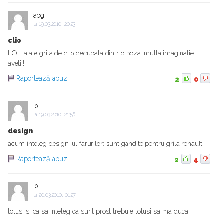
abg
la
19.03.2010, 20:23
clio
LOL..aia e grila de clio decupata dintr o poza..multa imaginatie
aveti!!!
Raportează abuz
2
0
io
la
19.03.2010, 21:56
design
acum inteleg design-ul farurilor: sunt gandite pentru grila renault
Raportează abuz
2
4
io
la
20.03.2010, 01:27
totusi si ca sa inteleg ca sunt prost trebuie totusi sa ma duca