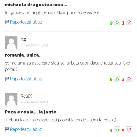
michaela dragostea mea...
tu gandesti in unghi, eu am doar puncte de vedere.
Raportează abuz
9
3
rtz
la
19.03.2010, 15:59
romania, unica.
ce ma amuza astia care stau sa isi bata capu daca e reala sau fake
poza :)) ..
Raportează abuz
6
2
RealX
la
19.03.2010, 20:03
Poza e reala... la jante
Trebuia totusi sa dezactivati posibilitatea de zoom la poza ;)
Raportează abuz
4
0