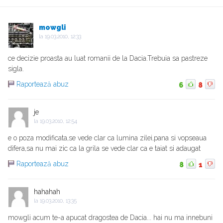
mowgli
la
19.03.2010, 12:33
ce decizie proasta au luat romanii de la Dacia.Trebuia sa pastreze
sigla.
Raportează abuz
6
8
je
la
19.03.2010, 12:54
e o poza modificata,se vede clar ca lumina zilei,pana si vopseaua
difera,sa nu mai zic ca la grila se vede clar ca e taiat si adaugat
Raportează abuz
8
1
hahahah
la
19.03.2010, 13:35
mowgli acum te-a apucat dragostea de Dacia... hai nu ma innebuni