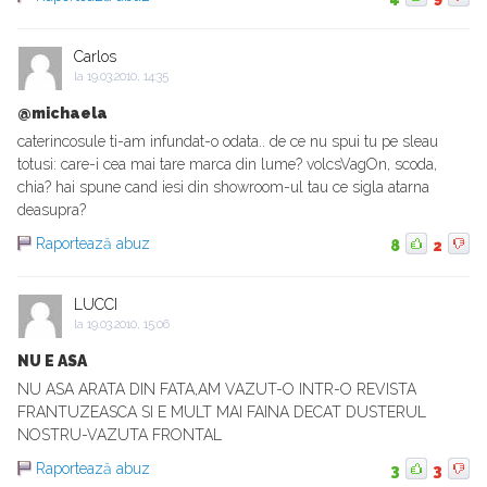
Carlos
la
19.03.2010, 14:35
@michaela
caterincosule ti-am infundat-o odata.. de ce nu spui tu pe sleau
totusi: care-i cea mai tare marca din lume? volcsVagOn, scoda,
chia? hai spune cand iesi din showroom-ul tau ce sigla atarna
deasupra?
Raportează abuz
8
2
LUCCI
la
19.03.2010, 15:06
NU E ASA
NU ASA ARATA DIN FATA,AM VAZUT-O INTR-O REVISTA
FRANTUZEASCA SI E MULT MAI FAINA DECAT DUSTERUL
NOSTRU-VAZUTA FRONTAL
Raportează abuz
3
3