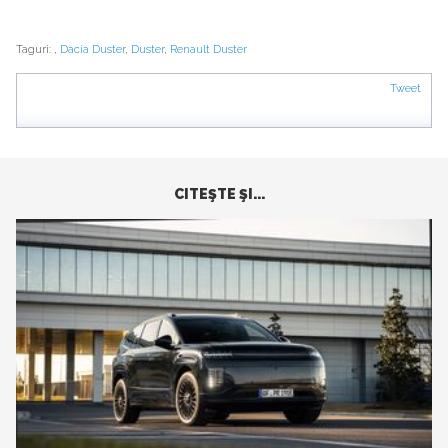
Taguri:
,
Dacia Duster
,
Duster
,
Renault Duster
Tweet
CITEŞTE ŞI...