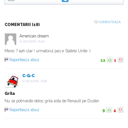
COMENTEAZA
COMENTARII (18)
American dream
la
19.03.2010, 10:40
Mexic ? aah clar ! urmatorul pas e Statele Unite :)
Raportează abuz
12
1
C-G-C
la
19.03.2010, 11:58
Grila
Nu se potriveste deloc grila asta de Renault pe Duster.
Raportează abuz
9
4