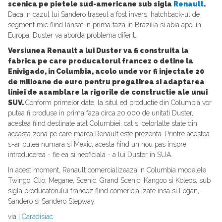
scenica pe pietele sud-americane sub sigla
Renault
.
Daca in cazul lui Sandero traseul a fost invers, hatchback-ul de
segment mic fiind lansat in prima faza in Brazilia si abia apoi in
Europa, Duster va aborda problema diferit.
Versiunea Renault a lui Duster va fi construita la
fabrica pe care producatorul francez o detine la
Enivigado, in Columbia, acolo unde vor fi injectate 20
de milioane de euro pentru pregatirea si adaptarea
liniei de asamblare la rigorile de constructie ale unui
SUV.
Conform primelor date, la situl ed productie din Columbia vor
putea fi produse in prima faza circa 20.000 de unitati Duster,
acestea fiind destinate atat Columbiei, cat si celorlalte state din
aceasta zona pe care marca Renault este prezenta. Printre acestea
s-ar putea numara si Mexic, acesta fiind un nou pas inspre
introducerea - fie ea si neoficiala - a lui Duster in SUA.
In acest moment, Renault comercializeaza in Columbia modelele
Twingo, Clio, Megane, Scenic, Grand Scenic, Kangoo si Koleos, sub
sigla producatorului francez fiind comericializate insa si Logan,
Sandero si Sandero Stepway.
via |
Caradisiac