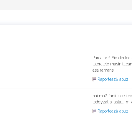
Parca ar fi Sid din Ice
lateralele masinii...c
asa ramane.
Raportează abuz
hai ma?, fanii ziceti c
lodgyzat si asta..., m
Raportează abuz