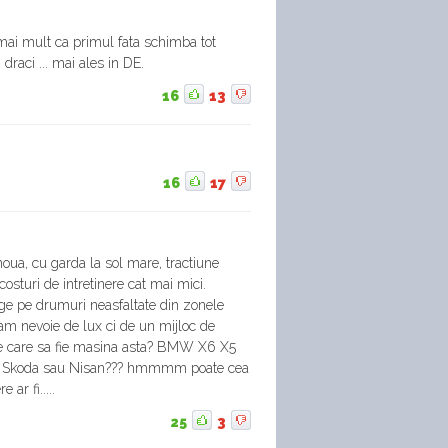
 mai mult ca primul fata schimba tot
 draci ... mai ales in DE.
16
13
16
17
oua, cu garda la sol mare, tractiune
 costuri de intretinere cat mai mici.
ge pe drumuri neasfaltate din zonele
am nevoie de lux ci de un mijloc de
re care sa fie masina asta? BMW X6 X5
u Skoda sau Nisan??? hmmmm poate cea
ar fi.....
25
3