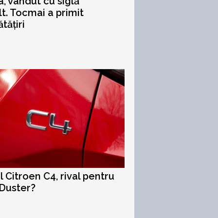
a, vândut cu siglă
t. Tocmai a primit
tățiri
l Citroen C4, rival pentru
Duster?