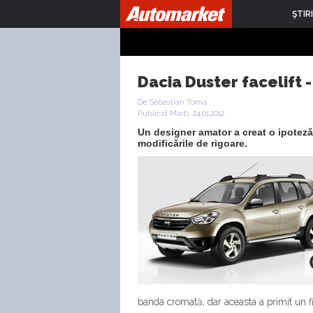
ŞTIRI
Dacia Duster facelift 
De Sebastian Toma
Publicat Marti, 24.01.2012
Un designer amator a creat o ipoteză 
modificările de rigoare.
banda cromată, dar aceasta a primit un fin