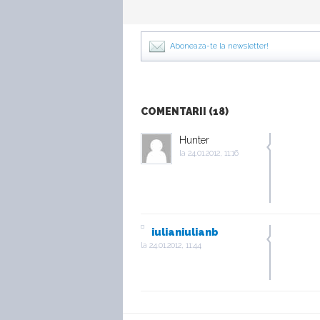
Aboneaza-te la newsletter!
COMENTARII (18)
Hunter
la
24.01.2012, 11:16
iulianiulianb
la
24.01.2012, 11:44