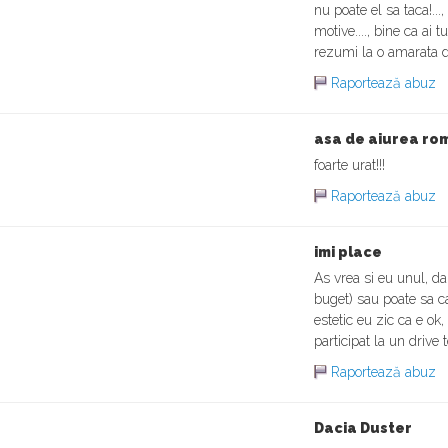
nu poate el sa taca!...,
motive...., bine ca ai t
rezumi la o amarata d
Raportează abuz
asa de aiurea ro
foarte urat!!!
Raportează abuz
imi place
As vrea si eu unul, da
buget) sau poate sa ca
estetic eu zic ca e ok,
participat la un drive 
Raportează abuz
Dacia Duster