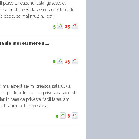
 ii place lui cazanu' asta, gaseste el
u mai mult de 8 clase si esti destept... te
e dacie, ca mai mult nu poti
5
25
mania mereu mereu....
8
13
r mai astept sa-mi creasca salarul (la
stig la loto. In ceea ce priveste aspectul
 iar in ceea ce priveste fiabilitatea, am
test si am fost impresionat
5
8