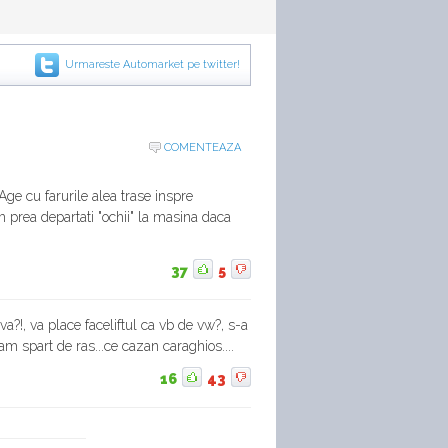
Urmareste Automarket pe twitter!
COMENTEAZA
 Age cu farurile alea trase inspre
am prea departati "ochii" la masina daca
37
5
eva?!, va place faceliftul ca vb de vw?, s-a
-am spart de ras...ce cazan caraghios....
16
43