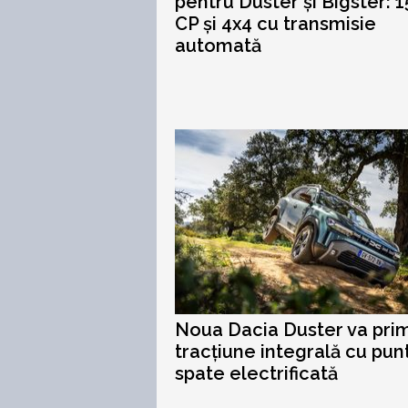
pentru Duster și Bigster: 
CP și 4x4 cu transmisie
automată
Noua Dacia Duster va prim
tracțiune integrală cu pun
spate electrificată