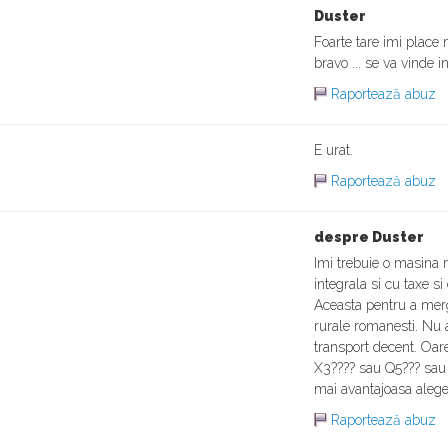
Duster
Foarte tare imi place
bravo ... se va vinde in
Raportează abuz
E urat.
Raportează abuz
despre Duster
Imi trebuie o masina n
integrala si cu taxe si
Aceasta pentru a mer
rurale romanesti. Nu 
transport decent. Oa
X3???? sau Q5??? sa
mai avantajoasa alegere 
Raportează abuz