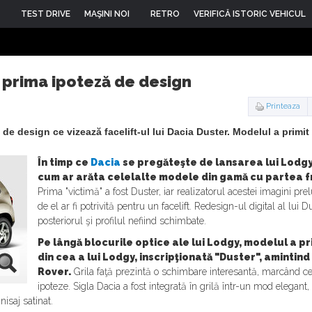
TEST DRIVE
MAŞINI NOI
RETRO
VERIFICĂ ISTORIC VEHICUL
- prima ipoteză de design
Printeaza
de design ce vizează facelift-ul lui Dacia Duster. Modelul a primit 
În timp ce
Dacia
se pregăteşte de lansarea lui Lodgy, 
cum ar arăta celelalte modele din gamă cu partea f
Prima "victimă" a fost Duster, iar realizatorul acestei imagini prel
de el ar fi potrivită pentru un facelift. Redesign-ul digital al lui 
posteriorul şi profilul nefiind schimbate.
Pe lângă blocurile optice ale lui Lodgy, modelul a p
din cea a lui Lodgy, inscripţionată "Duster", amintin
Rover.
Grila faţă prezintă o schimbare interesantă, marcând ce
ipoteze. Sigla Dacia a fost integrată în grilă într-un mod elegant, 
isaj satinat.