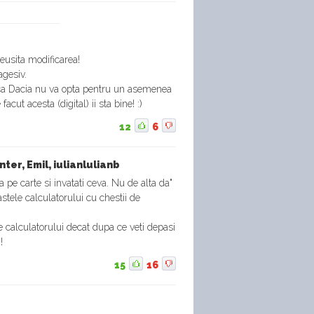
eusita modificarea!
agesiv.
 ca Dacia nu va opta pentru un asemenea
facut acesta (digital) ii sta bine! :)
12
6
ter, Emil, iulianlulianb
a pe carte si invatati ceva. Nu de alta da"
astele calculatorului cu chestii de
e calculatorului decat dupa ce veti depasi
!
15
16