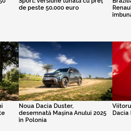
150
Sport: versiune tunată cu preț
Brazili
de peste 50.000 euro
Renaul
îmbună
i
Noua Dacia Duster,
Viitoru
te
desemnată Mașina Anului 2025
Dacia 
în Polonia