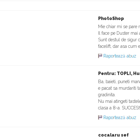
PhotoShop
Mie chiar mi se pare r
Il face pe Duster mai 
Sunt destul de sigur
facelift, dar asa cum e 
Raportează abuz
Pentru: TOPLI, Hun
Ba, baieti, puneti man
e pacat sa murdariti t
gradinita.
Nu mai atingeti tastel
clasa a 8-a. SUCCES!!
Raportează abuz
cocalaru sef