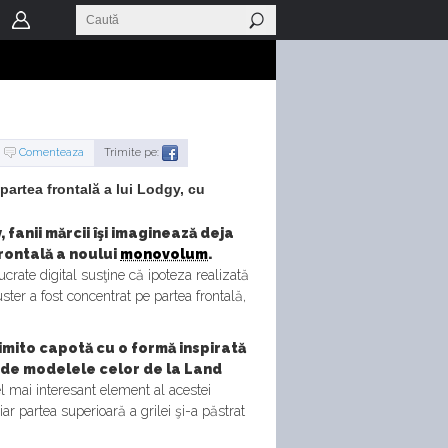
Comenteaza
Trimite pe:
partea frontală a lui Lodgy, cu
fanii mărcii îşi imaginează deja
rontală a noului
monovolum
.
ucrate digital susţine că ipoteza realizată
Duster a fost concentrat pe partea frontală,
rimito capotă cu o formă inspirată
d de modelele celor de la Land
l mai interesant element al acestei
iar partea superioară a grilei şi-a păstrat