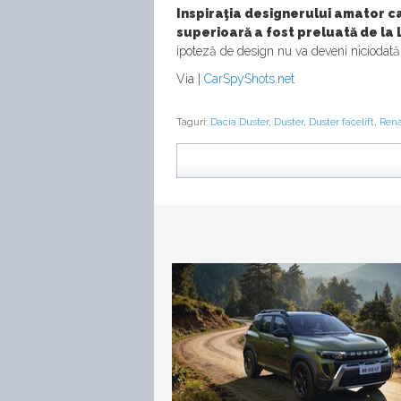
Inspiraţia designerului amator ca
superioară a fost preluată de la 
ipoteză de design nu va deveni niciodată r
Via |
CarSpyShots.net
Taguri:
Dacia Duster
,
Duster
,
Duster facelift
,
Rena