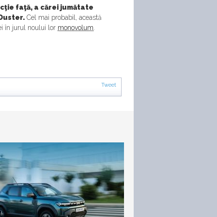
ţie faţă, a cărei jumătate
Duster.
Cel mai probabil, această
 în jurul noului lor
monovolum
.
Tweet