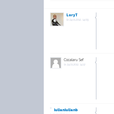
LoryT
la
24.01.2012, 14:09
Cocalaru Sef
la
24.01.2012, 14:12
iulianiulianb