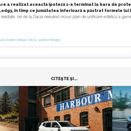
re a realizat această ipoteză s-a terminat la bara de protec
Lodgy, în timp ce jumătatea inferioară a păstrat formele lui 
ealitate, cei de la Dacia neavând niciun plan de unificare estetică a gamei
ult Duster
,
design Dacia
,
ipoteze design
CITEŞTE ŞI...