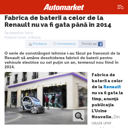
×
Fabrica de baterii a celor de la
Renault nu va fi gata până în 2014
De Sebastian Toma
Publicat Vineri, 17.06.2011
Printeaza
Comenteaza
Trimite pe:
O serie de constrângeri tehnice i-au făcut pe francezii de la
Renault să amâne deschiderea fabricii de baterii pentru
vehicule electrice cu cel puţin un an, termenul nou fiind în
2014.
Fabrica de
baterii a celor
de la
Renault
nu va fi gata la
timp, anunţă
publicaţia
L’Usine
Nouvelle.
Din
cauza unor