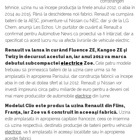
constrângeri
tehnice, uzina nu va începe producţia la finele anului 2012, ci abia în
2014 au 2015. Până la deschiderea noii fabrici, Renault va cumpăra
baterii de la AESC, joinventure-ul Nissan cu NEC, dar şi de la LG
Chem, anunţă Les Echos. Un purtător de cuvânt al Renault a
confirmat pentru Automotive News că proiectul va fi întârziat, dar a
specificat că acest lucru nu va afecta livrările de vehicule electric.
Renault va lansa în curând Fluence ZE, Kangoo ZE şi
Twizy în decursul acestui an, iar anul 2012 va marca
debutul subcompactei
electrice
Zoe.
Cele patru modele
trebuiau să primească baterii de la uzina care urma să fie
amplasată în apropierea Parisului, dar construcţia fabricii va începe
abia în cel de-al doilea sfert al lui 2012. Renault şi Nissan vor
investi împreună circa patru miliarde de euro pentru a deveni cel
mai mare producător de automobile
electrice
din lume.
Modelul Clio este produs la uzina Renault din Flins,
Franţa, iar Zoe va fi construit în aceeaşi fabrică.
Uzina
este amplasată în apropierea capitalei franceze, ceea ce însemna
că uzina respectivă, destinată producţiei de baterii pentru vehicule
electrice
, va fi amplasată în aceeaşi localitate sau în apropierea
acestei fabrici.