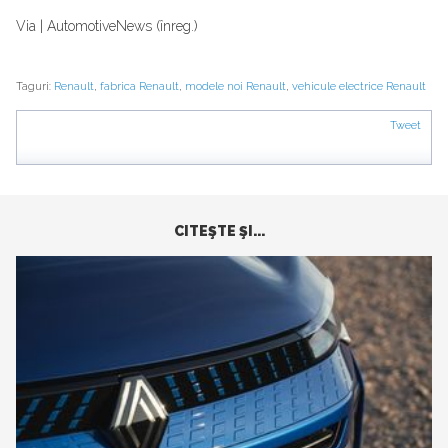
Via | AutomotiveNews (înreg.)
Taguri:
Renault
,
fabrica Renault
,
modele noi Renault
,
vehicule electrice Renault
Tweet
CITEŞTE ŞI...