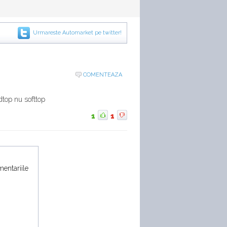
Urmareste Automarket pe twitter!
COMENTEAZA
rdtop nu softtop
1
1
mentariile