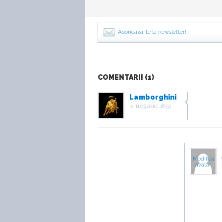
Aboneaza-te la newsletter!
COMENTARII (1)
Lamborghini
la
11.03.2010, 16:51
Modifica
avatar