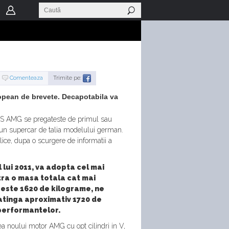
Comenteaza
Trimite pe:
ropean de brevete. Decapotabila va
SLS AMG se pregateste de primul sau
ru un supercar de talia modelului german.
lice, dupa o scurgere de informatii a
lui 2011, va adopta cel mai
tra o masa totala cat mai
reste 1620 de kilograme, ne
atinga aproximativ 1720 de
performantelor.
a noului motor AMG cu opt cilindri in V,