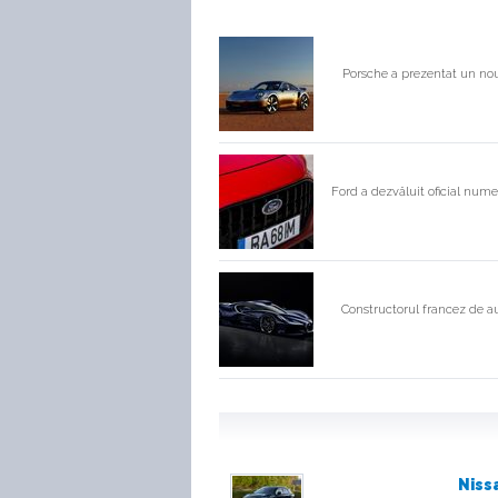
Porsche a prezentat un nou
Ford a dezvăluit oficial nume
Constructorul francez de au
Niss