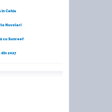
 în Cehia
lta Nuvolari
nă cu Sunreef
 din 2027