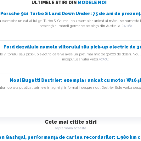
ULTIMELE STIRI DIN
MODELE NOI
Porsche 911 Turbo S Land Down Under: 75 de ani de prezență
 exemplar unicat al lui 911 Turbo S. Cel mai nou exemplar unicat al mărcii se numește
prezență ai mărcii germane pe piața din Australia.
(07.08)
Ford dezvăluie numele viitorului său pick-up electric de 3
le viitorului său pick-up electric care va avea un preț mai mic de 30.000 de dolari. Nou
începutul anului viitor.
(07.08)
Noul Bugatti Destrier: exemplar unicat cu motor W16 și
tomobile a publicat primele imagini și informații despre noul Destrier. Este vorba des
Cele mai citite stiri
saptamana aceasta
an Qashqai, performanță de cartea recordurilor: 1.980 km cu