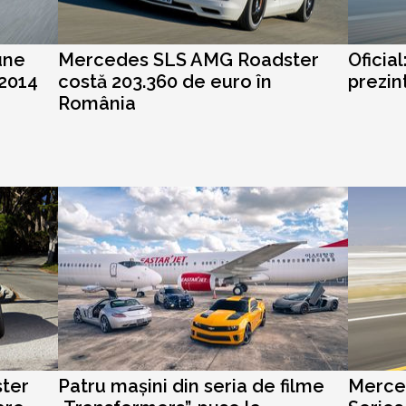
une
Mercedes SLS AMG Roadster
Oficia
 2014
costă 203.360 de euro în
prezi
România
ter
Patru mașini din seria de filme
Merce