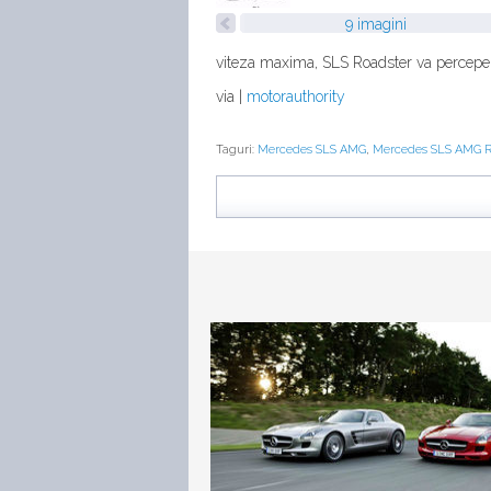
9 imagini
viteza maxima, SLS Roadster va percepe, 
via |
motorauthority
Taguri:
Mercedes SLS AMG
,
Mercedes SLS AMG R