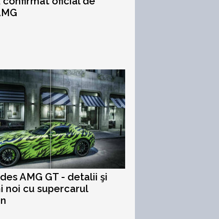
, confirmat oficial de
 AMG
es AMG GT - detalii şi
i noi cu supercarul
an