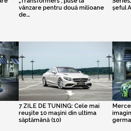
are
„Transformers”, puse la
Series
vânzare pentru două milioane
șeful
de...
7 ZILE DE TUNING: Cele mai
Merced
reuşite 10 maşini din ultima
imagin
săptămână (10)
germ