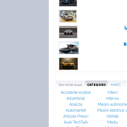
Î
B
Vezi stirile dupa:
CATEGORII
MARCI
Accidente exotice
Intern
Advertorial
Interviu
Analiza
Masini autonom
Automarket
Masini electrice s
Articole Pneuri
hibride
Audi TechTalk
Mediu