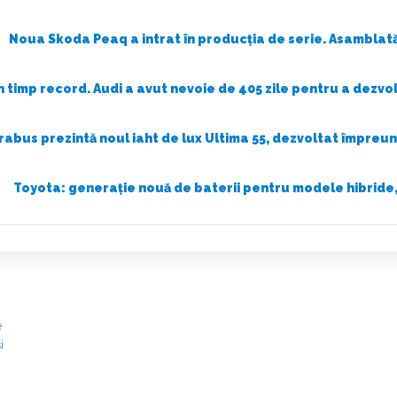
Noua Skoda Peaq a intrat în producția de serie. Asamblată
n timp record. Audi a avut nevoie de 405 zile pentru a dezvo
rabus prezintă noul iaht de lux Ultima 55, dezvoltat împreu
Toyota: generație nouă de baterii pentru modele hibride,
e
i