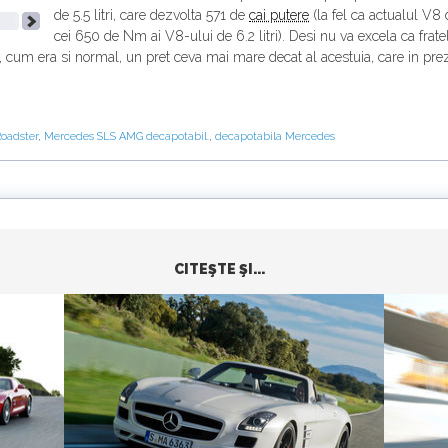
de 5.5 litri, care dezvolta 571 de
cai putere
(la fel ca actualul V8 
cei 650 de Nm ai V8-ului de 6.2 litri). Desi nu va excela ca frate
cum era si normal, un pret ceva mai mare decat al acestuia, care in pre
oadster
,
Mercedes SLS AMG decapotabil.
,
decapotabila Mercedes
CITEŞTE ŞI...