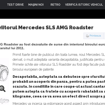
TEST DRIVE
MAŞINI NOI
RETRO
VERIFICĂ ISTORIC VEHICUL
 viitorul Mercedes SLS AMG Roadster
Printeaza
 Roadster au fost dezvaluite de surse din interiorul biroului eu
arsitul lui 2011.
Primit foarte bine de publicul din toata lumea, noul Mercedes 
derivat, o mult asteptata varianta decapotabila, justificata pent
Primele schite ale viitorului SLS Roadster au fost deja facute pub
biroului european de patente.
Decapotabila, asteptata sa debuteze spre sfarsitul 
probabil un acoperis din panza, pentru a putea pas
scazuta. In conditiile in care coupe-ul actual canta
putem astepta ca fratele cu acoperis rabatabil sa 
kilograme, ceea ce va avea un efect direct asupra 
Mercedes va incerca sa estompeze acest aspect prin introducere