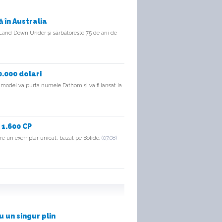
 în Australia
 Land Down Under și sărbătorește 75 de ani de
0.000 dolari
l model va purta numele Fathom și va fi lansat la
 1.600 CP
pre un exemplar unicat, bazat pe Bolide.
(07.08)
 un singur plin