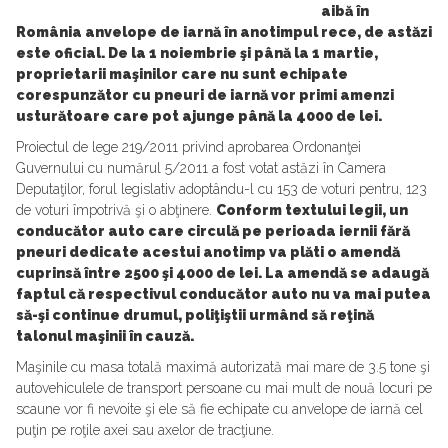
aibă în
România anvelope de iarnă în anotimpul rece, de astăzi
este oficial. De la 1 noiembrie şi până la 1 martie,
proprietarii maşinilor care nu sunt echipate
corespunzător cu pneuri de iarnă vor primi amenzi
usturătoare care pot ajunge până la 4000 de lei.
Proiectul de lege 219/2011 privind aprobarea Ordonanţei
Guvernului cu numărul 5/2011 a fost votat astăzi în Camera
Deputaţilor, forul legislativ adoptându-l cu 153 de voturi pentru, 123
de voturi împotrivă şi o abţinere.
Conform textului legii, un
conducător auto care circulă pe perioada iernii fără
pneuri dedicate acestui anotimp va plăti o amendă
cuprinsă între 2500 şi 4000 de lei. La amendă se adaugă
faptul că respectivul conducător auto nu va mai putea
să-şi continue drumul, poliţiştii urmând să reţină
talonul maşinii în cauză.
Maşinile cu masa totală maximă autorizată mai mare de 3.5 tone şi
autovehiculele de transport persoane cu mai mult de nouă locuri pe
scaune vor fi nevoite şi ele să fie echipate cu anvelope de iarnă cel
puţin pe roţile axei sau axelor de tracţiune.