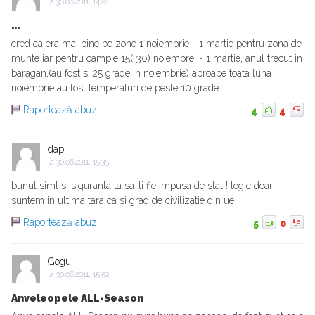
la
30.06.2011, 14:24
...
cred ca era mai bine pe zone 1 noiembrie - 1 martie pentru zona de
munte iar pentru campie 15( 30) noiembrei - 1 martie, anul trecut in
baragan,(au fost si 25 grade in noiembrie) aproape toata luna
noiembrie au fost temperaturi de peste 10 grade.
Raportează abuz
4
4
dap
la
30.06.2011, 15:35
bunul simt si siguranta ta sa-ti fie impusa de stat ! logic doar
suntem in ultima tara ca si grad de civilizatie din ue !
Raportează abuz
5
0
Gogu
la
30.06.2011, 15:52
Anveleopele ALL-Season