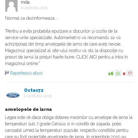
mda
la
29.06.2011, 23:15
Normal ca dezinformeaza....
"Pentru a evita probabila epuizare a stocurilor şi cozile de la
service-urile specializate, Automarket.ro vă recomandă să vă
achiziţionaţi din timp anvelopele de iarnă de care aveţi nevoie.
Magazinul specializat al site-ului nostru vă stă la dispoziţie cu
pneuri de iarnă la preţuri foarte bune. CLICK AICI pentru a intra în
magazinul online."
Raportează abuz
16
0
Octav72
la
30.06.2011, 00:05
anvelopele de iarna
Legea este ok daca obliga dotarea masinilor cu anvelope de iarna la
temperaturi sub 7 grade Celsius si in conditii de zapada, polei,
carosabil umed la temperaturi scazute, respectiv conditiile pentru
care au fost proiectate anvelopele de iarna. In noiembrie 2010 au