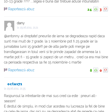
10-13 grade ???? ....legea e buna dar trebuie aduse inbunatatiri
Raportează abuz
24
3
dany
la
29.06.2011, 21:21
@antonny ai dreptate! pneurile de iarna se degradeaza rapid daca
sunt mai mult de 7 grade. la 1 noiembrie pot fi 25 grade iar la
jumatatea lunii 15 grade!!! pe de alta parte poti merge pe
transfagarasan in toiul verii si te prinde zapada! de amenea la 1
martie pot fi - 15 grade si zapezi de un metru... cred ca era mai bine
ca perioada respectiva sa fie 15 noiembrie-1 martie
Raportează abuz
8
0
octav71
la
29.06.2011, 21:35
Raspunsul la intrebarile de mai sus cred ca este : pneuri all-
season!
E destul de simplu, in mod clar acestea nu lucreaza la fel de bine
ca cele de iarna, dar nici nu se degradeaza atat de repede ca cele