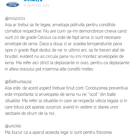
la
30.06.2011, 13:13
@mis2001
Asa ar trebui sa fie legea, anvelopa potrivita pentru conditiile
climatice respective. Nu are cum sa-mi demonstreze cineva cand
sunt 20 de grade Celsius ca este de fapt iarna si sunt necesare
anvelope de iarna. Daca a doua zi ar scadea temperaturile pana
spre 0 grade (fapt destul de rar in ultimii ani, sa fie treceri atat de
bruste), evident nu as circula pana nu imi montez anvelopele de
iarna. Ma refer aici strict la deplasarile in oras, pentru ca deplasarile
in afara orasului pot insemna alte conditii meteo.
@Bethurbazal
Asa este, de acest aspect trebuie tinut cont. Conducerea preventiva
este importanta si anvelopele de iarna nu ne ''scot'' din toate
situatiile. Ma refer la situatiile in care se respecta viteza legala si in
care totusi pot aparea surprize, avand in vedere si starea unor
sectoare de drum de la noi...
@unckle
Ma bucur ca a aparut aceasta lege si sunt pentru folosirea