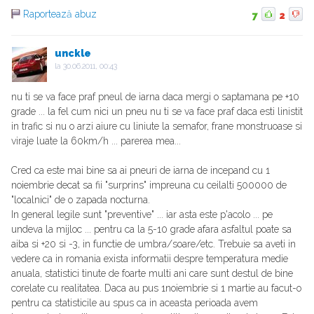
Raportează abuz
7
2
unckle
la
30.06.2011, 00:43
nu ti se va face praf pneul de iarna daca mergi o saptamana pe +10
grade ... la fel cum nici un pneu nu ti se va face praf daca esti linistit
in trafic si nu o arzi aiure cu liniute la semafor, frane monstruoase si
viraje luate la 60km/h ... parerea mea...
Cred ca este mai bine sa ai pneuri de iarna de incepand cu 1
noiembrie decat sa fii "surprins" impreuna cu ceilalti 500000 de
"localnici" de o zapada nocturna.
In general legile sunt "preventive" ... iar asta este p'acolo ... pe
undeva la mijloc ... pentru ca la 5-10 grade afara asfaltul poate sa
aiba si +20 si -3, in functie de umbra/soare/etc. Trebuie sa aveti in
vedere ca in romania exista informatii despre temperatura medie
anuala, statistici tinute de foarte multi ani care sunt destul de bine
corelate cu realitatea. Daca au pus 1noiembrie si 1 martie au facut-o
pentru ca statisticile au spus ca in aceasta perioada avem