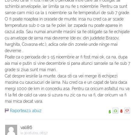
Eu cred ca ar fi fost mai ok o perioada intre care sa fi obligat sa
schimbi anvelopele, iar limita sa nu fie 1 noiembrie. Pentru ca sunt
sanse cam mici ca la 1 noiembrie sa fie temperaturi de sub 7 grade.
O fi poate noaptea in orasele de munte, insa nu cred ca ar scade
temperatura sub 0 ca sa fie polei. Iar zapada nu poate aparea in
cazul asta. Sau numai anumite masini sa fie obligate sa fie echipate
cu anvelope de iarna mai devreme (de ex. din judetele Brasov,
harghita, Covasna etc.), adica cele din zonele unde ninge mai
devreme .
Poate ca o perioada de 1-15 nioembrie ar fi fost mai ok, ca na, dupa
aia mai e putin si vine decembrie si pana atunci sansele sa fie sub 7
grade si ziua sunt mai mari.
Cat despre iesirile la munte, daca sti ca vei merge iti echipezi
masina cu cauciucuri de iarna. Nu cred ca e un capat de tara daca
mergi 1000 de km in concediu asa. Pentru ca oricum asfaltul nu va
fi la fel de cald ca vara si uzura nu zic ca nu va fi, dar oricum va fi
mai mica decat vara.
Raportează abuz
5
8
vali86
la
30.06.2011, 08:57