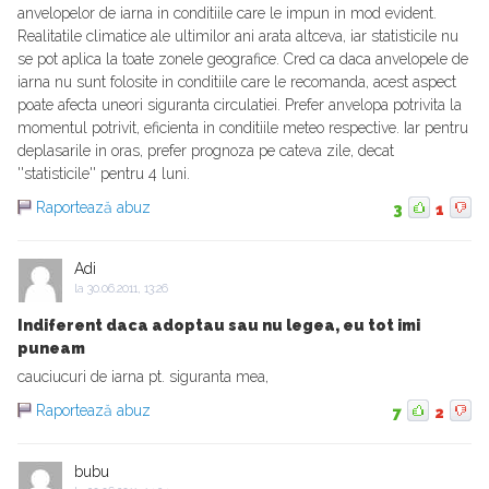
anvelopelor de iarna in conditiile care le impun in mod evident.
Realitatile climatice ale ultimilor ani arata altceva, iar statisticile nu
se pot aplica la toate zonele geografice. Cred ca daca anvelopele de
iarna nu sunt folosite in conditiile care le recomanda, acest aspect
poate afecta uneori siguranta circulatiei. Prefer anvelopa potrivita la
momentul potrivit, eficienta in conditiile meteo respective. Iar pentru
deplasarile in oras, prefer prognoza pe cateva zile, decat
''statisticile'' pentru 4 luni.
Raportează abuz
3
1
Adi
la
30.06.2011, 13:26
Indiferent daca adoptau sau nu legea, eu tot imi
puneam
cauciucuri de iarna pt. siguranta mea,
Raportează abuz
7
2
bubu