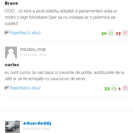
Bravo
OOO... ce bine a picat asta!Au adoptat si parlamentarii astia ai
nostrii o lege folositoare.Sper sa nu inceapa iar o polemica pe
subiect.
Raportează abuz
30
23
micutzu_mvp
la
29.06.2011, 20:14
curios
eu sunt curios sa vad daca si masinile de politie, autobuzele de la
ratb or sa fie echipate cu cauciucuri de iarna
Raportează abuz
33
1
eduardeddy
la
29.06.2011, 20:44