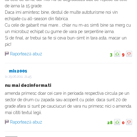
de iarna la 15 grade.
Daca imi amintesc bine, destul de multe autoturisme noi vin
echipate cu all-season din fabrica.
Cu cele de gabarit mai mare... chiar nu m-as simti bine sa merg cu
un microbuz echipat cu gume de vara pe serpentine iarna.
Si de final, ar trebui sa fie si ceva bun-simt in tara asta, macar un
pic!
Raportează abuz
3
9
mis2001
la
29.06.2011, 21:45
nu mai dezinformati
amenda primesc doar cei care in perioada respectiva circula pe un
sector de drum cu zapada sau acoperit cu polei. daca sunt 20 de
grade afara si sunt pe cauciucuri de vara nu primesc nici o amenda.
mai cititi textul legii.
Raportează abuz
28
0