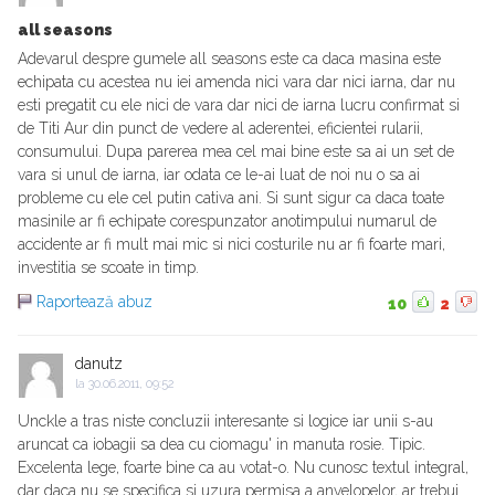
all seasons
Adevarul despre gumele all seasons este ca daca masina este
echipata cu acestea nu iei amenda nici vara dar nici iarna, dar nu
esti pregatit cu ele nici de vara dar nici de iarna lucru confirmat si
de Titi Aur din punct de vedere al aderentei, eficientei rularii,
consumului. Dupa parerea mea cel mai bine este sa ai un set de
vara si unul de iarna, iar odata ce le-ai luat de noi nu o sa ai
probleme cu ele cel putin cativa ani. Si sunt sigur ca daca toate
masinile ar fi echipate corespunzator anotimpului numarul de
accidente ar fi mult mai mic si nici costurile nu ar fi foarte mari,
investitia se scoate in timp.
Raportează abuz
10
2
danutz
la
30.06.2011, 09:52
Unckle a tras niste concluzii interesante si logice iar unii s-au
aruncat ca iobagii sa dea cu ciomagu' in manuta rosie. Tipic.
Excelenta lege, foarte bine ca au votat-o. Nu cunosc textul integral,
dar daca nu se specifica si uzura permisa a anvelopelor, ar trebui.