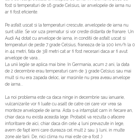
fost si temperaturi de 16 grade Celsius, iar anvelopele de iarna nu
ar fi fost eficiente.
Pe asfalt uscat si la temperaturi crescute, anvelopele de iarna nu
sunt utile. Se vor uza prematur si vor creste distanta de franare. Un
Audi A4 dotat cu anvelope de iarna, in conditii de asfalt uscat si
temperaturi de peste 7 grade Celsius, franeaza de la 100 km/h la 0
in 44 metri, fata de 38 metri cat ar fi fost necesari daca ar fi avut
anvelope de vara...
La unii legile se aplica mai bine. In Germania, acum 2 ani, la data
de 2 decembrie erau temperaturi cam de 3 grade Celsius sau mai
mult si nu era zapada deloc, iar masinile nu prea aveau anvelope
de iarna...
La noi problema este ca daca ninge in decembrie sau ianuarie,
vulcanizarile vor fi luate cu asalt de catre cei care vor vrea sa
monteze anvelopele de iarna. Asta s-a intamplat cam in fiecare an,
chiar daca nu exista aceasta lege. Probabil va rezulta o afacere
infloritoare de aici, chiar daca din cele 4 luni prevazute in lege,
avem de fapt ierni care dureaza cel mult 2 sau 3 luni, in multe
zone ale tarii. De, nici clima nu mai este ce-a fost ;)