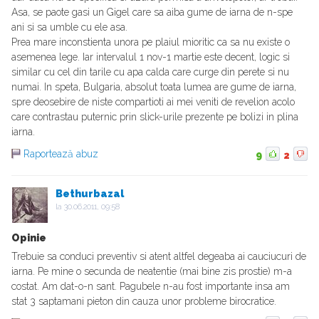
Asa, se paote gasi un Gigel care sa aiba gume de iarna de n-spe
ani si sa umble cu ele asa.
Prea mare inconstienta unora pe plaiul mioritic ca sa nu existe o
asemenea lege. Iar intervalul 1 nov-1 martie este decent, logic si
similar cu cel din tarile cu apa calda care curge din perete si nu
numai. In speta, Bulgaria, absolut toata lumea are gume de iarna,
spre deosebire de niste compartioti ai mei veniti de revelion acolo
care contrastau puternic prin slick-urile prezente pe bolizi in plina
iarna.
Raportează abuz
9
2
Bethurbazal
la
30.06.2011, 09:58
Opinie
Trebuie sa conduci preventiv si atent altfel degeaba ai cauciucuri de
iarna. Pe mine o secunda de neatentie (mai bine zis prostie) m-a
costat. Am dat-o-n sant. Pagubele n-au fost importante insa am
stat 3 saptamani pieton din cauza unor probleme birocratice.