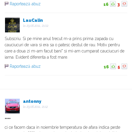
Raportează abuz
16
3
LauCalin
la
29.06.2011, 21:02
Subscriu. Si pe mine anul trecut m-a prins prima zapada cu
cauciucuri de vara si era sa o patesc destul de rau. Motiv pentru
care a doua zi m-am facut bani" si mi-am cumparat cauciucuri de
iarna. Evident diferenta a fost mare.
Raportează abuz
16
5
antonny
la
29.06.2011, 21:12
****
ci ce facem daca in noiembrie temperatura de afara indica peste