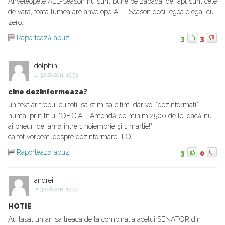
Anveleopele ALL-Season nu sunt bune pe zapada, de fapt sunt cele
de vara, toata lumea are anvelope ALL-Season deci legea e egal cu
zero.
Raportează abuz
3
3
dolphin
la
30.06.2011, 15:53
cine dezinformeaza?
un text ar trebui cu totii sa stim sa citim. dar voi "dezinformati"
numai prin titlu! "OFICIAL: Amendă de minim 2500 de lei dacă nu
ai pneuri de iarnă între 1 noiembrie şi 1 martie!"
ca tot vorbeati despre dezinformare...LOL
Raportează abuz
3
0
andrei
la
30.06.2011, 15:57
HOTIE
Au lasat un an sa treaca de la combinatia acelui SENATOR din