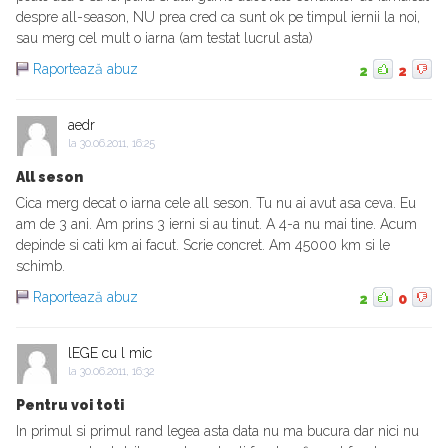
despre all-season, NU prea cred ca sunt ok pe timpul iernii la noi,
sau merg cel mult o iarna (am testat lucrul asta)
Raportează abuz
2
2
aedr
la
30.06.2011, 16:25
All seson
Cica merg decat o iarna cele all seson. Tu nu ai avut asa ceva. Eu
am de 3 ani. Am prins 3 ierni si au tinut. A 4-a nu mai tine. Acum
depinde si cati km ai facut. Scrie concret. Am 45000 km si le
schimb.
Raportează abuz
2
0
lEGE cu l mic
la
30.06.2011, 16:32
Pentru voi toti
In primul si primul rand legea asta data nu ma bucura dar nici nu