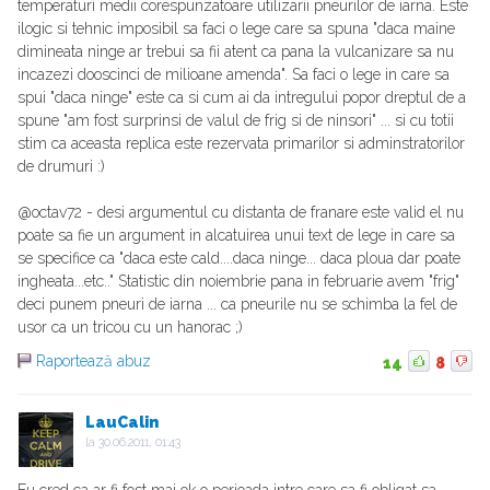
temperaturi medii corespunzatoare utilizarii pneurilor de iarna. Este
ilogic si tehnic imposibil sa faci o lege care sa spuna "daca maine
dimineata ninge ar trebui sa fii atent ca pana la vulcanizare sa nu
incazezi dooscinci de milioane amenda". Sa faci o lege in care sa
spui "daca ninge" este ca si cum ai da intregului popor dreptul de a
spune "am fost surprinsi de valul de frig si de ninsori" ... si cu totii
stim ca aceasta replica este rezervata primarilor si adminstratorilor
de drumuri :)
@octav72 - desi argumentul cu distanta de franare este valid el nu
poate sa fie un argument in alcatuirea unui text de lege in care sa
se specifice ca "daca este cald....daca ninge... daca ploua dar poate
ingheata...etc.." Statistic din noiembrie pana in februarie avem "frig"
deci punem pneuri de iarna ... ca pneurile nu se schimba la fel de
usor ca un tricou cu un hanorac ;)
Raportează abuz
14
8
LauCalin
la
30.06.2011, 01:43