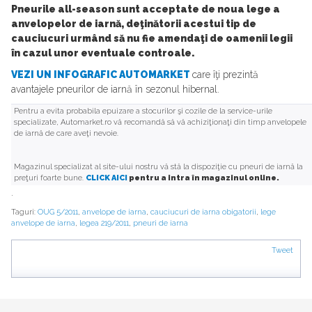
Pneurile all-season sunt acceptate de noua lege a
anvelopelor de iarnă, deţinătorii acestui tip de
cauciucuri urmând să nu fie amendaţi de oamenii legii
în cazul unor eventuale controale.
VEZI UN INFOGRAFIC AUTOMARKET
care îţi prezintă
avantajele pneurilor de iarnă în sezonul hibernal.
Pentru a evita probabila epuizare a stocurilor şi cozile de la service-urile
specializate, Automarket.ro vă recomandă să vă achiziţionaţi din timp anvelopele
de iarnă de care aveţi nevoie.
Magazinul specializat al site-ului nostru vă stă la dispoziţie cu pneuri de iarnă la
preţuri foarte bune.
CLICK AICI
pentru a intra în magazinul online.
.
Taguri:
OUG 5/2011
,
anvelope de iarna
,
cauciucuri de iarna obigatorii
,
lege
anvelope de iarna
,
legea 219/2011
,
pneuri de iarna
Tweet