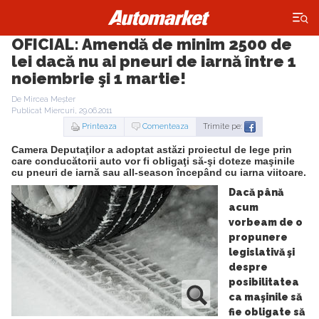
×
OFICIAL: Amendă de minim 2500 de
lei dacă nu ai pneuri de iarnă între 1
noiembrie şi 1 martie!
De Mircea Meșter
Publicat Miercuri, 29.06.2011
Printeaza
Comenteaza
Trimite pe:
Camera Deputaţilor a adoptat astăzi proiectul de lege prin
care conducătorii auto vor fi obligaţi să-şi doteze maşinile
cu pneuri de iarnă sau all-season începând cu iarna viitoare.
Dacă până
acum
vorbeam de o
propunere
legislativă şi
despre
posibilitatea
ca maşinile să
fie obligate să