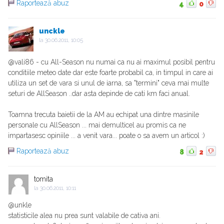
Raportează abuz
4
0
unckle
la
30.06.2011, 10:05
@vali86 - cu All-Season nu numai ca nu ai maximul posibil pentru
conditiile meteo date dar este foarte probabil ca, in timpul in care ai
utiliza un set de vara si unul de iarna, sa "termini" ceva mai multe
seturi de AllSeason ..dar asta depinde de cati km faci anual.
Toamna trecuta baietii de la AM au echipat una dintre masinile
personale cu AllSeason ... mai demulticel au promis ca ne
impartasesc opiniile ... a venit vara... poate o sa avem un articol :)
Raportează abuz
8
2
tomita
la
30.06.2011, 10:11
@unkle
statisticile alea nu prea sunt valabile de cativa ani.