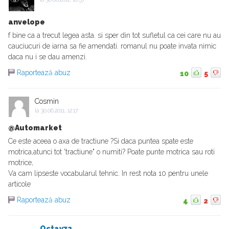
anvelope
f bine ca a trecut legea asta. si sper din tot sufletul ca cei care nu au
cauciucuri de iarna sa fie amendati. romanul nu poate invata nimic
daca nu i se dau amenzi.
Raportează abuz
10
5
Cosmin
la
30.06.2011, 12:17
@Automarket
Ce este aceea o axa de tractiune ?Si daca puntea spate este
motrica,atunci tot 'tractiune" o numiti? Poate punte motrica sau roti
motrice,
Va cam lipseste vocabularul tehnic. In rest nota 10 pentru unele
articole
Raportează abuz
4
2
Octav72