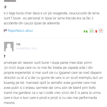
:)
e o lege buna chiar daca e un pic exagerata, cauciucurile de iarna
sunt f bune , eu personal in lipsa lor iarna trecuta era sa fac 2
accidente din cauza lipsei de aderenta
Raportează abuz
24
9
isa
la
29.06.2011, 21:01
?
anvelope all-season sunt bune ( dupa parea mea doar primi
30.000) dupa care nu isi mai fac treaba pe zapada asta ( din
proprie experienta) si mai sunt cei cu (gipane) care se cred stapanii
strazilor cu al 4*4 dar cu gume de vara si un scurt exemplu (azi un
touareg pe bd. mamaia) oprit la semafor avea gumele care mai
avea putin si ii ieseau sarmele dar omu plin de talent prin trafic
(cand ma gandesc ca o sa-l coste vreo 1000 de E si pana la urma
care e bun e bun care e prost e prost si cu cea mai performanta
masina