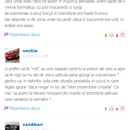
vara unde este? desi ne aflam in mijlocul perioadei, avem parte de o
vreme tomnatica, cu ploi mocanesti si lungi.
de asemenea si anul trecut in noimebrie era foarte frumos.
dar depinde si de zona unde locuiesti. daca in bucuresti era urat, in
ardeal era soare.
Raportează abuz
3
5
unckle
la
30.06.2011, 10:38
si preferi sa te "risti" sa vina zapada cand tu ai pneuri de vara si apoi
sa te rogi sa nu dai de vre-o patrula pana ajungi la vulcanizare ? ...
pentru ca, in definitiv, asta este situatia probabila in cazul in care
legea spune "daca ninge" in loc de "intre 1noiembrie-1martie". Ce
vrei, sa avem la fiecare ninsoare din martie si octombrie patrule
care vaneaza la semafor ?
Raportează abuz
7
1
sandman
la
30.06.2011, 10:57