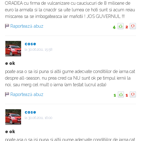
ORADEA cu firma de vulcanizare cu cauciucuri de 8 milioane de
euro la armata si la cnacdr sa uite lumea ce hoti sunt si acum reiau
miscarea sa se imbogateasca iar mafiotii ! JOS GUVERNUL !!!
Raportează abuz
4
2
cose
la
30.06.2011, 15:58
e ok
poate asa o sa isi puna si altii gume adecvate conditiilor de iarna.cat
despre all-season, nu prea cred ca NU sunt ok pe timpul iernii la
noi, sau merg cel mult o iarna (am testat lucrul asta)
Raportează abuz
1
1
cose
la
30.06.2011, 16:00
e ok
poate asa o sa isi puna si altii gume adecvate conditiilor de iarna.cat