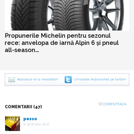
Propunerile Michelin pentru sezonul
rece: anvelopa de iarnă Alpin 6 și pneul
all-season...
Aboneaza-te la newsletter!
Urmareste Automarket pe twitter!
COMENTEAZA
COMENTARII (47)
pesso
la
29.06.2011, 20:12