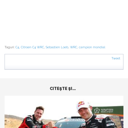
Taguri:
C4
,
Citroen C4 WRC
,
Sebastien Loeb
,
WRC
,
campion mondial
Tweet
CITEŞTE ŞI...