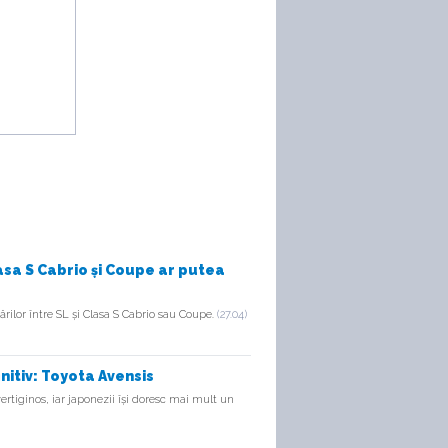
lasa S Cabrio și Coupe ar putea
ilor între SL și Clasa S Cabrio sau Coupe.
(27.04)
nitiv: Toyota Avensis
rtiginos, iar japonezii își doresc mai mult un