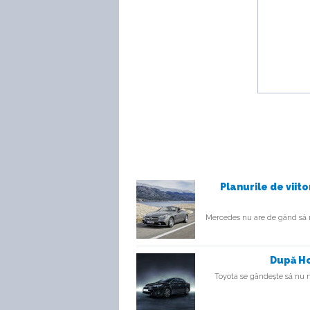
Planurile de viit
Mercedes nu are de gând să ma
După Ho
Toyota se gândește să nu ma