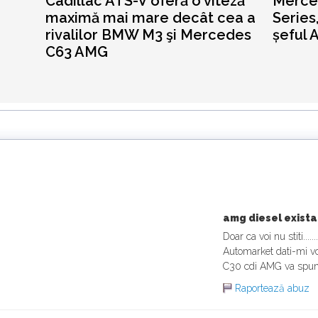
Cadillac ATS-V oferă o viteză
Merce
maximă mai mare decât cea a
Series
rivalilor BMW M3 şi Mercedes
șeful
C63 AMG
amg diesel exist
Doar ca voi nu stiti.......
Automarket dati-mi vo
C30 cdi AMG va spun
Raportează abuz