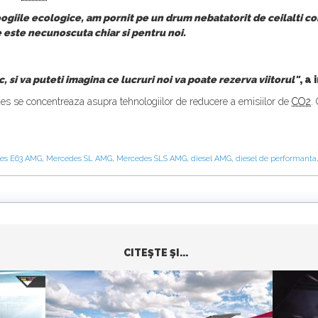
giile ecologice, am pornit pe un drum nebatatorit de ceilalti co
e este necunoscuta chiar si pentru noi.
, si va puteti imagina ce lucruri noi va poate rezerva viitorul"
, a
cedes se concentreaza asupra tehnologiilor de reducere a emisiilor de
CO2
.
es E63 AMG
,
Mercedes SL AMG
,
Mercedes SLS AMG
,
diesel AMG
,
diesel de performanta
CITEŞTE ŞI...