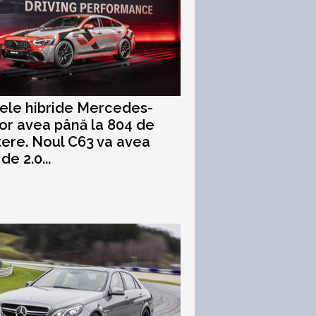
ele hibride Mercedes-
r avea până la 804 de
tere. Noul C63 va avea
e 2.0...