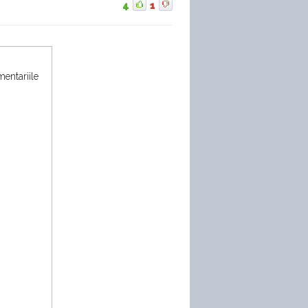
4
1
mentariile