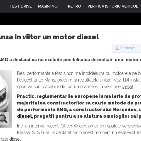
TEST DRIVE
MAŞINI NOI
RETRO
VERIFICĂ ISTORIC VEHICUL
nsa in viitor un motor diesel
Printeaza
 AMG a declarat ca nu exclude posibilitatea dezvoltarii unui motor
Desi performanta a fost sinonima intotdeauna cu motoarele pe be
Peugeot la Le Mans, precum si rezultatele unitatii V12 TDI ins
sportive sunt capabile de lucruri marete si in versiune
diesel
.
Practic, reglementarile europene in materie de prote
majoritatea constructorilor sa caute metode de prop
de performanta AMG, a constructorului Mercedes, s
diesel
, pregatit pentru a se alatura omologilor sai 
Intr-un interviu recent, Oliver Wiech, omul din spatele versiuni
Klasse, SLS si SL, a declarat ca in acest moment nu este exclusa 
itate
diesel
.