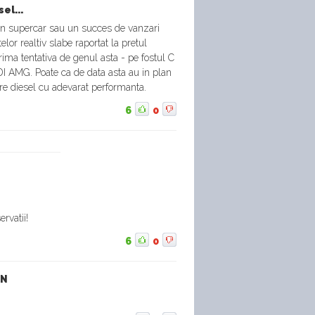
el...
un supercar sau un succes de vanzari
lor realtiv slabe raportat la pretul
ima tentativa de genul asta - pe fostul C
I AMG. Poate ca de data asta au in plan
e diesel cu adevarat performanta.
6
0
rvatii!
6
0
IN
)