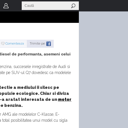
Comenteaza
Trimite pe:
 diesel de performanta, asemeni celui
nzina, succesele inregistrate de Audi si
talate pe SUV-ul Q7 dovedesc ca modelele
ctie a mediului ii silesc pe
ulsie ecologice. Chiar si diviza
-a aratat interesata de un
motor
pe benzina.
lor AMG ale modelelor C-Klasse, E-
total posibilitatea unui model cu sigla