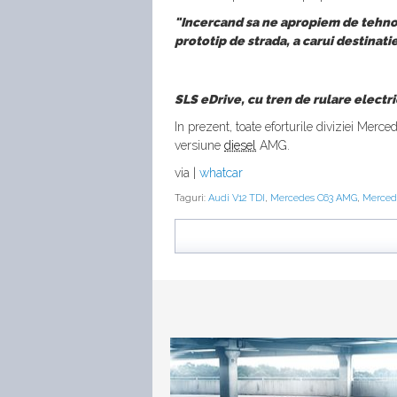
"Incercand sa ne apropiem de tehnoo
prototip de strada, a carui destinati
SLS eDrive, cu tren de rulare electric
In prezent, toate eforturile diviziei Mer
versiune
diesel
AMG.
via |
whatcar
Taguri:
Audi V12 TDI
,
Mercedes C63 AMG
,
Merced