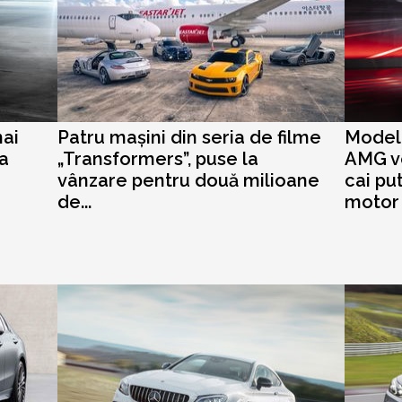
ai
Patru mașini din seria de filme
Model
ma
„Transformers”, puse la
AMG vo
vânzare pentru două milioane
cai pu
de...
motor d