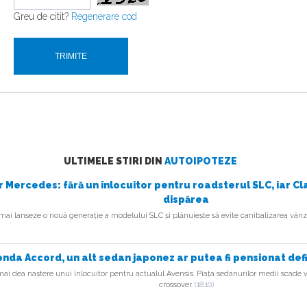
Greu de citit?
Regenerare cod
ULTIMELE STIRI DIN
AUTOIPOTEZE
or Mercedes: fără un înlocuitor pentru roadsterul SLC, iar C
dispărea
i lanseze o nouă generație a modelului SLC și plănuiește să evite canibalizarea vânzăr
nda Accord, un alt sedan japonez ar putea fi pensionat defi
i dea naștere unui înlocuitor pentru actualul Avensis. Piața sedanurilor medii scade ve
crossover.
(18.10)