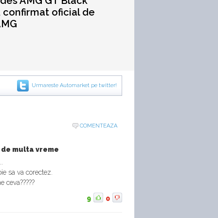
des AMG GT Black
, confirmat oficial de
 AMG
Urmareste Automarket pe twitter!
COMENTEAZA
a de multa vreme
..
ie sa va corectez.
e ceva?????
9
0