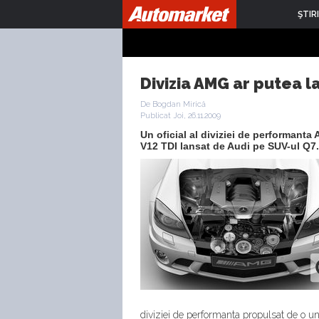
ŞTIRI
Divizia AMG ar putea la
De Bogdan Mirică
Publicat Joi, 26.11.2009
Un oficial al diviziei de performanta
V12 TDI lansat de Audi pe SUV-ul Q7.
diviziei de performanta propulsat de o un