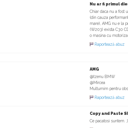
Nu ar fi primul dies
Chiar daca nu a fost 
(din cauza performante
mare), AMG nu e la pr
(W203) exista C30 CD
o masina cu motorizar
Raportează abuz
AMG
@tzenu BMW
@Mircea
Multumim pentru obse
Raportează abuz
Copy and Paste S
Ce pacatosi suntem. ;