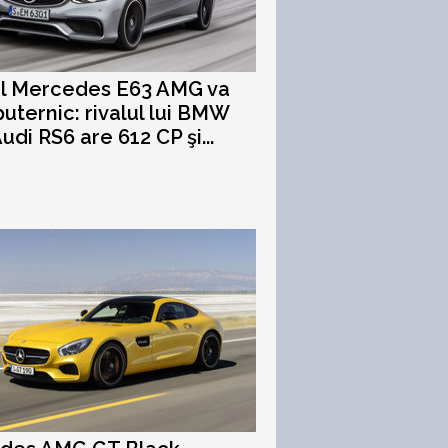
ul Mercedes E63 AMG va
 puternic: rivalul lui BMW
udi RS6 are 612 CP şi...