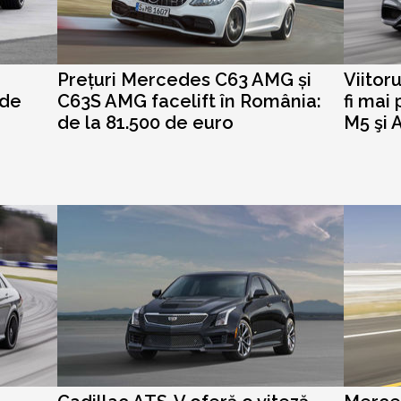
Prețuri Mercedes C63 AMG și
Viitor
 de
C63S AMG facelift în România:
fi mai
de la 81.500 de euro
M5 şi A