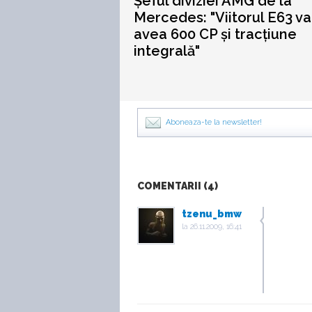
Șeful diviziei AMG de la
Mercedes: "Viitorul E63 va
avea 600 CP și tracțiune
integrală"
Aboneaza-te la newsletter!
COMENTARII (4)
tzenu_bmw
la
26.11.2009, 16:41