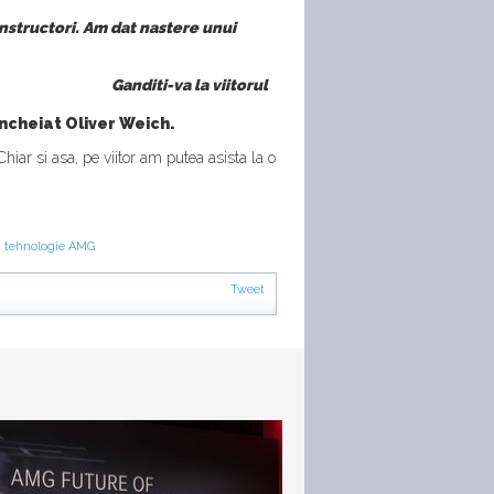
nstructori. Am dat nastere unui
Ganditi-va la viitorul
 incheiat Oliver Weich.
 Chiar si asa, pe viitor am putea asista la o
,
tehnologie AMG
Tweet