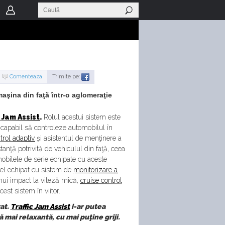
Comenteaza
Trimite pe:
aşina din faţă într-o aglomeraţie
c Jam Assist
.
Rolul acestui sistem este
 capabil să controleze automobilul în
trol adaptiv
şi asistentul de menţinere a
anţă potrivită de vehiculul din faţă, ceea
obilele de serie echipate cu aceste
el echipat cu sistem de
monitorizare a
nui impact la viteză mică,
cruise control
cest sistem în viitor.
rat.
Traffic Jam Assist
i-ar putea
mai relaxantă, cu mai puţine griji.