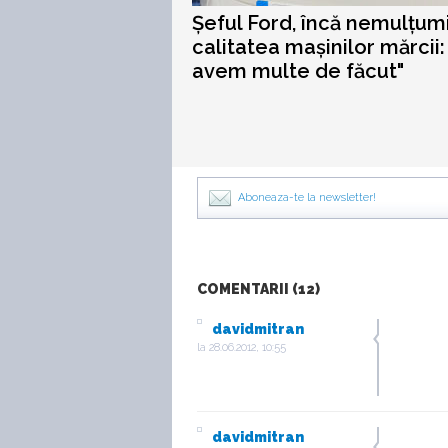
Șeful Ford, încă nemulțum
calitatea mașinilor mărcii:
avem multe de făcut"
Aboneaza-te la newsletter!
COMENTARII (12)
davidmitran
la
28.06.2012, 10:55
davidmitran