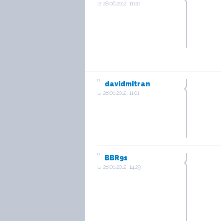
la
28.06.2012, 11:00
davidmitran
la
28.06.2012, 11:01
BBR91
la
28.06.2012, 14:29