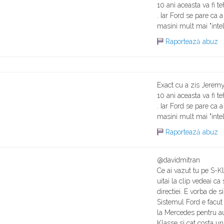
10 ani aceasta va fi t
. Iar Ford se pare ca 
masini mult mai "intel
Raportează abuz
Exact cu a zis Jeremy
10 ani aceasta va fi t
. Iar Ford se pare ca 
masini mult mai "intel
Raportează abuz
@davidmitran
Ce ai vazut tu pe S-Kl
uitai la clip vedeai ca
directiei. E vorba de s
Sistemul Ford e facut
la Mercedes pentru a
Klasse si cat costa un