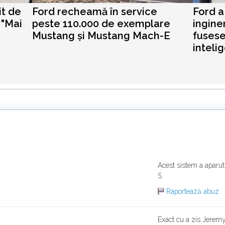
it de
Ford recheamă în service
Ford a
 "Mai
peste 110.000 de exemplare
ingine
Mustang și Mustang Mach-E
fusese
intelig
Acest sistem a aparu
S
Raportează abuz
Exact cu a zis Jeremy