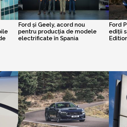
Ford și Geely, acord nou
Ford 
ile
pentru producția de modele
ediții 
 de
electrificate în Spania
Editio