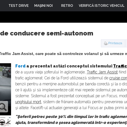
TEST DRIVE
MAŞINI NOI
RETRO
VERIFICĂ ISTORIC VEHICUL
m de conducere semi-autonom
Printeaza
raffic Jam Assist, care poate să controleze volanul şi să urmeze m
Ford
a prezentat astăzi conceptul sistemului
Traffi
de a uşura viaţa şoferului în aglomeraţie,
Traffic Jam Assist
fiind
trafic aglomerat. Cei de la Ford utilizează sistemul de
cruise con
benzii pentru a menţine automobilul pe banda corectă şi la o dist
ce îi ajută şi să implementeze cât mai repede sistemul pe autom
sisteme. Sistemul a fost prezentat conceptual pe un Focus, mod
unghiului mort
, sistem de frânare automată pentru prevenirea u
şi altele. Facelift-ul actualei generaţii a lui Focus ar putea primi a
"Şoferii petrec peste 30% din timpul lor în trafic aglome
ajuta, transformând o şosea aglomerată într-o experienţă 