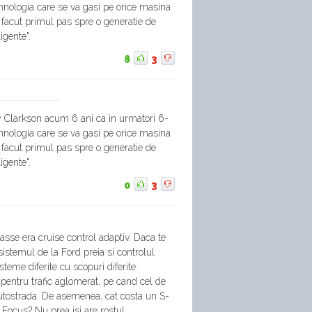
ehnologia care se va gasi pe orice masina
a facut primul pas spre o generatie de
igente".
8
3
 Clarkson acum 6 ani ca in urmatori 6-
ehnologia care se va gasi pe orice masina
a facut primul pas spre o generatie de
igente".
0
3
asse era cruise control adaptiv. Daca te
 sistemul de la Ford preia si controlul
isteme diferite cu scopuri diferite.
 pentru trafic aglomerat, pe cand cel de
utostrada. De asemenea, cat costa un S-
 Focus? Nu prea isi are rostul