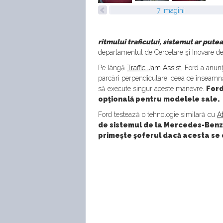
7 imagini
ritmului traficului, sistemul ar pu
departamentul de Cercetare şi Inovare de
Pe lângă
Traffic Jam Assist
, Ford a anun
parcări perpendiculare, ceea ce înseamnă
să execute singur aceste manevre.
Ford
opţională pentru modelele sale.
Ford testează o tehnologie similară cu
At
de sistemul de la Mercedes-Benz,
primeşte şoferul dacă acesta se 