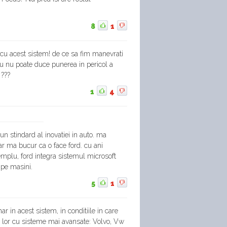
8
1
cu acest sistem! de ce sa fim manevrati
cru nu poate duce punerea in pericol a
 ???
1
4
un stindard al inovatiei in auto. ma
dar ma bucur ca o face ford. cu ani
exemplu, ford integra sistemul microsoft
 pe masini.
5
1
r in acest sistem, in conditiile in care
ea lor cu sisteme mai avansate: Volvo, Vw