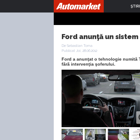
ŞTIRI
Ford anunţă un siste
De Sebastian Toma
Publicat Joi, 28.06.2012
Ford a anunţat o tehnologie numită T
fără intervenţia şoferului.