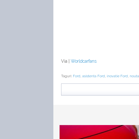
Via |
Worldcarfans
Taguri:
Ford
,
asistenta Ford
,
inovatie Ford
,
nouta