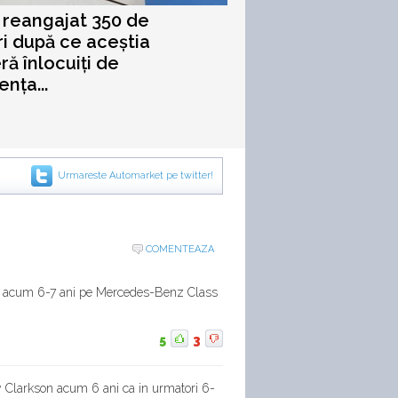
 reangajat 350 de
ri după ce aceștia
ră înlocuiți de
ența...
Urmareste Automarket pe twitter!
COMENTEAZA
t acum 6-7 ani pe Mercedes-Benz Class
5
3
 Clarkson acum 6 ani ca in urmatori 6-