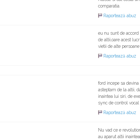
comparatia.
Raportează abuz
eu nu sunt de accord 
de altii,oare acest lu
vietii de alte persoane
Raportează abuz
ford incepe sa devina 
asteptam de la altii, 
inaintea lui siri, de 
sync de control vocal
Raportează abuz
Nu vad ce e revolutiona
au aparut altii inaint