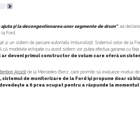
tea ajuta şi la decongestionarea unor segmente de drum"
, aa declar
 la Ford.
ţat şi un sistem de parcare automată îmbunătăţit. Sistemul celor de la For
 că modelele echipate cu acest sistem vor putea efectua gararea cu faţa 
 ar deveni primul constructor de volum care oferă un sist
tention Assist
de la Mercedes-Benz, care promite să evalueze nivelul de s
 sistemul de monitorizare de la Ford îşi propune doar să bl
dovedeşte a fi prea ocupat pentru a răspunde la momentul 