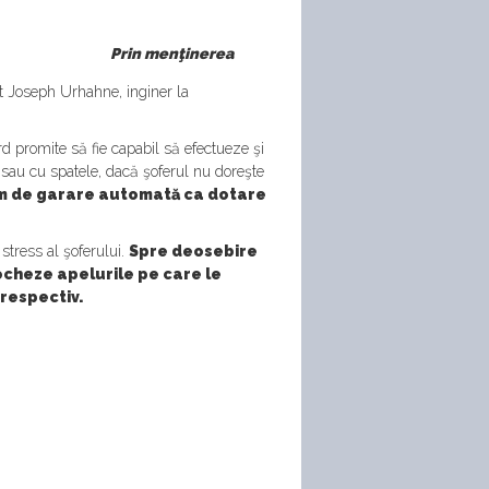
Prin menţinerea
at Joseph Urhahne, inginer la
d promite să fie capabil să efectueze şi
sau cu spatele, dacă şoferul nu doreşte
em de garare automată ca dotare
tress al şoferului.
Spre deosebire
ocheze apelurile pe care le
respectiv.