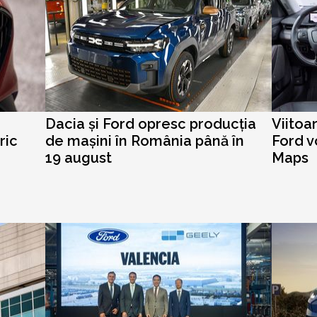
Dacia și Ford opresc producția
Viitoa
ric
de mașini în România până în
Ford v
19 august
Maps