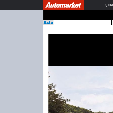
Ford Ranger
ŞTIRI
Salonul Auto de la Frankfurt 20
Publicat Joi, 10.09.2015
de Sebastian Toma
1