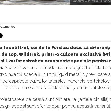
variantei Wildtrak a lui Ranger
Automarket
 facelift-ul, cei de la Ford au decis să diferenț
 de top, Wildtrak, printr-o culoare exclusivă (Pr
și l-au înzestrat cu ornamente speciale pentru 
r.
Această variantă a modelului are o grilă frontală tra
într-o nuanță specială, numită liquid metallic grey, care a
și pe capacele oglinzilor laterale, mânerele porteirelor,
re laterale, barele laterale ale benei și ornamentele stop
proiectoarele de ceață sunt pătrate, iar jantele din aliaj
esign special sunt oferite doar pentru această variantă