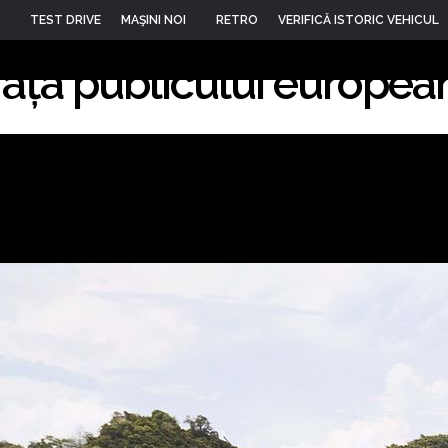
 facelift debutează la 
TEST DRIVE
MAŞINI NOI
RETRO
VERIFICĂ ISTORIC VEHICUL
fața publicului europea
15