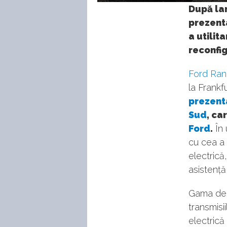
41
După lan
prezenta
a utilit
reconfig
Ford Ran
la Frankf
prezenta
Sud
, ca
Ford
.
În 
cu cea a 
electrică
asistență
Gama de m
transmisi
electrică