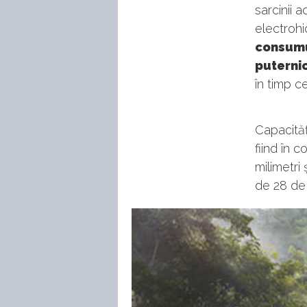
sarcinii
electrohi
consumu
puterni
în timp c
Capacităț
fiind în 
milimetri
de 28 de 