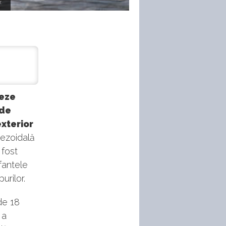
.
ieze
ide
exterior
pezoidală
 fost
 fantele
urilor.
 de 18
 a