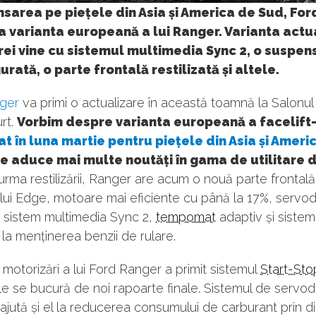
sarea pe piețele din Asia și America de Sud, For
 varianta europeană a lui Ranger. Varianta actu
arei vine cu sistemul multimedia Sync 2, o suspen
urată, o parte frontală restilizată și altele.
ger
va primi o actualizare în această toamnă la Salonul
urt.
Vorbim despre varianta europeană a facelift-
t în luna martie pentru piețele din Asia și Ameri
re aduce mai multe noutăți în gama de utilitare d
urma restilizării, Ranger are acum o nouă parte frontală,
lui Edge, motoare mai eficiente cu până la 17%, servod
, sistem multimedia Sync 2,
tempomat
adaptiv și siste
 la menținerea benzii de rulare.
otorizări a lui Ford Ranger a primit sistemul
Start-Sto
ile se bucură de noi rapoarte finale. Sistemul de servod
 ajută și el la reducerea consumului de carburant prin 