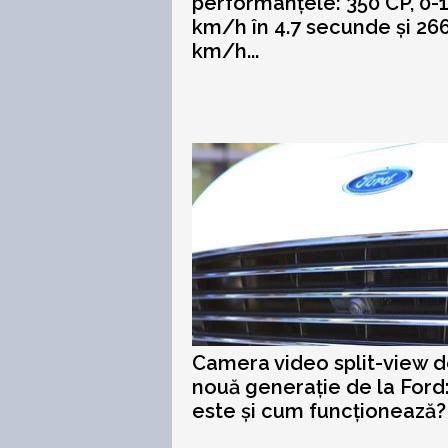
performanțele: 350 CP, 0-
km/h în 4.7 secunde și 26
km/h...
Camera video split-view 
nouă generație de la Ford
este și cum funcționează?