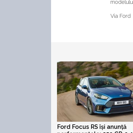
modelului
Via Ford
Ford Focus RS își anunță