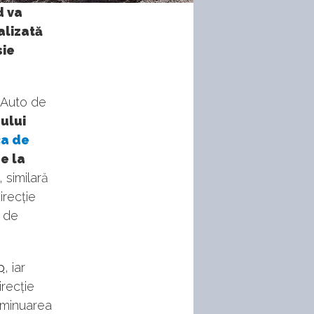
d va
alizată
sie
 Auto de
ului
ca de
e la
 similară
irecție
m de
p
, iar
irecție
diminuarea