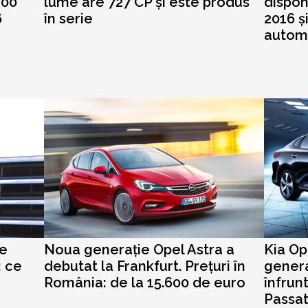
100
lume are 727 CP și este produs
dispon
6
în serie
2016 ș
autom
de
Noua generație Opel Astra a
Kia Op
: ce
debutat la Frankfurt. Prețuri în
genera
România: de la 15.600 de euro
înfrun
Passa