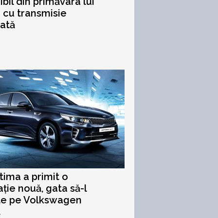
ibil din primăvara lui
i cu transmisie
ată
tima a primit o
ție nouă, gata să-l
te pe Volkswagen
t