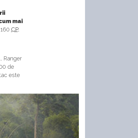
ii
acum mai
e 160
CP
,
e, Ranger
800 de
atac este