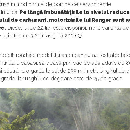
 adusă în mod normal de pompa de servodirecție
draulică.
Pe lângă îmbunătățirile la nivelul reducer
lui de carburant, motorizările lui Ranger sunt 
ce.
Diesel-ul de 2.2 litri este disponibil într-o variantă d
e unitatea de 3.2 litri asigură 200
CP
.
ile off-road ale modelului american nu au fost afectat
continuare capabil să treacă prin vad de apă adânc de 
 și păstrând o gardă la sol de 299 milimetri. Unghiul de 
grade, iar unghiul de degajare este de 25 de grade.