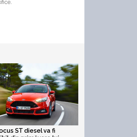
fice.
ocus ST diesel va fi