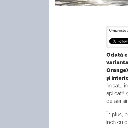
Urmareste 
Odată cu
varianta
Orange) 
și interio
finisată 
aplicată 
de aerisi
În plus, 
inch cu d