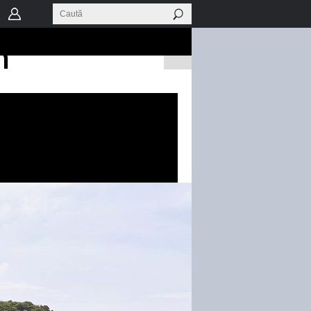
Frankfurt în
n