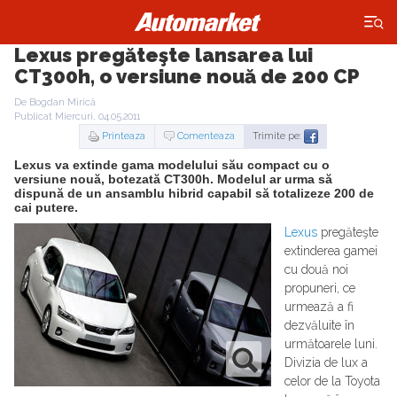
×
Lexus pregăteşte lansarea lui
CT300h, o versiune nouă de 200 CP
De Bogdan Mirică
Publicat Miercuri, 04.05.2011
Printeaza
Comenteaza
Trimite pe:
Lexus va extinde gama modelului său compact cu o
versiune nouă, botezată CT300h. Modelul ar urma să
dispună de un ansamblu hibrid capabil să totalizeze 200 de
cai putere.
Lexus
pregăteşte
extinderea gamei
cu două noi
propuneri, ce
urmează a fi
dezvăluite în
următoarele luni.
Divizia de lux a
celor de la Toyota