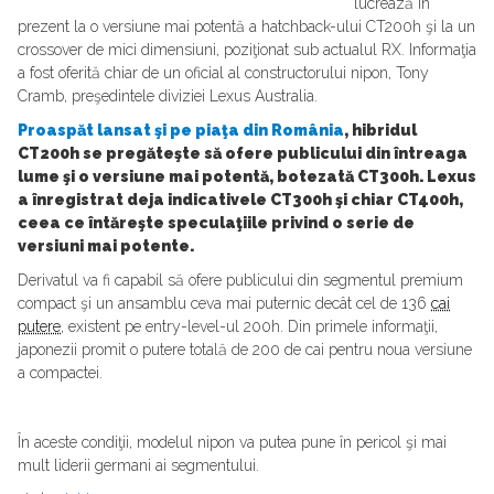
lucrează în
prezent la o versiune mai potentă a hatchback-ului CT200h şi la un
crossover de mici dimensiuni, poziţionat sub actualul RX. Informaţia
a fost oferită chiar de un oficial al constructorului nipon, Tony
Cramb, preşedintele diviziei Lexus Australia.
Proaspăt lansat şi pe piaţa din România
, hibridul
CT200h se pregăteşte să ofere publicului din întreaga
lume şi o versiune mai potentă, botezată CT300h. Lexus
a înregistrat deja indicativele CT300h şi chiar CT400h,
ceea ce întăreşte speculaţiile privind o serie de
versiuni mai potente.
Derivatul va fi capabil să ofere publicului din segmentul premium
compact şi un ansamblu ceva mai puternic decât cel de 136
cai
putere
, existent pe entry-level-ul 200h. Din primele informaţii,
japonezii promit o putere totală de 200 de cai pentru noua versiune
a compactei.
În aceste condiţii, modelul nipon va putea pune în pericol şi mai
mult liderii germani ai segmentului.