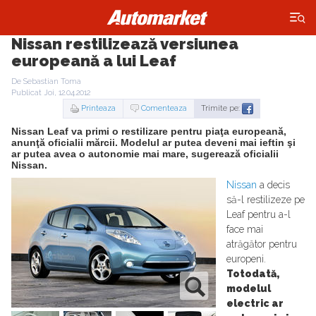
×
Nissan restilizează versiunea
europeană a lui Leaf
De Sebastian Toma
Publicat Joi, 12.04.2012
Printeaza
Comenteaza
Trimite pe:
Nissan Leaf va primi o restilizare pentru piaţa europeană,
anunţă oficialii mărcii. Modelul ar putea deveni mai ieftin şi
ar putea avea o autonomie mai mare, sugerează oficialii
Nissan.
Nissan
a decis
să-l restilizeze pe
Leaf pentru a-l
face mai
atrăgător pentru
europeni.
Totodată,
modelul
electric ar