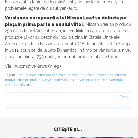
Nissan atât în lanţul de logistică, cât şi în taxele de import şi în
problemele legate de cursul yen/euro.
Versiunea europeană a lui Nissan Leaf va debuta pe
piaţă în prima parte a anului viitor.
Nissan vrea să producă
250.000 de unităţi Leaf pe an, în condiţiile în care au trei situri de
producţie şi vor să deschidă încă o uzină în Statele Unite ale
Americii. Cei de la Nissan au vândut 1.728 de unităţi Leaf în Europa
în 2011, spun cei de la Jato Dynamics, în timp ce vânzările la nivel
global au atins 1.733 unităţi în primul trimestru al acestui an.
Via | AutomotiveNews (înreg.)
Taguri:
Leaf
,
Nissan
,
Nissan Leaf
,
facelift
,
facelift Nissan
,
modele noi Nissan
,
noutati Nissan
,
preturi Nissan
,
vanzari Nissan
,
vehicule electrice
,
vehicule
electrice Nissan
Tweet
CITEŞTE ŞI...