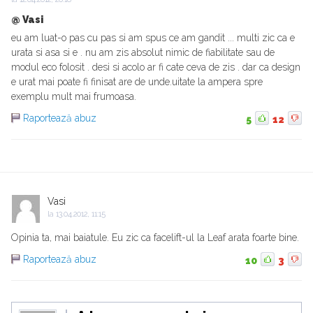
@ Vasi
eu am luat-o pas cu pas si am spus ce am gandit ... multi zic ca e
urata si asa si e . nu am zis absolut nimic de fiabilitate sau de
modul eco folosit . desi si acolo ar fi cate ceva de zis . dar ca design
e urat mai poate fi finisat are de unde.uitate la ampera spre
exemplu mult mai frumoasa.
Raportează abuz
5
12
Vasi
la
13.04.2012, 11:15
Opinia ta, mai baiatule. Eu zic ca facelift-ul la Leaf arata foarte bine.
Raportează abuz
10
3