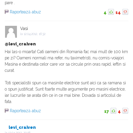
pare .
Raportează abuz
4
14
Vasi
la
12.04.2012, 16:32
@levi_craiven
Hai las-o moarta! Cati oameni din Romania fac mai mult de 100 km
pe zi? Oameni normali ma refer, nu taximetristi, nu comis-voiajori.
Masina e destinata celor care vor sa circule prin oras rapid, ieftin si
curat.
Toti specialistii spun ca masinile electrice sunt aici ca sa ramana si
o spun justificat. Sunt foarte multe argumente pro masini electrice,
iar lucrurile se arata din ce in ce mai bine. Dovada si articolul de
fata.
Raportează abuz
17
4
levi_craiven
la
12.04.2012, 20:18