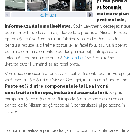
putea primi o
autonomie
mai mare şi un
31 imagini
preţ mai mic,
informează AutomotiveNews.
Colin Lawther, vicepreşedintele
departamentului de calitate şi dezvoltare produs al Nissan Europe,
spune că Leaf va fi construit în fabrica Nissan din Regatul Unit
pentru a reduce la o treime costurile, iar facelift-ul său va fi operat
pentru a elimina elementele de design mai puţin atrăgătoare.
Totodată, Lawther a declarat că
Nissan Leaf
va fi mai rafinat,
livrarea puterii urmând să fie recalibrată.
Versiunea europeană a lui Nissan Leaf va fi oferită doar în Europa şi
va fi construită alături de Nissan Qashqai, în uzina din Sunderland.
Peste 90% dintre componentele lui Leaf vor fi
construite în Europa, incluzând acumulatorii.
Singura
componentă majoră care va fi importată din Japonia este motorul,
dar cei de la Nissan se gândesc să îl construiască şi pe acesta în
Europa.
Economiile realizate prin producţia în Europa îi vor ajuta pe cei de la