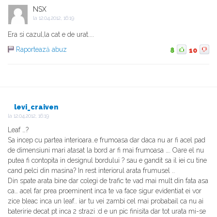
NSX
la
12.04.2012, 16:19
Era si cazul,la cat e de urat....
Raportează abuz
8
10
levi_craiven
la
12.04.2012, 16:19
Leaf …?
Sa incep cu partea interioara..e frumoasa dar daca nu ar fi acel pad
de dimensiuni mari atasat la bord ar fi mai frumoasa …. Oare el nu
putea fi contopita in designul bordului ? sau e gandit sa il iei cu tine
cand pelci din masina? In rest interiorul arata frumusel ..
Din spate arata bine dar colegi de trafic te vad mai mult din fata asa
ca… acel far prea proeminent inca te va face sigur evidentiat ei vor
zice bleac inca un leaf.. iar tu vei zambi cel mai probabail ca nu ai
bateririe decat pt inca 2 strazi :d e un pic finisita dar tot urata mi-se