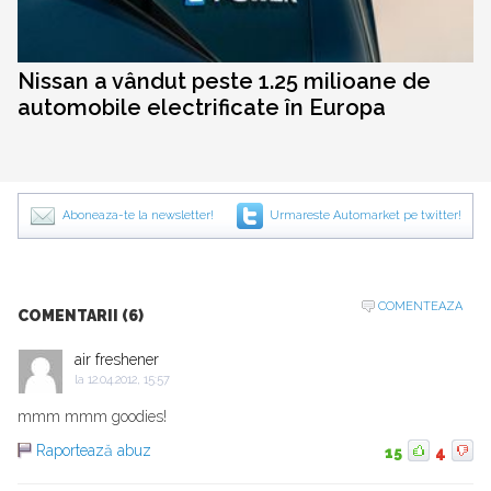
Nissan a vândut peste 1.25 milioane de
automobile electrificate în Europa
Aboneaza-te la newsletter!
Urmareste Automarket pe twitter!
COMENTEAZA
COMENTARII (6)
air freshener
la
12.04.2012, 15:57
mmm mmm goodies!
Raportează abuz
15
4