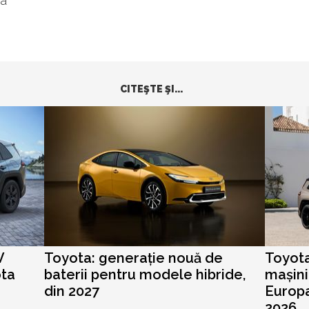
ta
CITEŞTE ŞI...
V
Toyota: generație nouă de
Toyota
ota
baterii pentru modele hibride,
mașini
din 2027
Europa
2026