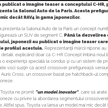
 publicat o imagine teaser a conceptului C-HR, 
ezenta la Salonul Auto de la Paris. Acesta prefig
 mic decât RAV4 în gama japonezilor.
 prezenta la Salonul Auto de la Paris un concept numi
figurează un SUV de segment C.
Până la dezvelirea 
lui, japonezii au publicat o imagine teaser care
e profilul acestuia.
Reprezentanţii mărcii nipone au 
în detalii, explicând doar că C-HR Concept îmbină noul 
 o experienţă specială la condus şi cu un sistem de pr
nele voci susţin că acest crossover prefigurează versi
ui Auris Cross, un crossover bazat pe hatchback-ul com
poneze.
a Toyota ne promit
"un model inovator"
, care să arate 
poneze cu privire la abordarea segmentului crossovere
. Altfel spus, Toyota va lansa un model mai mic decât