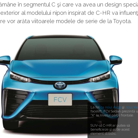
ămâne în segmentul C şi care va avea un design specia
exterior al modelului nipon inspirat de C-HR va influenţ
care vor arăta viitoarele modele de serie de la Toyota.
La fel
ca noul Aygo
şi
noul Yar
facelift, FCV Sedan prezintă 
"X" la nivelul părţii frontale.
SUV-ul C-HR ar putea să
beneficieze şi el de acest
element stilistic.