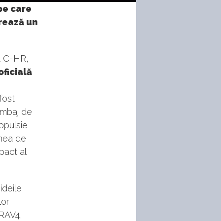
pe care
urează un
t C-HR,
oficială
fost
limbaj de
opulsie
unea de
pact al
ideile
lor
 RAV4,