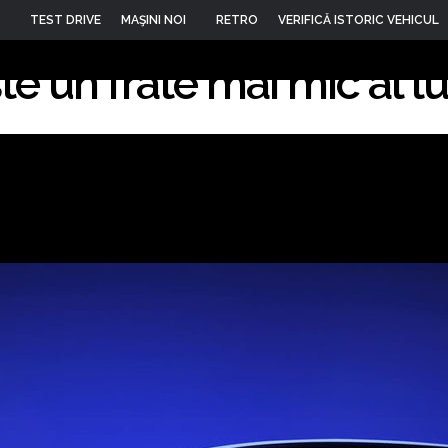
R Concept, prototipul 
TEST DRIVE
MAŞINI NOI
RETRO
VERIFICĂ ISTORIC VEHICUL
te un frate mai mic al l