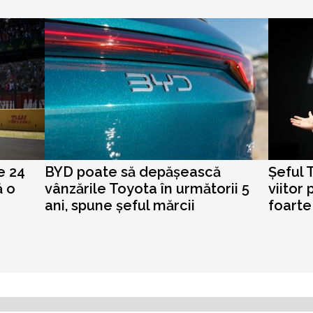
e 24
BYD poate să depășească
Șeful 
ă o
vânzările Toyota în următorii 5
viitor 
ani, spune șeful mărcii
foarte