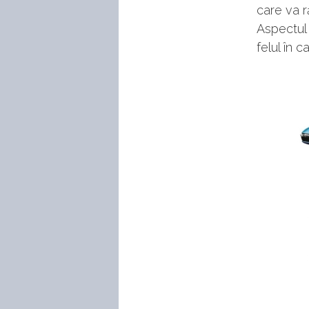
care va r
Aspectul 
felul în 