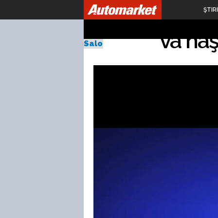
Toyota C-H
ŞTIRI
va naş
Salonul Auto de la Paris 2014
Publicat Luni, 15.09.2014
de Sebastian Toma
1