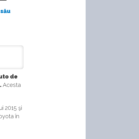
 său
uto de
.
Acesta
i 2015 şi
oyota în