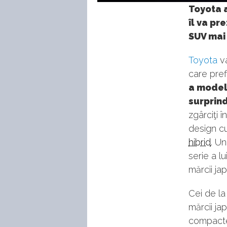
Toyota a
îl va pr
SUV mai
Toyota
va
care pre
a modelu
surprind
zgârciţi 
design cu
hibrid
. U
serie a l
mărcii ja
Cei de l
mărcii ja
compacte