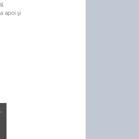
l.
a apoi şi
is
un