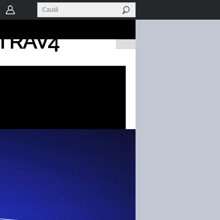
din care se
ui RAV4