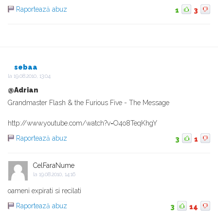
Raportează abuz
1
3
sebaa
la
19.08.2010, 13:04
@Adrian
Grandmaster Flash & the Furious Five - The Message
http://www.youtube.com/watch?v=O4o8TeqKhgY
Raportează abuz
3
1
CelFaraNume
la
19.08.2010, 14:16
oameni expirati si recilati
Raportează abuz
3
14