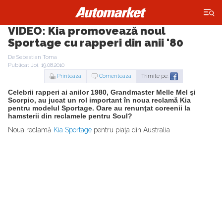
×
VIDEO: Kia promovează noul
Sportage cu rapperi din anii '80
De Sebastian Toma
Publicat Joi, 19.08.2010
Printeaza
Comenteaza
Trimite pe:
Celebrii rapperi ai anilor 1980, Grandmaster Melle Mel şi
Scorpio, au jucat un rol important în noua reclamă Kia
pentru modelul Sportage. Oare au renunţat coreenii la
hamsterii din reclamele pentru Soul?
Noua reclamă
Kia Sportage
pentru piaţa din Australia