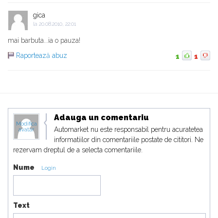
gica
la
20.08.2010, 22:01
mai barbuta...ia o pauza!
Raportează abuz
1
1
Adauga un comentariu
Modifica
Automarket nu este responsabil pentru acuratetea
avatar
informatiilor din comentariile postate de cititori. Ne
rezervam dreptul de a selecta comentariile.
Nume
Login
Text