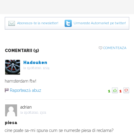
Aboneaza-te la newsletter!
Urmareste Automarket pe twitter!
COMENTEAZA
COMENTARII (5)
Hadouken
la
19.08.2010, 12:24
hamsterdam ftw!
Raportează abuz
1
1
adrian
la
19.08.2010, 13:01
piesa
cine poate sa-mi spuna cum se numeste piesa di reclama?