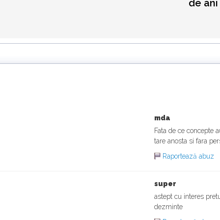
de ani
mda
Fata de ce concepte a
tare anosta si fara per
Raportează abuz
super
astept cu interes pret
dezminte