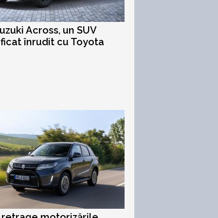
uzuki Across, un SUV
ificat înrudit cu Toyota
 retrage motorizările