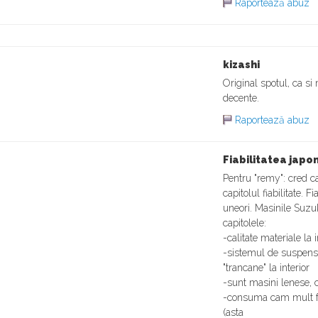
Raportează abuz
kizashi
Original spotul, ca si
decente.
Raportează abuz
Fiabilitatea japo
Pentru "remy": cred c
capitolul fiabilitate. 
uneori. Masinile Suzuk
capitolele:
-calitate materiale la 
-sistemul de suspens
"trancane" la interior
-sunt masini lenese, c
-consuma cam mult fat
(asta