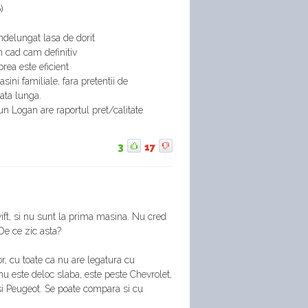
)
ndelungat lasa de dorit
 cad cam definitiv
prea este eficient
ini familiale, fara pretentii de
ata lunga.
un Logan are raportul pret/calitate
3
17
t, si nu sunt la prima masina. Nu cred
 De ce zic asta?
or, cu toate ca nu are legatura cu
r, nu este deloc slaba, este peste Chevrolet,
 si Peugeot. Se poate compara si cu