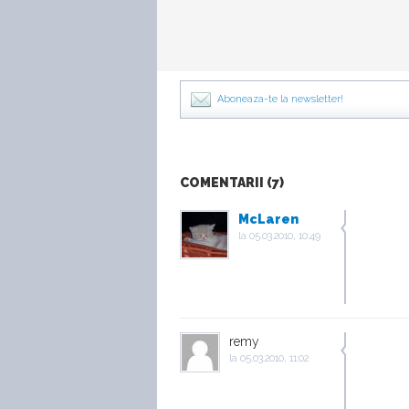
Aboneaza-te la newsletter!
COMENTARII (7)
McLaren
la
05.03.2010, 10:49
remy
la
05.03.2010, 11:02