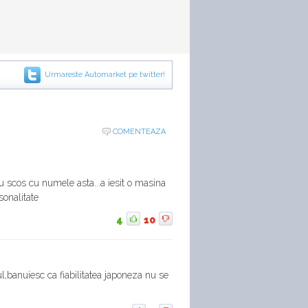
Urmareste Automarket pe twitter!
COMENTEAZA
u scos cu numele asta...a iesit o masina
sonalitate
4
10
ul,banuiesc ca fiabilitatea japoneza nu se