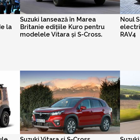
Suzuki lansează în Marea
Noul S
e la
Britanie edițiile Kuro pentru
electr
modelele Vitara și S-Cross.
RAV4
ule
Suzuki Vitara și S-Cross
Suzuki