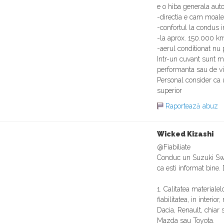
e o hiba generala auto
-directia e cam moale
-confortul la condus i
-la aprox. 150.000 km
-aerul conditionat nu 
Intr-un cuvant sunt mas
performanta sau de vi
Personal consider ca 
superior
Raportează abuz
Wicked Kizashi
@Fiabiliate
Conduc un Suzuki Swif
ca esti informat bine.
1. Calitatea materialel
fiabilitatea, in interio
Dacia, Renault, chiar
Mazda sau Toyota.