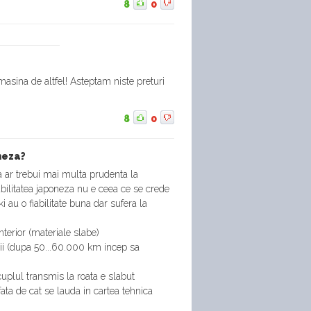
8
0
 masina de altfel! Asteptam niste preturi
8
0
neza?
a ar trebui mai multa prudenta la
Fiabilitatea japoneza nu e ceea ce se crede
i au o fiabilitate buna dar sufera la
interior (materiale slabe)
ii (dupa 50...60.000 km incep sa
uplul transmis la roata e slabut
a de cat se lauda in cartea tehnica