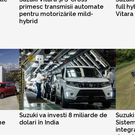
primesc transmisii automate
full h
pentru motorizările mild-
Vitara
hybrid
Suzuki va investi 8 miliarde de
Suzuki
ne
dolari în India
Sistem
integra