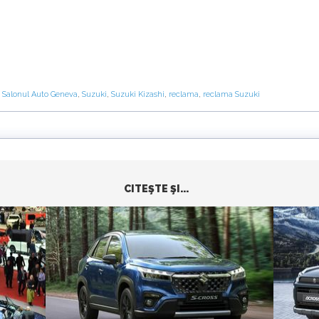
,
Salonul Auto Geneva
,
Suzuki
,
Suzuki Kizashi
,
reclama
,
reclama Suzuki
CITEŞTE ŞI...