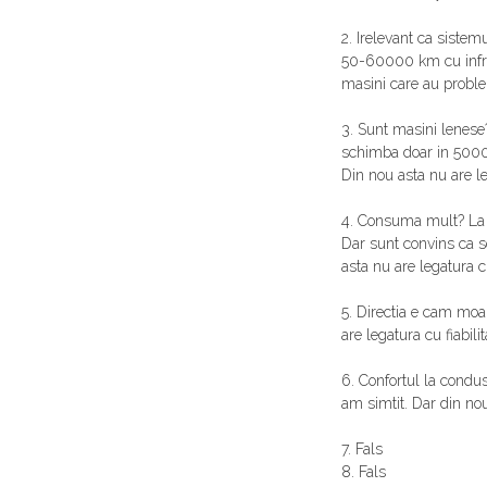
2. Irelevant ca siste
50-60000 km cu infra
masini care au proble
3. Sunt masini lenese?
schimba doar in 5000 (
Din nou asta nu are leg
4. Consuma mult? La a
Dar sunt convins ca se
asta nu are legatura cu
5. Directia e cam moal
are legatura cu fiabilit
6. Confortul la condus
am simtit. Dar din nou
7. Fals
8. Fals