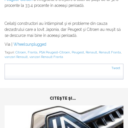
procente la 33.4 procente în aceeaşi perioadă.
Ceilalţi constructori au întâmpinat şi ei probleme din cauza
dezastrului care a lovit Japonia, dar Peugeot şi Citroen au reuşit să
se descurce mai bine în aceeaşi perioadă.
Via |
Wheelsunplugged
Taguri:
Citroen
,
Franta
,
PSA Peugeot-Citroen
,
Peugeot
,
Renault
,
Renault Franta
,
vanzari Renault
,
vanzari Renault Franta
Tweet
CITEŞTE ŞI...