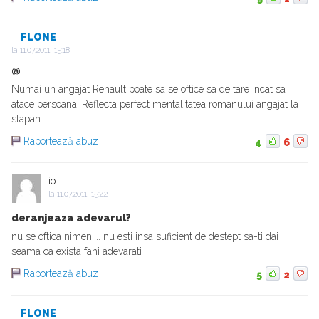
FLONE
la
11.07.2011, 15:18
@
Numai un angajat Renault poate sa se oftice sa de tare incat sa
atace persoana. Reflecta perfect mentalitatea romanului angajat la
stapan.
Raportează abuz
4
6
io
la
11.07.2011, 15:42
deranjeaza adevarul?
nu se oftica nimeni... nu esti insa suficient de destept sa-ti dai
seama ca exista fani adevarati
Raportează abuz
5
2
FLONE