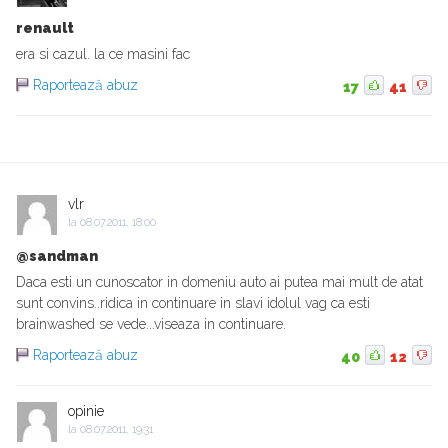
renault
era si cazul. la ce masini fac
Raportează abuz
17
41
vlr
la
08.07.2011, 18:00
@sandman
Daca esti un cunoscator in domeniu auto ai putea mai mult de atat
sunt convins..ridica in continuare in slavi idolul vag ca esti
brainwashed se vede...viseaza in continuare.
Raportează abuz
40
12
opinie
la
08.07.2011, 19:31