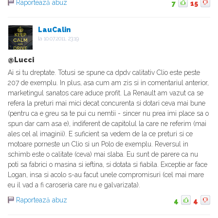
Raportează abuz
7
15
LauCalin
la
10.07.2011, 23:19
@Lucci
Ai si tu dreptate. Totusi se spune ca dpdv calitativ Clio este peste
207 de exemplu. In plus, asa cum am zis si in comentariul anterior,
marketingul sanatos care aduce profit. La Renault am vazut ca se
refera la preturi mai mici decat concurenta si dotari ceva mai bune
(pentru ca e greu sa te pui cu nemtii - sincer nu prea imi place sa o
spun dar cam asa e), indiferent de capitolul la care ne referim (mai
ales cel al imaginii). E suficient sa vedem de la ce preturi si ce
motoare porneste un Clio si un Polo de exemplu. Reversul in
schimb este o calitate (ceva) mai slaba. Eu sunt de parere ca nu
poti sa fabrici o masina si ieftina, si dotata si fiabila. Exceptie ar face
Logan, insa si acolo s-au facut unele compromisuri (cel mai mare
eu il vad a fi caroseria care nu e galvarizata).
Raportează abuz
4
4