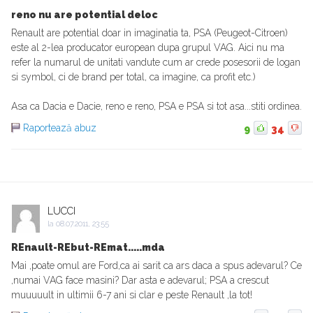
reno nu are potential deloc
Renault are potential doar in imaginatia ta, PSA (Peugeot-Citroen)
este al 2-lea producator european dupa grupul VAG. Aici nu ma
refer la numarul de unitati vandute cum ar crede posesorii de logan
si symbol, ci de brand per total, ca imagine, ca profit etc.)
Asa ca Dacia e Dacie, reno e reno, PSA e PSA si tot asa...stiti ordinea.
Raportează abuz
9
34
LUCCI
la
08.07.2011, 23:55
REnault-REbut-REmat.....mda
Mai ,poate omul are Ford,ca ai sarit ca ars daca a spus adevarul? Ce
,numai VAG face masini? Dar asta e adevarul; PSA a crescut
muuuuult in ultimii 6-7 ani si clar e peste Renault ,la tot!