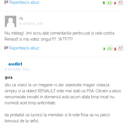
Raportează abuz
6
2
rs
la
12.07.2011, 11:57
Nu inteleg!...Imi scriu atat comentariile pentru,cat si cele contra
Renault si ma votez singur?!?...WTF???
Raportează abuz
2
5
audist
la
16.07.2011, 00:14
@rs
stiu ca visezi la un megane rs dar soarecele magari viseaza.
simplu si la obiect RENAULT este mai slab ca PSA. Citroen a adus
nenumarate inovatii in domeniul auto acum atata timp incat nu
numesti acel timp antichitate.
da probabil ca lucrezi la meridian si iti este frica sa nu pierzi
bonusul de la seful.