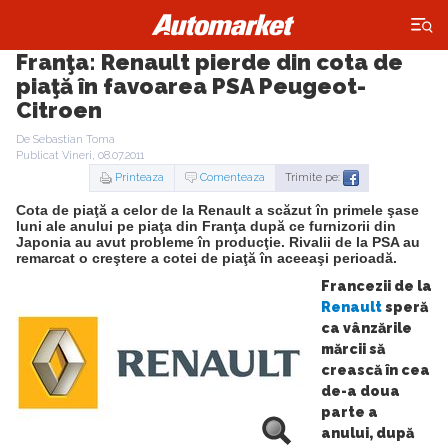
×
Franţa: Renault pierde din cota de
piaţă în favoarea PSA Peugeot-
Citroen
De Sebastian Toma
Publicat Vineri, 08.07.2011
Printeaza
Comenteaza
Trimite pe:
Cota de piaţă a celor de la Renault a scăzut în primele şase
luni ale anului pe piaţa din Franţa după ce furnizorii din
Japonia au avut probleme în producţie. Rivalii de la PSA au
remarcat o creştere a cotei de piaţă în aceeaşi perioadă.
Francezii de la
Renault
speră
ca vânzările
mărcii să
crească în cea
de-a doua
parte a
anului, după