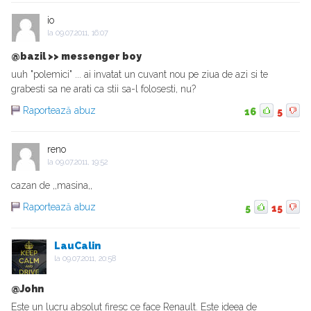
io
la
09.07.2011, 16:07
@bazil >> messenger boy
uuh "polemici" ... ai invatat un cuvant nou pe ziua de azi si te
grabesti sa ne arati ca stii sa-l folosesti, nu?
Raportează abuz
16
5
reno
la
09.07.2011, 19:52
cazan de ,,masina,,
Raportează abuz
5
15
LauCalin
la
09.07.2011, 20:58
@John
Este un lucru absolut firesc ce face Renault. Este ideea de