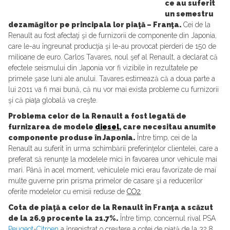
ce au suferit
un semestru
dezamăgitor pe principala lor piaţă – Franţa.
Cei de la
Renault au fost afectaţi şi de furnizorii de componente din Japonia,
care le-au îngreunat producţia şi le-au provocat pierderi de 150 de
milioane de euro. Carlos Tavares, noul şef al Renault, a declarat că
efectele seismului din Japonia vor fi vizibile în rezultatele pe
primele şase luni ale anului. Tavares estimează că a doua parte a
lui 2011 va fi mai bună, că nu vor mai exista probleme cu furnizorii
şi că piaţa globală va creşte.
Problema celor de la Renault a fost legată de
furnizarea de modele
diesel
, care necesitau anumite
componente produse în Japonia.
Între timp, cei de la
Renault au suferit în urma schimbării preferinţelor clientelei, care a
preferat să renunţe la modelele mici în favoarea unor vehicule mai
mari. Până în acel moment, vehiculele mici erau favorizate de mai
multe guverne prin prisma primelor de casare şi a reducerilor
oferite modelelor cu emisii reduse de
CO2
.
Cota de piaţă a celor de la Renault în Franţa a scăzut
de la 26.9 procente la 21.7%.
Între timp, concernul rival PSA
Peugeot
-
Citroen
a înregistrat o creştere a cotei de piaţă de la 32.8