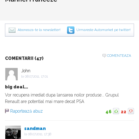
Aboneaza-te la newsletter!
Urmareste Automarket pe twitter!
COMENTEAZA
COMENTARII (47)
John
la
08.07.2011, 17:01
big deal...
Vor recupera imediat dupa lansarea noilor produse... Grupul
Renault are potential mai mare decat PSA
Raportează abuz
46
22
sandman
la
08.07.2011, 17:38