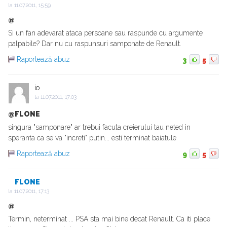
la
11.07.2011, 15:59
@
Si un fan adevarat ataca persoane sau raspunde cu argumente
palpabile? Dar nu cu raspunsuri samponate de Renault.
Raportează abuz
3
5
io
la
11.07.2011, 17:03
@FLONE
singura "samponare" ar trebui facuta creierului tau neted in
speranta ca se va "increti" putin... esti terminat baiatule
Raportează abuz
9
5
FLONE
la
11.07.2011, 17:13
@
Termin, neterminat ... PSA sta mai bine decat Renault. Ca iti place