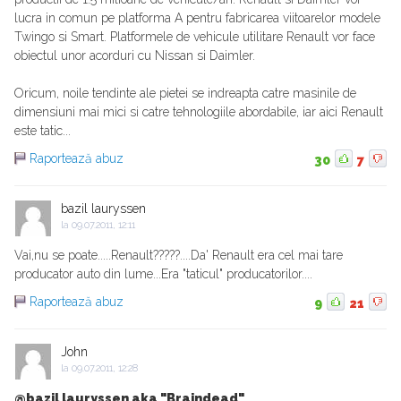
lucra in comun pe platforma A pentru fabricarea viitoarelor modele
Twingo si Smart. Platformele de vehicule utilitare Renault vor face
obiectul unor acorduri cu Nissan si Daimler.
Oricum, noile tendinte ale pietei se indreapta catre masinile de
dimensiuni mai mici si catre tehnologiile abordabile, iar aici Renault
este tatic...
Raportează abuz
30
7
bazil lauryssen
la
09.07.2011, 12:11
Vai,nu se poate.....Renault?????....Da' Renault era cel mai tare
producator auto din lume...Era "taticul" producatorilor....
Raportează abuz
9
21
John
la
09.07.2011, 12:28
@bazil lauryssen aka "Braindead"