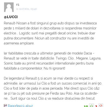
rs
la
11.07.2011, 09:40
@LUCCI
Renault-Nissan a fost singurul grup auto dispus sa investeasca
peste 1 miliard de dolari in dezvoltarea si raspandirea masinilor
electrice... Logistic sunt mai pregatiti decat oricine, trebuie doar
putina documentare. Niciun alt constructor nu are investitii de
asemenea amploare.
Iar fiabilitatea crescuta a ultimelor generatii de modele Dacia -
Renault se vede in toate statisticile. Twingo, Clio , Megane, Laguna,
Scenic toate au primit recunoasteri internationale pentru buna
fiabilitate a componentelor. Nu fii ignorant!
De legendarul Renault 5 si acum se mai vbeste cu respect si
admiratie, iar urmasul lui Clio a fost un succes comercial in anii 90.
Clio a fost lider de piata in acea perioada. Mai direct spus Clio 1&2
se p'/sa cu jet sub presiune pe Fiesta sau Polo. Asa ca scuteste-
ne... Sunt sigur ca noul Clio 4 va readuce stralucirea din trecut.
Raportează abuz
10
3