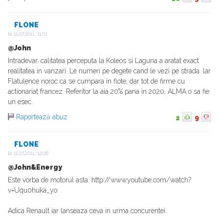
FLONE
la
11.07.2011, 11:01
@John
Intradevar, calitatea perceputa la Koleos si Laguna a aratat exact
realitatea in vanzari. Le numeri pe degete cand le vezi pe strada. lar
Flatulence noroc ca se cumpara in flote, dar tot de firme cu
actionariat francez. Referitor la aia 20% pana in 2020, ALMA o sa fie
un esec.
Raportează abuz
2
9
FLONE
la
11.07.2011, 12:08
@John&Energy
Este vorba de motorul asta: http://www.youtube.com/watch?
v=Uqu0huka_yo
Adica Renault iar lanseaza ceva in urma concurentei.