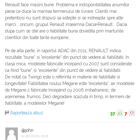
Renault face masini bune. Problema e indisponibilitatea anumitor
piese ce duce la marirea termenului de livrare. Clientii mai
pretentiosi nu sunt dispusi sa astepte si se indreapta spre alte
marci... oricum, grupul Renault inseamna Dacia+Renault... Dacia
dupa cum se stie are o fiabilitate buna dovedita prin marturiile
clientilor din toate tarile europene...
Pe de alta parte, in raportul ADAC din 2011, RENAULT indica
rezultate “bune” si “excelente” din punct de vedere al fiabilitatii. In
clasa mica, modelele fabricate incepand cu 2007 sunt considerate
ca fiind “bune” si “excelente” din punct de vedere al fiabilitatii.
De notat ca Twingo este o referinta in materie de fiabilitate si
longevitate! Fiabilitatea noului Megane este “excelenta”, iar modelele
de Megane 2 fabricate începând cu 2006 imbatranesc, de
asemenea, frumos. Deci degradare scazuta în timp, in termeni de
fiabilitate, a modelelor Megane!
Raportează abuz
37
7
@john
la
08.07.2011, 20:16