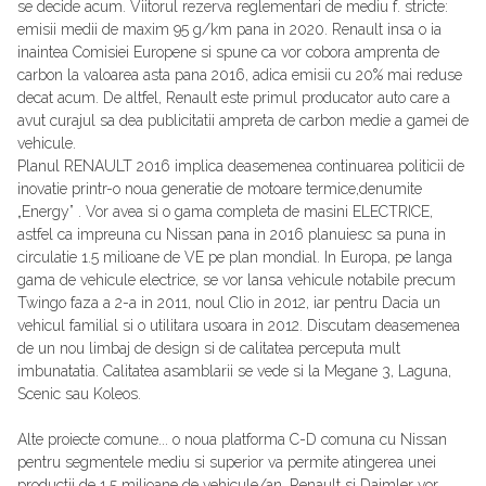
se decide acum. Viitorul rezerva reglementari de mediu f. stricte:
emisii medii de maxim 95 g/km pana in 2020. Renault insa o ia
inaintea Comisiei Europene si spune ca vor cobora amprenta de
carbon la valoarea asta pana 2016, adica emisii cu 20% mai reduse
decat acum. De altfel, Renault este primul producator auto care a
avut curajul sa dea publicitatii ampreta de carbon medie a gamei de
vehicule.
Planul RENAULT 2016 implica deasemenea continuarea politicii de
inovatie printr-o noua generatie de motoare termice,denumite
„Energy” . Vor avea si o gama completa de masini ELECTRICE,
astfel ca impreuna cu Nissan pana in 2016 planuiesc sa puna in
circulatie 1.5 milioane de VE pe plan mondial. In Europa, pe langa
gama de vehicule electrice, se vor lansa vehicule notabile precum
Twingo faza a 2-a in 2011, noul Clio in 2012, iar pentru Dacia un
vehicul familial si o utilitara usoara in 2012. Discutam deasemenea
de un nou limbaj de design si de calitatea perceputa mult
imbunatatia. Calitatea asamblarii se vede si la Megane 3, Laguna,
Scenic sau Koleos.
Alte proiecte comune... o noua platforma C-D comuna cu Nissan
pentru segmentele mediu si superior va permite atingerea unei
productii de 1.5 milioane de vehicule/an. Renault si Daimler vor