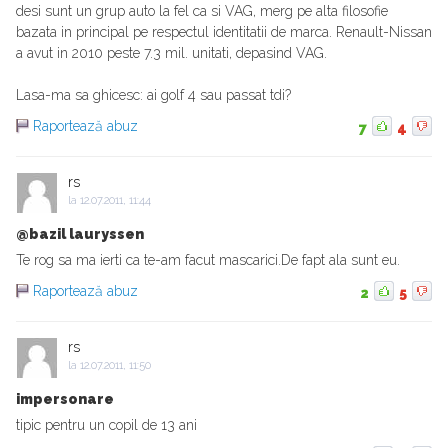
desi sunt un grup auto la fel ca si VAG, merg pe alta filosofie
bazata in principal pe respectul identitatii de marca. Renault-Nissan
a avut in 2010 peste 7.3 mil. unitati, depasind VAG.
Lasa-ma sa ghicesc: ai golf 4 sau passat tdi?
Raportează abuz
7
4
rs
la
12.07.2011, 11:44
@bazil lauryssen
Te rog sa ma ierti ca te-am facut mascarici.De fapt ala sunt eu.
Raportează abuz
2
5
rs
la
12.07.2011, 11:50
impersonare
tipic pentru un copil de 13 ani