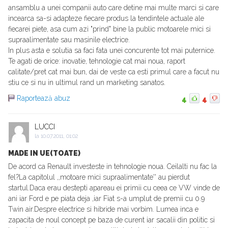
ansamblu a unei companii auto care detine mai multe marci si care
incearca sa-si adapteze fiecare produs la tendintele actuale ale
fiecarei piete, asa cum azi "prind" bine la public motoarele mici si
supraalimentate sau masinile electrice.
In plus asta e solutia sa faci fata unei concurente tot mai puternice.
Te agati de orice: inovatie, tehnologie cat mai noua, raport
calitate/pret cat mai bun, dai de veste ca esti primul care a facut nu
stiu ce si nu in ultimul rand un marketing sanatos.
Raportează abuz
4
4
LUCCI
la
10.07.2011, 01:02
MADE IN UE(TOATE)
De acord ca Renault investeste in tehnologie noua. Ceilalti nu fac la
fel?La capitolul ,,motoare mici supraalimentate'' au pierdut
startul.Daca erau destepti apareau ei primii cu ceea ce VW vinde de
ani iar Ford e pe piata deja ,iar Fiat s-a umplut de premii cu 0.9
Twin air.Despre electrice si hibride mai vorbim. Lumea inca e
zapacita de noul concept pe baza de curent iar sacalii din politic si