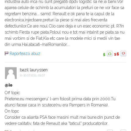
industria auto inca nu sunt pregatiti dpdv logistic sa ne ia banii.Vor
aparea celule de schimb la acumulatori la preturi ce ne vor face sa
regretam benzina... samd. Renault e ok pana te ia capul de la
electronica,injectoare,preturi la piese si mai ales frecventa
defectiunilor.Ce are noul Clio care deja e un esec economic pt. R?In
schimb Fiesta rupe piata,Poloul nou e tot mai intalnit pe piata,sa nu
mai vorbim si de Fiat,Kia etc care la modele mici si medii vin tae
din urma.Hai,atacati-ma!Romanilor....
Raportează abuz
5
16
bazil lauryssen
la
10.07.2011, 01:07
@io
Off topic
Prietene,eu messengeru' l-am folosit prima data prin 2000.Tu
atunci faceai caca in scutece(nu era Pampers in Romania).
On topc
Consider ca alianta PSA face masini mult mai bune,din punct de
vedere calitativ, fata de Renault aka "taticul" producatorilor.