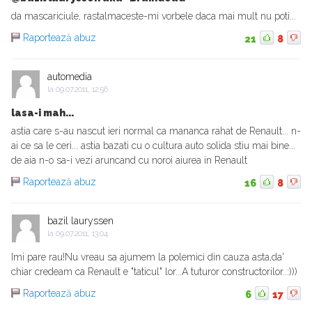
da mascariciule, rastalmaceste-mi vorbele daca mai mult nu poti...
Raportează abuz
21
8
automedia
la
09.07.2011, 12:56
lasa-i mah...
astia care s-au nascut ieri normal ca mananca rahat de Renault... n-
ai ce sa le ceri... astia bazati cu o cultura auto solida stiu mai bine...
de aia n-o sa-i vezi aruncand cu noroi aiurea in Renault
Raportează abuz
16
8
bazil lauryssen
la
09.07.2011, 13:04
Imi pare rau!Nu vreau sa ajumem la polemici din cauza asta,da'
chiar credeam ca Renault e "taticul" lor...A tuturor constructorilor..:)))
Raportează abuz
6
17