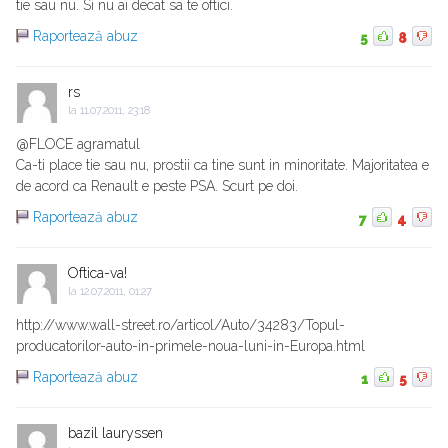
tie sau nu. Si nu ai decat sa te oftici.
Raportează abuz
5
8
rs
la
11.07.2011, 23:18
@FLOCE agramatul
Ca-ti place tie sau nu, prostii ca tine sunt in minoritate. Majoritatea e
de acord ca Renault e peste PSA. Scurt pe doi.
Raportează abuz
7
4
Oftica-va!
la
12.07.2011, 01:27
http://www.wall-street.ro/articol/Auto/34283/Topul-
producatorilor-auto-in-primele-noua-luni-in-Europa.html
Raportează abuz
1
5
bazil lauryssen