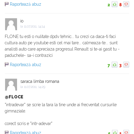
Raportează abuz
2
8
io
la
11.07.2011, 14:14
FLONE tu esti o nulitate dpdv tehnic... tu crezi ca daca-ti faci
cultura auto pe youtube esti cel mai tare... calmeaza-te... sunt
analisti auto care apreciaza progresul Renault si te-ai gasit tu -
paduchele- sa-i contrazici
Raportează abuz
7
3
saraca limba romana
la
11.07.2011, 14:29
@FLOCE
"intradevar" se scrie la tara la tine unde ai frecventat cursurile
gimnaziale.
corect scris e "intr-adevar"
Raportează abuz
5
1