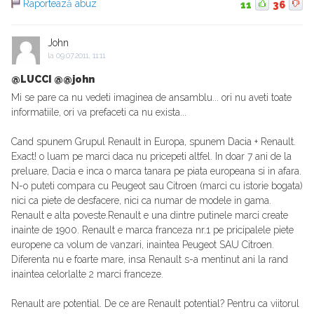
Raportează abuz
11
36
John
la
09.07.2011, 11:11
@LUCCI @@john
Mi se pare ca nu vedeti imaginea de ansamblu... ori nu aveti toate
informatiile, ori va prefaceti ca nu exista...
Cand spunem Grupul Renault in Europa, spunem Dacia + Renault.
Exact! o luam pe marci daca nu pricepeti altfel. In doar 7 ani de la
preluare, Dacia e inca o marca tanara pe piata europeana si in afara.
N-o puteti compara cu Peugeot sau Citroen (marci cu istorie bogata)
nici ca piete de desfacere, nici ca numar de modele in gama.
Renault e alta poveste.Renault e una dintre putinele marci create
inainte de 1900. Renault e marca franceza nr.1 pe pricipalele piete
europene ca volum de vanzari, inaintea Peugeot SAU Citroen.
Diferenta nu e foarte mare, insa Renault s-a mentinut ani la rand
inaintea celorlalte 2 marci franceze.
Renault are potential. De ce are Renault potential? Pentru ca viitorul