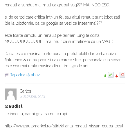
renault a vandut mai mult ca grupul vag??? MA INDOIESC.
si de ce toti care critica intr-un fel sau altul renault sunt lobotizati
(de la lobotomie, da pe google sa vezi ce inseamna)???
este foarte simplu un renault pe termen lung te costa
MUUUUUUUUUULT mai mult ca si intretinere ca un VAG ;).
Dacia este o masina foarte buna la pretul platit dar vorba cuiva
flatulence & co nu prea. si ca o parere strict persoanala clio sedan
este cea mai urata masina din ultimii 30 de ani.
Raportează abuz
1
4
Carlos
la
18.07.2011, 09:33
@audist
Te indoi tu, dar ai grija sa nu te rupi...
http://www.automarket.ro/stiri/alianta-renault-nissan-ocupa-locul-