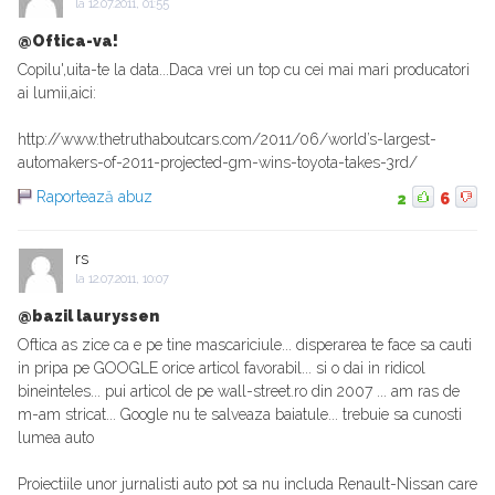
la
12.07.2011, 01:55
@Oftica-va!
Copilu',uita-te la data...Daca vrei un top cu cei mai mari producatori
ai lumii,aici:
http://www.thetruthaboutcars.com/2011/06/world’s-largest-
automakers-of-2011-projected-gm-wins-toyota-takes-3rd/
Raportează abuz
2
6
rs
la
12.07.2011, 10:07
@bazil lauryssen
Oftica as zice ca e pe tine mascariciule... disperarea te face sa cauti
in pripa pe GOOGLE orice articol favorabil... si o dai in ridicol
bineinteles... pui articol de pe wall-street.ro din 2007 ... am ras de
m-am stricat... Google nu te salveaza baiatule... trebuie sa cunosti
lumea auto
Proiectiile unor jurnalisti auto pot sa nu includa Renault-Nissan care