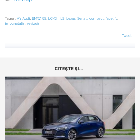
Taguri:
A3
,
Audi
,
BMW
,
GS
,
LC-Ch
,
LS
,
Lexus
,
Seria 1
,
compact
,
facelift
,
imbunatatiri
,
revizuiri
Tweet
CITEŞTE ŞI...