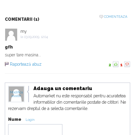
COMENTEAZA
COMENTARII (1)
my
la
03.09.2009, 12:04
gfh
super tare masina...
Raportează abuz
2
1
Adauga un comentariu
Modifica
Automarket nu este responsabil pentru acuratetea
avatar
informatiilor din comentariile postate de cititori. Ne
rezervam dreptul de a selecta comentariile.
Nume
Login