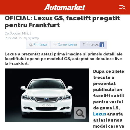
×
OFICIAL: Lexus GS, facelift pregatit
pentru Frankfurt
De Bogdan Mirică
Publicat Joi, 03.09.2009
Printeaza
Comenteaza
Trimite pe:
Lexus a prezentat astazi prima imagine si primele detalii ale
faceliftului operat pe modelul GS, asteptat sa debuteze live
la Frankfurt.
Dupa ce zilele
trecute a
prezentat
publicului un
facelift subtil
pentru varful
de gama LS,
Lexus
anunta
astazi un nou
model care va