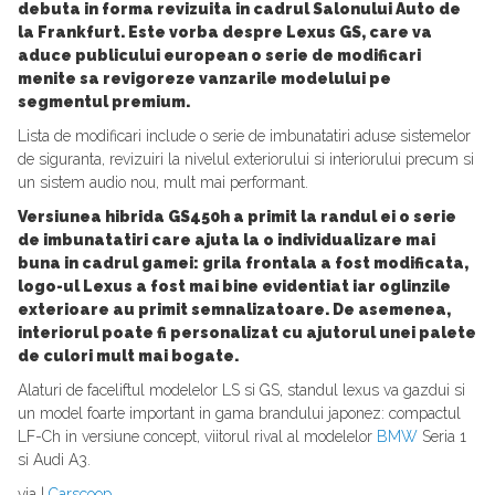
debuta in forma revizuita in cadrul Salonului Auto de
la Frankfurt. Este vorba despre Lexus GS, care va
aduce publicului european o serie de modificari
menite sa revigoreze vanzarile modelului pe
segmentul premium.
Lista de modificari include o serie de imbunatatiri aduse sistemelor
de siguranta, revizuiri la nivelul exteriorului si interiorului precum si
un sistem audio nou, mult mai performant.
Versiunea hibrida GS450h a primit la randul ei o serie
de imbunatatiri care ajuta la o individualizare mai
buna in cadrul gamei: grila frontala a fost modificata,
logo-ul Lexus a fost mai bine evidentiat iar oglinzile
exterioare au primit semnalizatoare. De asemenea,
interiorul poate fi personalizat cu ajutorul unei palete
de culori mult mai bogate.
Alaturi de faceliftul modelelor LS si GS, standul lexus va gazdui si
un model foarte important in gama brandului japonez: compactul
LF-Ch in versiune concept, viitorul rival al modelelor
BMW
Seria 1
si Audi A3.
via |
Carscoop