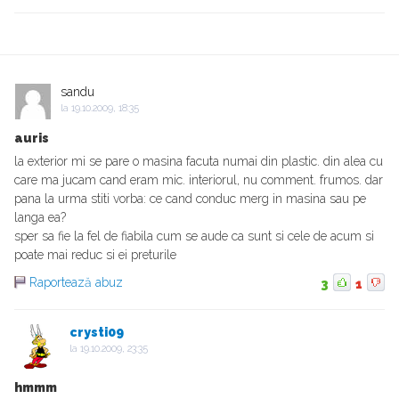
sandu
la
19.10.2009, 18:35
auris
la exterior mi se pare o masina facuta numai din plastic. din alea cu
care ma jucam cand eram mic. interiorul, nu comment. frumos. dar
pana la urma stiti vorba: ce cand conduc merg in masina sau pe
langa ea?
sper sa fie la fel de fiabila cum se aude ca sunt si cele de acum si
poate mai reduc si ei preturile
Raportează abuz
3
1
crysti09
la
19.10.2009, 23:35
hmmm