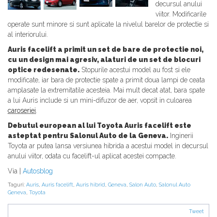
decursul anului
viitor. Modificarile
operate sunt minore si sunt aplicate la nivelul barelor de protectie si
al interiorului.
Auris facelift a primit un set de bare de protectie noi,
cu un design mai agresiv, alaturi de un set de blocuri
optice redesenate.
Stopurile acestui model au fost si ele
modificate, iar bara de protectie spate a primit doua lampi de ceata
amplasate la extremitatile acesteia. Mai mult decat atat, bara spate
a lui Auris include si un mini-difuzor de aer, vopsit in culoarea
caroseriei
.
Debutul european al lui Toyota Auris facelift este
asteptat pentru Salonul Auto de la Geneva.
Inginerii
Toyota ar putea lansa versiunea hibrida a acestui model in decursul
anului viitor, odata cu facelift-ul aplicat acestei compacte.
Via |
Autosblog
Taguri:
Auris
,
Auris facelift
,
Auris hibrid
,
Geneva
,
Salon Auto
,
Salonul Auto
Geneva
,
Toyota
Tweet