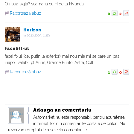
O noua sigla? seamana cu H de la Hyundai
Raportează abuz
0
2
Horizon
la
20.10.2009, 11:59
facelift-ul
facelift-ul (cel putin la exterior) mai nou mie mi se pare un pas
inapoi, valabil pt Auris, Grande Punto, Astra, Colt
Raportează abuz
1
0
Adauga un comentariu
Modifica
Automarket nu este responsabil pentru acuratetea
avatar
informatiilor din comentariile postate de cititori. Ne
rezervam dreptul de a selecta comentariile.