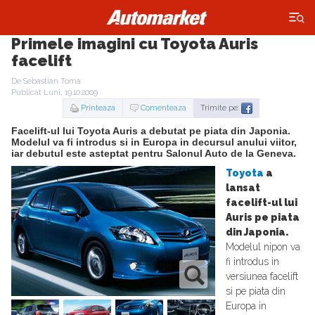
×
Primele imagini cu Toyota Auris
facelift
De Sebastian Toma
Publicat Luni, 19.10.2009
Printeaza
Comenteaza
Trimite pe:
Facelift-ul lui Toyota Auris a debutat pe piata din Japonia.
Modelul va fi introdus si in Europa in decursul anului viitor,
iar debutul este asteptat pentru Salonul Auto de la Geneva.
Toyota
a
lansat
facelift-ul lui
Auris pe piata
din Japonia.
Modelul nipon va
fi introdus in
versiunea facelift
si pe piata din
Europa in