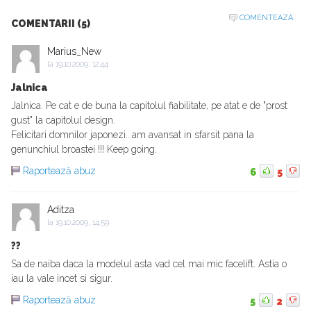
COMENTEAZA
COMENTARII (5)
Marius_New
la
19.10.2009, 12:44
Jalnica
Jalnica. Pe cat e de buna la capitolul fiabilitate, pe atat e de "prost
gust" la capitolul design.
Felicitari domnilor japonezi...am avansat in sfarsit pana la
genunchiul broastei !!! Keep going.
Raportează abuz
6
5
Aditza
la
19.10.2009, 14:59
??
Sa de naiba daca la modelul asta vad cel mai mic facelift. Astia o
iau la vale incet si sigur.
Raportează abuz
5
2