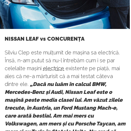
NISSAN LEAF vs CONCURENȚA
Silviu Clep este mulțumit de mașina sa electrică.
Însă, n-am putut să nu-l întrebăm cum i se par
celelalte mașini
electrice
existente pe piață, mai
ales că ne-a mărturisit că a mai testat câteva
dintre ele.
„Dacă nu luăm în calcul BMW,
Mercedes-Benz și Audi, Nissan Leaf este o
mașină peste media clasei lui. Am văzut zilele
trecute, în Austria, un Ford Mustang Mach-e,
care arată bestial. Am mai mers cu
Volkswagen, am mers și cu Porsche Taycan, am