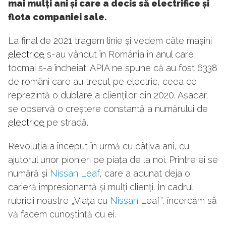
mai mulți ani și care a decis să electrifice și
flota companiei sale.
La final de 2021 tragem linie și vedem câte mașini
electrice
s-au vândut în România în anul care
tocmai s-a încheiat. APIA ne spune că au fost 6338
de români care au trecut pe electric, ceea ce
reprezintă o dublare a clienților din 2020. Așadar,
se observă o creștere constantă a numărului de
electrice
pe stradă.
Revoluția a început în urmă cu câțiva ani, cu
ajutorul unor pionieri pe piața de la noi. Printre ei se
numără și
Nissan Leaf
, care a adunat deja o
carieră impresionantă și mulți clienți. În cadrul
rubricii noastre „Viața cu
Nissan
Leaf”, încercăm să
vă facem cunoștință cu ei.