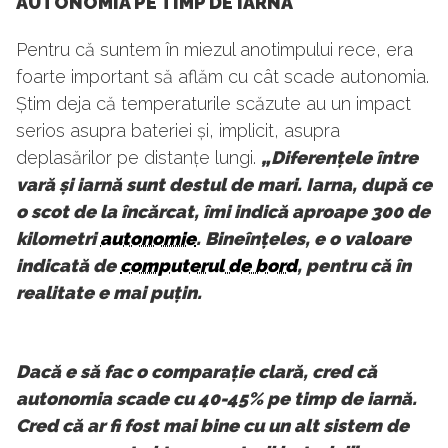
AUTONOMIA PE TIMP DE IARNĂ
Pentru că suntem în miezul anotimpului rece, era
foarte important să aflăm cu cât scade autonomia.
Știm deja că temperaturile scăzute au un impact
serios asupra bateriei și, implicit, asupra
deplasărilor pe distanțe lungi.
„Diferențele între
vară și iarnă sunt destul de mari. Iarna, după ce
o scot de la încărcat, îmi indică aproape 300 de
kilometri
autonomie
. Bineînțeles, e o valoare
indicată de
computerul de bord
, pentru că în
realitate e mai puțin.
Dacă e să fac o comparație clară, cred că
autonomia scade cu 40-45% pe timp de iarnă.
Cred că ar fi fost mai bine cu un alt sistem de