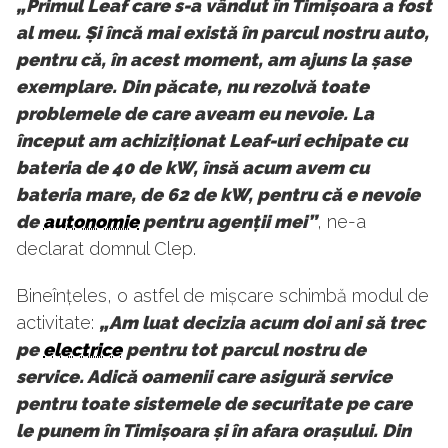
„Primul Leaf care s-a vândut în Timișoara a fost
al meu. Și încă mai există în parcul nostru auto,
pentru că, în acest moment, am ajuns la șase
exemplare. Din păcate, nu rezolvă toate
problemele de care aveam eu nevoie. La
început am achiziționat Leaf-uri echipate cu
bateria de 40 de kW, însă acum avem cu
bateria mare, de 62 de kW, pentru că e nevoie
de
autonomie
pentru agenții mei”
, ne-a
declarat domnul Clep.
Bineînțeles, o astfel de mișcare schimbă modul de
activitate:
„Am luat decizia acum doi ani să trec
pe
electrice
pentru tot parcul nostru de
service. Adică oamenii care asigură service
pentru toate sistemele de securitate pe care
le punem în Timișoara și în afara orașului. Din