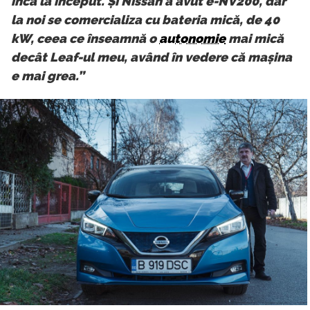
încă la început. Și Nissan a avut e-NV200, dar
la noi se comercializa cu bateria mică, de 40
kW, ceea ce înseamnă o
autonomie
mai mică
decât Leaf-ul meu, având în vedere că mașina
e mai grea.”