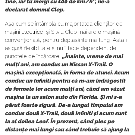
tine, iar tu mergi cu 100 de km/h”, ne-a
declarat domnul Clep.
Așa cum se întâmplă cu majoritatea clienților de
mașini
electrice
, și Silviu Clep mai are o mașină
convențională, pentru deplasările mai lungi. Asta îi
asigură flexibilitate și nu îl face dependent de
punctele de încărcare.
„Înainte, vreme de mai
mulți ani, am condus un Nissan X-Trail. O
mașină excepțională, în forma de atunci. Acum
conduc un Infiniti pentru că m-am îndrăgostit
de formele lor acum mulți ani, când am văzut
mașina la un salon auto din Florida. Și mi s-a
părut foarte sigură. De-a lungul timpului am
condus două X-Trail, două Infiniti și acum sunt
la al doilea Leaf. În prezent, când plec pe
distanțe mai lungi sau când trebuie să ajung la