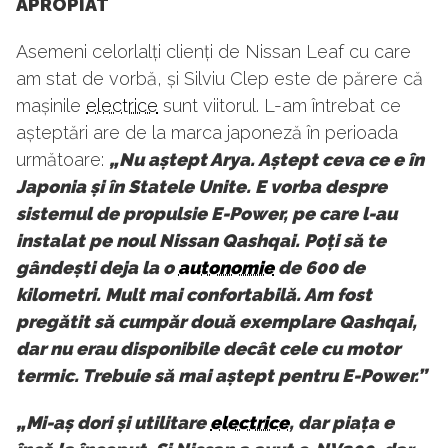
APROPIAT
Asemeni celorlalți clienți de Nissan Leaf cu care
am stat de vorbă, și Silviu Clep este de părere că
mașinile
electrice
sunt viitorul. L-am întrebat ce
așteptări are de la marca japoneză în perioada
următoare:
„Nu aștept Arya. Aștept ceva ce e în
Japonia și în Statele Unite. E vorba despre
sistemul de propulsie E-Power, pe care l-au
instalat pe noul Nissan Qashqai. Poți să te
gândești deja la o
autonomie
de 600 de
kilometri. Mult mai confortabilă. Am fost
pregătit să cumpăr două exemplare Qashqai,
dar nu erau disponibile decât cele cu motor
termic. Trebuie să mai aștept pentru E-Power.”
„Mi-aș dori și utilitare
electrice
, dar piața e