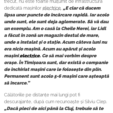
trecut, nu este foarte mulțumit de infrastructura
dedicată mașinilor
electrice
.
„E clar că ducem
lipsa unor puncte de încărcare rapidă. Iar acolo
unde sunt, ele sunt deja aglomerate. Să vă dau
un exemplu. Am o casă la Cheile Nerei, iar Lidl
a făcut în zonă un magazin destul de mare,
unde a instalat și o stație. Acum câteva luni nu
era nicio mașină. Acum au apărut și acolo
mașini
electrice
. Ce să mai vorbim despre
orașe. În Timișoara sunt, dar există o companie
de închiriat mașini care le folosește din plin.
Permanent sunt acolo 5-6 mașini care așteaptă
să încarce.”
Călătoriile pe distanțe mai lungi pot fi
descurajante, după cum recunoaște și Silviu Clep.
„Dacă pleci de aici până la Cluj, trebuie să te