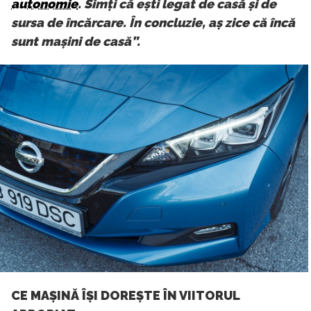
autonomie
. Simți că ești legat de casă și de
sursa de încărcare. În concluzie, aș zice că încă
sunt mașini de casă”.
CE MAȘINĂ ÎȘI DOREȘTE ÎN VIITORUL