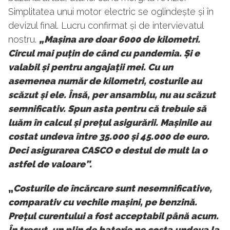
Simplitatea unui motor electric se oglindește și în
devizul final. Lucru confirmat și de intervievatul
nostru.
„Mașina are doar 6000 de kilometri.
Circul mai puțin de când cu pandemia. Și e
valabil și pentru angajații mei. Cu un
asemenea număr de kilometri, costurile au
scăzut și ele. Însă, per ansamblu, nu au scăzut
semnificativ. Spun asta pentru că trebuie să
luăm în calcul și prețul asigurării. Mașinile au
costat undeva între 35.000 și 45.000 de euro.
Deci asigurarea CASCO e destul de mult la o
astfel de valoare”.
„
Costurile de încărcare sunt nesemnificative,
comparativ cu vechile mașini, pe benzină.
Prețul curentului a fost acceptabil până acum.
În trecut, un plin de baterie ne costa undeva la