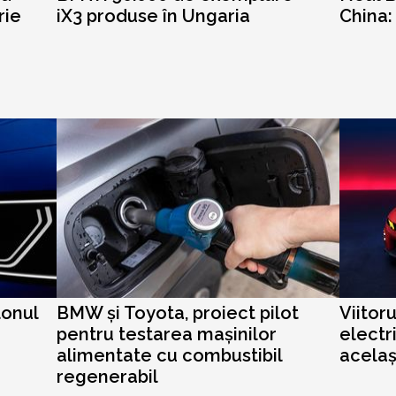
rie
iX3 produse în Ungaria
China:
lonul
BMW și Toyota, proiect pilot
Viitor
pentru testarea mașinilor
electr
alimentate cu combustibil
acela
regenerabil