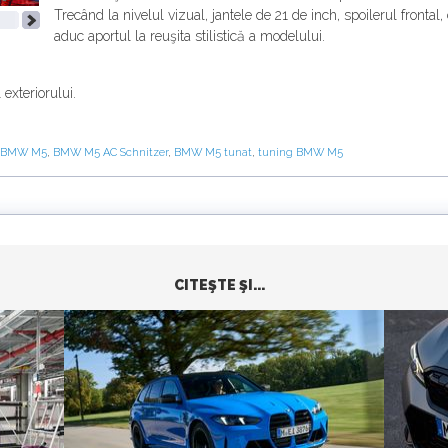
Trecând la nivelul vizual, jantele de 21 de inch, spoilerul frontal, 
aduc aportul la reuşita stilistică a modelului.
exteriorului.
BMW M5
,
BMW M5 AC Schnitzer
,
BMW M5 tunat
,
tuning BMW M5
CITEŞTE ŞI...