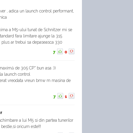
ver , adica un launch control performant,
onica
xima a M5-ului tunat de Schnitzer mi se
tandard fara limitare ajunge la 315
 plus ar trebui sa depaseasca 330
7
0
 maximă de 305 CP." bun asa :))
 la launch control
derat vreodata vreun bmw m masina de
7
1
ar
chimbare a lui M5 si din partea tunerilor
estie,si oricum este!!!