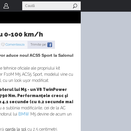
ru 0-100 km/h
Comenteaza
Trimite pe:
vor aduce noul ACS5 Sport la Salonul
tehnice oficiale ale propriului kit
er F10M M5 ACS5 Sport, modelul vine cu
, cu un look uşor modificat.
otorul lui M5 - un V8 TwinPower
şi 790 Nm. Performanţele cresc şi
n 4.1 secunde (cu 0.2 secunde mai
 a sublinia modificările, cei de la AC
motorul lui
BMW
M5 devine de acum un
ară
garda la sol
cu 2.5 centimetri.