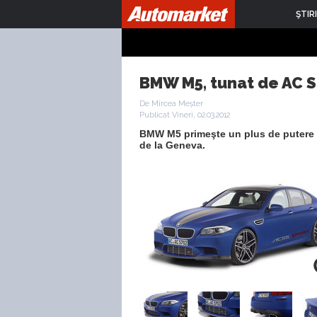
ŞTIRI
BMW M5, tunat de AC S
De Mircea Meșter
Publicat Vineri, 02.03.2012
BMW M5 primeşte un plus de putere ş
de la Geneva.