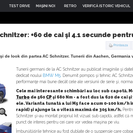
TEST DRIVE
MAŞINI NOI
RETRO
VERIFICĂ ISTORIC VEHICUL
chnitzer: +60 de cai şi 4.1 secunde pent
Printeaza
i de look din partea AC Schnitzer. Tunerii din Aachen, Germania 
Tunerii germani de la AC Schnitzer au publicat imaginile şi datele 
dedicat noului
BMW M5
. Denumit pompos şi tehnic AC Schnitz
performanţe mai bune decât cele ale versiunii de serie şi, normal
Cele mai interesante schimbări au loc sub capotă. M
Turbo
de 560
CP
şi 680 Nm - a fost dus la 620 de cai 
ele. Varianta tunată a lui M5 face acum 0-100 km/h î
rapid) şi ajunge la o viteză maximă de 305 km/h.
Pentru
Schnitzer şi-au montat propriul kit vizual sub capotă, astfel că 
punct de interes pentru cei care vor vedea maşina pe viu.
Îmbunătăţirile tehnice au fost dublate de o suspensie care cobo