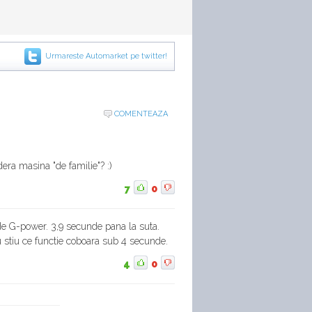
Urmareste Automarket pe twitter!
COMENTEAZA
dera masina "de familie"? :)
7
0
de G-power. 3,9 secunde pana la suta.
 stiu ce functie coboara sub 4 secunde.
4
0