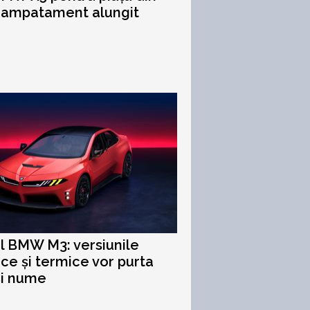
 ampatament alungit
ul BMW M3: versiunile
ice și termice vor purta
și nume