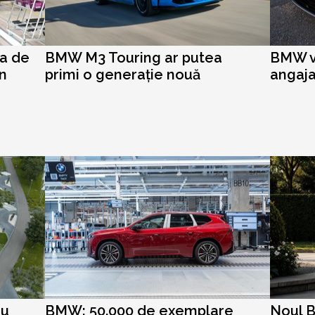
a de
BMW M3 Touring ar putea
BMW v
in
primi o generație nouă
angaja
cu
BMW: 50.000 de exemplare
Noul B