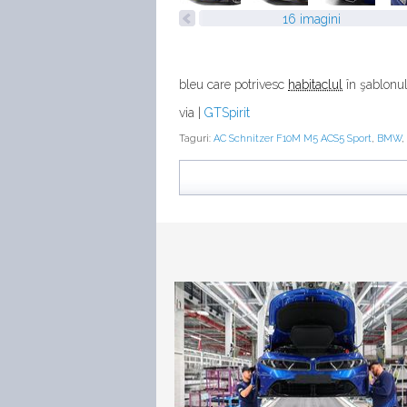
16 imagini
bleu care potrivesc
habitaclul
în şablonul 
via |
GTSpirit
Taguri:
AC Schnitzer F10M M5 ACS5 Sport
,
BMW
,