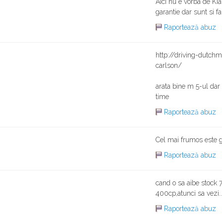
Aici nu e vorba de Ki
garantie dar sunt si 
Raportează abuz
http://driving-dutc
carlson/
arata bine m 5-ul dar
time
Raportează abuz
Cel mai frumos este 
Raportează abuz
cand o sa aibe stock 
400cp,atunci sa vezi..
Raportează abuz