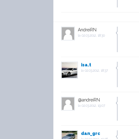
AndreiRN
la
02.03.2012, 18:30
isa.t
la
02.03.2012, 18:37
@andreiRN
la
02.03.2012, 19:07
dan_grc