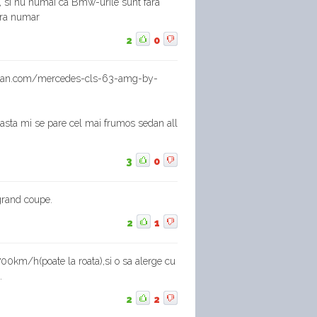
a, si nu numai ca Bmw-urile sunt fara
fara numar
2
0
hman.com/mercedes-cls-63-amg-by-
 asta mi se pare cel mai frumos sedan all
3
0
grand coupe.
2
1
700km/h(poate la roata),si o sa alerge cu
.
2
2