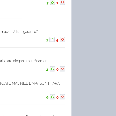
7
1
 macar 12 luni garantie?
1
4
urbo are eleganta si rafinament
2
0
 TOATE MASINILE BMW SUNT FARA
9
0