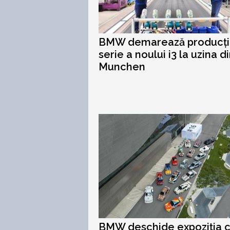
BMW demarează producți
serie a noului i3 la uzina d
Munchen
BMW deschide expoziția 