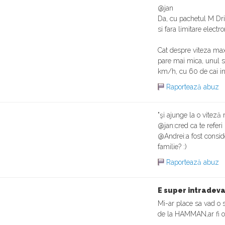
@jan
Da, cu pachetul M Dri
si fara limitare electr
Cat despre viteza ma
pare mai mica, unul s
km/h, cu 60 de cai in
Raportează abuz
"şi ajunge la o viteză
@jan:cred ca te referi
@Andrei:a fost consi
familie? :)
Raportează abuz
E super intradev
Mi-ar place sa vad o s
de la HAMMAN,ar fi o b