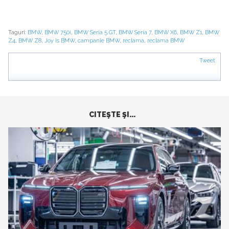
Taguri:
BMW
,
BMW 750i
,
BMW Seria 5 GT
,
BMW Seria 7
,
BMW X6
,
BMW Z1
,
BMW
Z4
,
BMW Z8
,
Joy is BMW
,
campanie BMW
,
reclama
,
reclama BMW
Tweet
CITEŞTE ŞI...