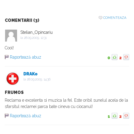
COMENTEAZA
COMENTARII (3)
Stelian_Opincariu
la
28.09.2009, 12:31
Cool!
Raportează abuz
0
2
DRAKo
la
28.09.2009, 14:36
FRUMOS
Reclama e excelenta si muzica la fel. Este oribil sunelul acela de la
sfarsitul reclamei parca bate cineva cu ciocanul!
Raportează abuz
1
2