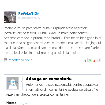
ReVoLuTiOn
la
28.09.2009, 16:35
Reclama mi se pare foarte buna. Surprinde toate aspectele
(pozivite) ale posesorului unui BMW. In mare parte oameni
pasionati care vor in primul rand brandul. Este foarte bine gandita si
ma bucur ca se gandesc si la cei cu modele mai vechi ... iar jingleul
ala de la sfarsit nu este de acum, este de mult si mi se pare foarte
tare, este al 2-lea in topul meu dupa cel de la Intel.
Raportează abuz
1
2
Adauga un comentariu
Modifica
Automarket nu este responsabil pentru acuratetea
avatar
informatiilor din comentariile postate de cititori. Ne
rezervam dreptul de a selecta comentariile.
Nume
Login