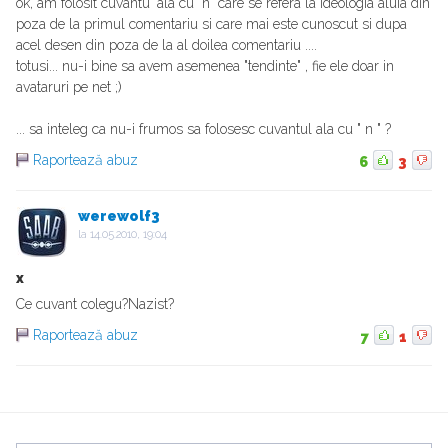
ok, am folosit cuvantu' ala cu "n" care se refera la ideologia aluia din
poza de la primul comentariu si care mai este cunoscut si dupa
acel desen din poza de la al doilea comentariu ....
totusi... nu-i bine sa avem asemenea "tendinte" , fie ele doar in
avataruri pe net ;)
... sa inteleg ca nu-i frumos sa folosesc cuvantul ala cu " n " ?
Raportează abuz
6
3
werewolf3
la
14.05.2010, 19:04
x
Ce cuvant colegu?Nazist?
Raportează abuz
7
1