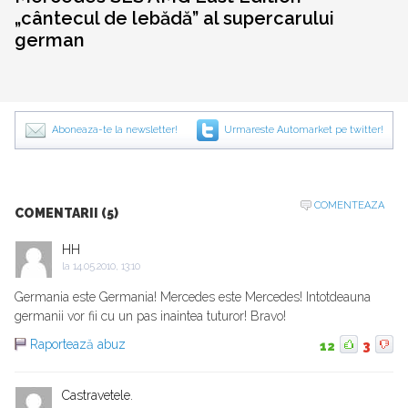
„cântecul de lebădă” al supercarului
german
Aboneaza-te la newsletter!
Urmareste Automarket pe twitter!
COMENTEAZA
COMENTARII (5)
HH
la
14.05.2010, 13:10
Germania este Germania! Mercedes este Mercedes! Intotdeauna
germanii vor fii cu un pas inaintea tuturor! Bravo!
Raportează abuz
12
3
Castravetele.