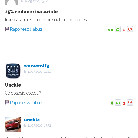
la
14.05.2010, 13:40
25% reduceri salariale
frumoasa masina dar prea ieftina pr ce ofera!
Raportează abuz
10
4
werewolf3
la
14.05.2010, 14:24
Unckle
Ce obsesie colegu?
Raportează abuz
8
2
unckle
la
14.05.2010, 15:51