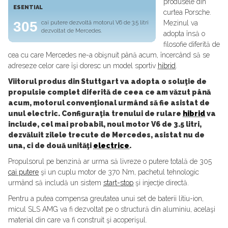
produsele din
ESENTIAL
curtea Porsche.
305
Mezinul va
cai putere dezvoltă motorul V6 de 3.5 litri
dezvoltat de Mercedes.
adopta însă o
filosofie diferită de
cea cu care Mercedes ne-a obişnuit până acum, încercând să se
adreseze celor care îşi doresc un model sportiv
hibrid
.
Viitorul produs din Stuttgart va adopta o soluţie de
propulsie complet diferită de ceea ce am văzut până
acum, motorul convenţional urmând să fie asistat de
unul electric. Configuraţia trenului de rulare
hibrid
va
include, cel mai probabil, noul motor V6 de 3.5 litri,
dezvăluit zilele trecute de Mercedes, asistat nu de
una, ci de două unităţi
electrice
.
Propulsorul pe benzină ar urma să livreze o putere totală de 305
cai putere
şi un cuplu motor de 370 Nm, pachetul tehnologic
urmând să includă un sistem
start-stop
şi injecţie directă.
Pentru a putea compensa greutatea unui set de baterii litiu-ion,
micul SLS AMG va fi dezvoltat pe o structură din aluminiu, acelaşi
material din care va fi construit şi acoperişul.