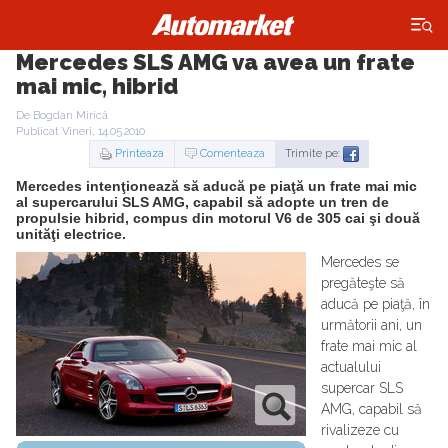
×
Mercedes SLS AMG va avea un frate
mai mic, hibrid
De Bogdan Mirică
Publicat Vineri, 14.05.2010
Printeaza
Comenteaza
Trimite pe:
Mercedes intenţionează să aducă pe piaţă un frate mai mic
al supercarului SLS AMG, capabil să adopte un tren de
propulsie hibrid, compus din motorul V6 de 305 cai şi două
unităţi electrice.
Mercedes se
pregăteşte să
aducă pe piaţă, în
următorii ani, un
frate mai mic al
actualului
supercar SLS
AMG, capabil să
rivalizeze cu