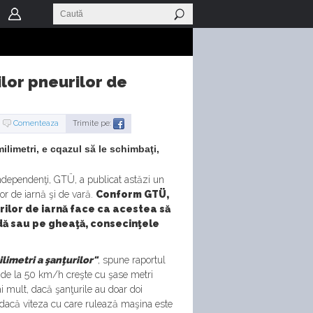
ilor pneurilor de
Comenteaza
Trimite pe:
limetri, e cqazul să le schimbaţi,
ndependenţi, GTÜ, a publicat astăzi un
or de iarnă şi de vară.
Conform GTÜ,
rilor de iarnă face ca acestea să
udă sau pe gheaţă, consecinţele
limetri a şanţurilor"
, spune raportul
ă de la 50 km/h creşte cu şase metri
i mult, dacă şanţurile au doar doi
r dacă viteza cu care rulează maşina este