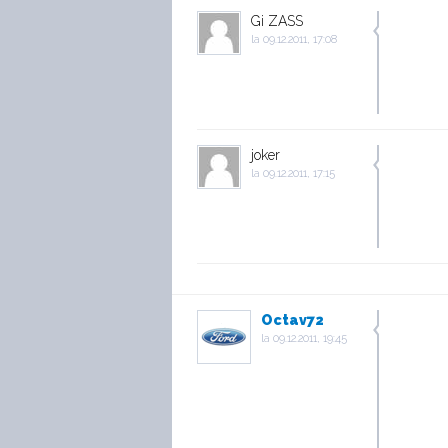
Gi ZASS
la
09.12.2011, 17:08
joker
la
09.12.2011, 17:15
Octav72
la
09.12.2011, 19:45