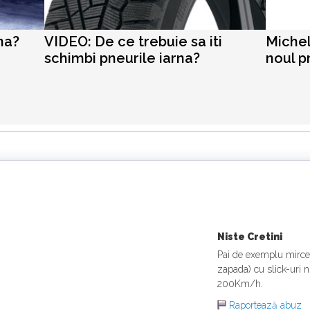
na?
VIDEO: De ce trebuie sa iti
Michel
schimbi pneurile iarna?
noul p
Niste Cretini
Pai de exemplu mirce
zapada) cu slick-uri 
200Km/h.
Raportează abuz