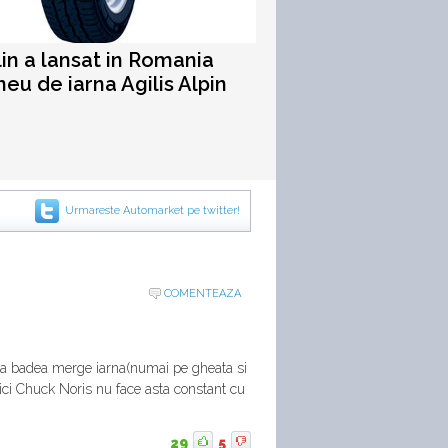
in a lansat in Romania
neu de iarna Agilis Alpin
Urmareste Automarket pe twitter!
COMENTEAZA
a badea merge iarna(numai pe gheata si
nici Chuck Noris nu face asta constant cu
29
5