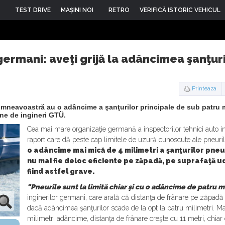
TEST DRIVE
MAŞINI NOI
RETRO
VERIFICĂ ISTORIC VEHICUL
 germani: aveţi grijă la adâncimea şanţur
Printeaza
umneavoastră au o adâncime a şanţurilor principale de sub patru mi
ane de ingineri GTÜ.
Cea mai mare organizaţie germană a inspectorilor tehnici auto i
raport care dă peste cap limitele de uzură cunoscute ale pneuril
o adâncime mai mică de 4 milimetri a şanţurilor pneu
nu mai fie deloc eficiente pe zăpadă, pe suprafaţă 
fiind astfel grave.
"Pneurile sunt la limită chiar şi cu o adâncime de patru mi
inginerilor germani, care arată că distanţa de frânare pe zăpad
dacă adâncimea şanţurilor scade de la opt la patru milimetri. Ma
milimetri adâncime, distanţa de frânare creşte cu 11 metri, chia