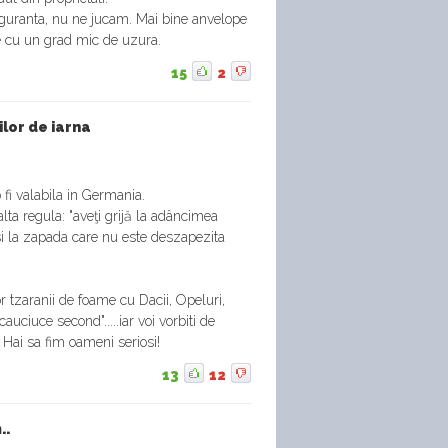
guranta, nu ne jucam. Mai bine anvelope
e cu un grad mic de uzura.
15
2
lor de iarna
fi valabila in Germania.
lta regula: "aveţi grijă la adâncimea
si la zapada care nu este deszapezita
 tzaranii de foame cu Dacii, Opeluri,
uciuce second".....iar voi vorbiti de
 Hai sa fim oameni seriosi!
13
12
..