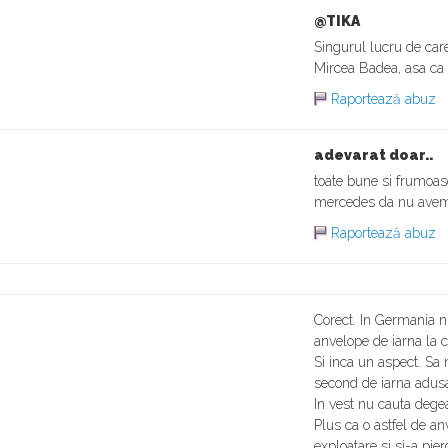
@TIKA
Singurul lucru de ca
Mircea Badea, asa ca n
Raportează abuz
adevarat doar..
toate bune si frumoa
mercedes da nu avem 
Raportează abuz
Corect. In Germania n
anvelope de iarna la c
Si inca un aspect. Sa
second de iarna adusa
In vest nu cauta dege
Plus ca o astfel de an
exploatare si si-a pier