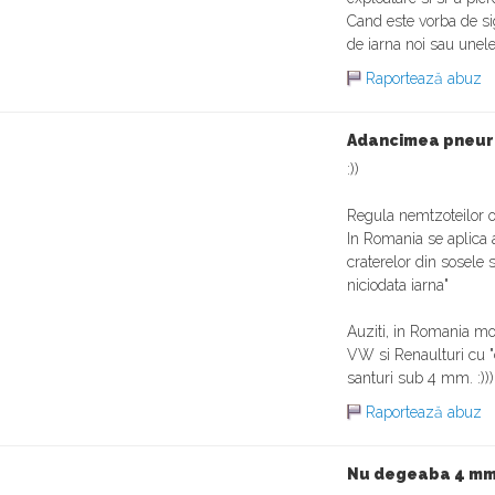
Cand este vorba de si
de iarna noi sau unel
Raportează abuz
Adancimea pneuri
:))
Regula nemtzoteilor o 
In Romania se aplica a
craterelor din sosele 
niciodata iarna"
Auziti, in Romania mor
VW si Renaulturi cu "ca
santuri sub 4 mm. :)))
Raportează abuz
Nu degeaba 4 mm