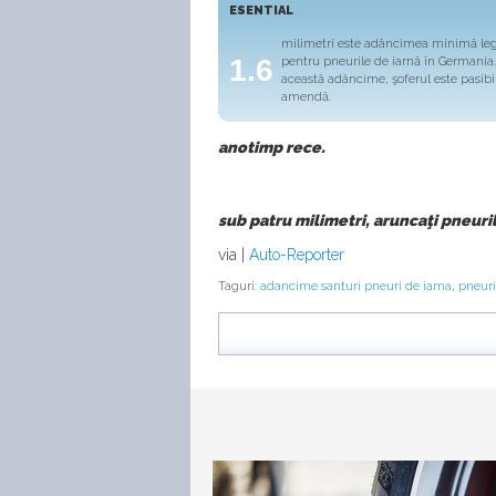
ESENTIAL
milimetri este adâncimea minimă le
1.6
pentru pneurile de iarnă în Germania
această adâncime, şoferul este pasibi
amendă.
anotimp rece.
sub patru milimetri, aruncaţi pneurile
via |
Auto-Reporter
Taguri:
adancime santuri pneuri de iarna
,
pneuri