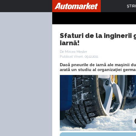
ŞTIRI
Sfaturi de la inginerii
iarnă!
De Mircea Meșter
Publicat Vineri, 09.12.2011
Dacă pneurile de iarnă ale maşinii d
arată un studiu al organizaţiei germ