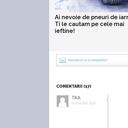
Ai nevoie de pneuri de iar
Ti le cautam pe cele mai
ieftine!
Aboneaza-te la newsletter!
COMENTARII (17)
TIKA
la
09.12.2011, 15:22