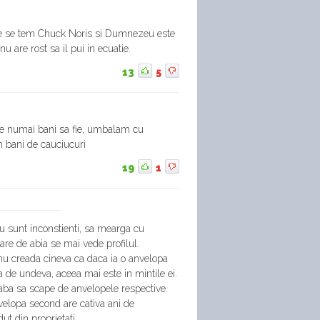
re se tem Chuck Noris si Dumnezeu este
u are rost sa il pui in ecuatie.
13
5
se numai bani sa fie, umbalam cu
bani de cauciucuri
19
1
u sunt inconstienti, sa mearga cu
are de abia se mai vede profilul.
 nu creada cineva ca daca ia o anvelopa
 de undeva, aceea mai este in mintile ei.
aba sa scape de anvelopele respective.
velopa second are cativa ani de
dut din proprietati.