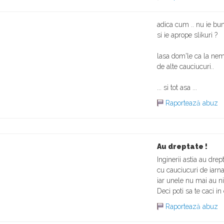
adica cum .. nu ie bu
si ie aprope slikuri ?
lasa dom'le ca la nemt
de alte cauciucuri..
... si tot asa ...
Raportează abuz
Au dreptate !
Inginerii astia au drep
cu cauciucuri de iarna
iar unele nu mai au ni
Deci poti sa te caci in e
Raportează abuz