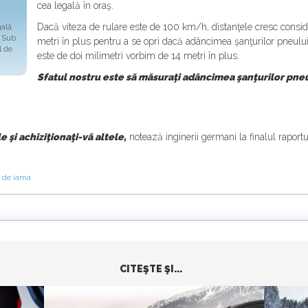
cea legală în oraş.
Dacă viteza de rulare este de 100 km/h, distanţele cresc consid
gală
. Sub
metri în plus pentru a se opri dacă adâncimea şanţurilor pneulu
l de
este de doi milimetri vorbim de 14 metri în plus.
Sfatul nostru este să măsuraţi adâncimea şanţurilor pneur
 şi achiziţionaţi-vă altele,
notează inginerii germani la finalul raportu
 de iarna
CITEŞTE ŞI...