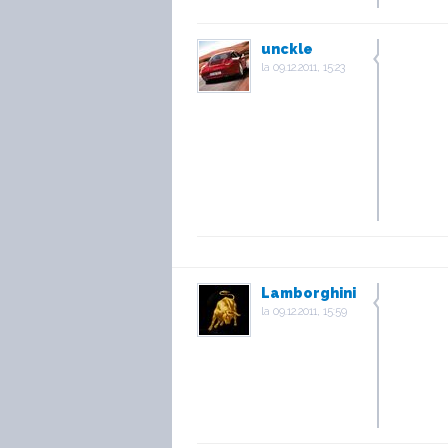
unckle
la
09.12.2011, 15:23
Lamborghini
la
09.12.2011, 15:59