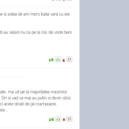
ne si astea de am mers toata vara cu ele
i au salarii nu ca pe la noi, de unde bani
16
4
tate...ma uit pe la majoritatea masinilor
 SH si vad ca mai au putin si devin slick,
ci acele striati de pe crampoane.
le...
26
0