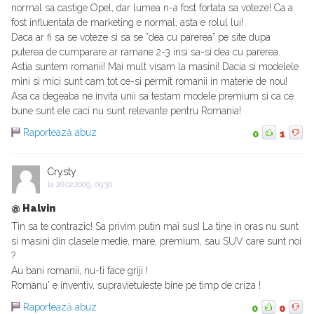
normal sa castige Opel, dar lumea n-a fost fortata sa voteze! Ca a
fost influentata de marketing e normal, asta e rolul lui!
Daca ar fi sa se voteze si sa se ”dea cu parerea” pe site dupa
puterea de cumparare ar ramane 2-3 insi sa-si dea cu parerea.
Astia suntem romanii! Mai mult visam la masini! Dacia si modelele
mini si mici sunt cam tot ce-si permit romanii in materie de nou!
Asa ca degeaba ne invita unii sa testam modele premium si ca ce
bune sunt ele caci nu sunt relevante pentru Romania!
Raportează abuz
0
1
Crysty
la
28.02.2009, 09:30
@ Halvin
Tin sa te contrazic! Sa privim putin mai sus! La tine in oras nu sunt
si masini din clasele:medie, mare, premium, sau SUV care sunt noi
?
Au bani romanii, nu-ti face griji !
Romanu' e inventiv, supravietuieste bine pe timp de criza !
Raportează abuz
0
0