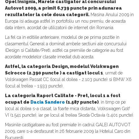
Opel Insignia, Marele castigator al concursului
Autovot 2009, a primit 6.739 puncte prin adunarea
rezultatelor la cele doua categorii.
Masina Anului 2009 in
Europa isi adauga astfel in portofoliu un nou premiu, de aceasta
data intern, acordat de utilizatorii de internet din Romania.
La fel ca in editiile anterioare, modelul de pe prima pozitie in
clasamentul General a dominat ambele sectiuni ale concursului
(Design si Calitate/Pret), astfel ca premiile de categorie au fost
acordate modelelor clasate imediat dub acesta.
Astfel, la categoria Design, modelul Volskwagen
Scirocco (2.390 puncte ) a castigat locul 1
, urmat de
Volskwagen Passat CC (locul al doilea - 2.103 puncte) si BMW X6
(locul al treilea - 1.933 puncte).
La categoria Raport Calitate - Pret, locul 1 a fost
ocupat de
Dacia Sandero
(1.587 puncte)
, in timp ce pe
locul al doilea s-a clasat, la foarte mica distanta, Volkswagen Golf
VI (1.541 puncte), iar pe locul al treilea Skoda Octavia (1.401 puncte).
Masinile castigatoare au fost premiate în cadrul GALEI AUTOVOT
2009, care s-a desfasurat în 26 februarie 2009 la Hotelul Caro din
Bucuresti.