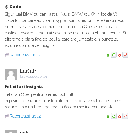
@ Dude
Sigur luai BMV cu banii astia ! Nu si BMW (cu W in loc de V) !
Daca toti cei care au votat Insignia (sunt si eu printre ei) erau nebuni
nu mai scriam acest comentariu, insa daca Opel este cel care a
castigat inseamna ca tu ai ceva impotriva lui ca a obtinut locul 1. Si
diferenta e clara fata de locul 2 care are jumatate din punctele,
voturile obtinute de Insignia.
Raportează abuz
0
0
LauCalin
la
27.02.2009, 09:01
felicitari Insignia
Felicitari Opel pentru premiul obtinut!
In prvinta pretului, mai asteptati un an si o sa vedeti ca o sa se mai
reduca. Este un lucru general la fiecare masina nou aparuta.
Raportează abuz
0
0
motor