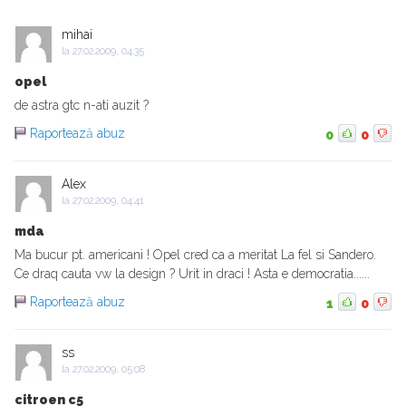
mihai
la
27.02.2009, 04:35
opel
de astra gtc n-ati auzit ?
Raportează abuz
0
0
Alex
la
27.02.2009, 04:41
mda
Ma bucur pt. americani ! Opel cred ca a meritat La fel si Sandero.
Ce draq cauta vw la design ? Urit in draci ! Asta e democratia......
Raportează abuz
1
0
ss
la
27.02.2009, 05:08
citroen c5