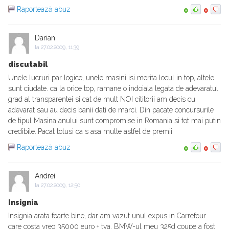
Raportează abuz
0
0
Darian
la
27.02.2009, 11:39
discutabil
Unele lucruri par logice, unele masini isi merita locul in top, altele
sunt ciudate. ca la orice top, ramane o indoiala legata de adevaratul
grad al transparentei si cat de mult NOI cititorii am decis cu
adevarat sau au decis banii dati de marci. Din pacate concursurile
de tipul Masina anului sunt compromise in Romania si tot mai putin
credibile..Pacat totusi ca s asa multe astfel de premii
Raportează abuz
0
0
Andrei
la
27.02.2009, 12:50
Insignia
Insignia arata foarte bine, dar am vazut unul expus in Carrefour
care costa vreo 35000 euro + tva. BMW-ul meu 325d coupe a fost