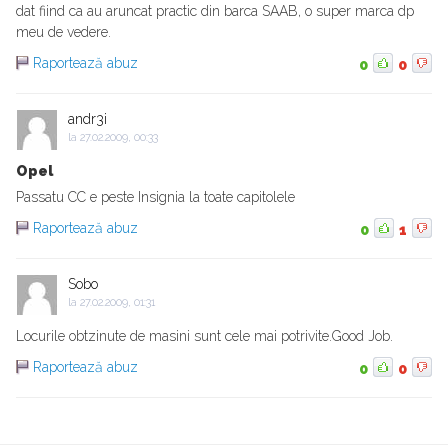
dat fiind ca au aruncat practic din barca SAAB, o super marca dp
meu de vedere.
Raportează abuz
0
0
andr3i
la
27.02.2009, 00:33
Opel
Passatu CC e peste Insignia la toate capitolele
Raportează abuz
0
1
Sobo
la
27.02.2009, 01:31
Locurile obtzinute de masini sunt cele mai potrivite.Good Job.
Raportează abuz
0
0