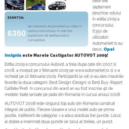
celor trei
saptamani
deschise votului
ESENTIAL
in editia 2009 a
concursului,
de utilizatori Automarket au votat in
6350
6350 de
cadrul concursului in cele trei
saptamani de desfasurare a
utilizatori
competitiei.
Automarket.ro au
decis:
Opel
Insignia
este Marele Castigator AUTOVOT 2009!
Editia 2009 a concursului Autovot, a treia dupa cele din 2007 si
2008, a inceput pe 2 februarie 2009 pe www.automarket.ro si s-a
incheiat pe 22 februarie 2009. Participantii la vot si-au ales masinile
favorite la doua categorii: Best Design (Design) si Best Buy (Raport
Calitate/Pret). In concursul din acest an au fost inscrise 42 de
modele, toate lansate pe piata din Romania in cursul anului 2008.
AUTOVOT 2008 este singurul top auto din Romania construit
integral de public. Fiecare clasare a unui model auto pe prima
pozitie, indiferent de categorie, i-a adus acestuia trei puncte. Locul
al doilea a insemnat doua puncte iar locul al treilea, un punct.