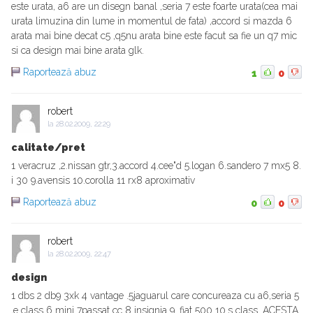
este urata, a6 are un disegn banal ,seria 7 este foarte urata(cea mai
urata limuzina din lume in momentul de fata) ,accord si mazda 6
arata mai bine decat c5 ,q5nu arata bine este facut sa fie un q7 mic
si ca design mai bine arata glk.
Raportează abuz
1
0
robert
la
28.02.2009, 22:29
calitate/pret
1 veracruz ,2.nissan gtr,3.accord 4.cee"d 5.logan 6.sandero 7 mx5 8.
i 30 9.avensis 10.corolla 11 rx8 aproximativ
Raportează abuz
0
0
robert
la
28.02.2009, 22:47
design
1 dbs 2 db9 3xk 4 vantage .5jaguarul care concureaza cu a6,seria 5
,e class 6 mini 7passat cc 8 insignia 9. fiat 500 10.s class. ACESTA