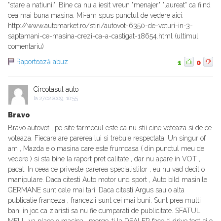
"stare a natiunii". Bine ca nu a iesit vreun "menajer" "laureat" ca fiind
cea mai buna masina. Mi-am spus punctul de vedere aici:
http://www.automarket.ro/stiri/autovot-6350-de-voturi-in-3-
saptamani-ce-masina-crezi-ca-a-castigat-18654.html (ultimul
comentariu)
Raportează abuz
1
0
Circotasul auto
la
27.02.2009, 10:55
Bravo
Bravo autovot , pe site farmecul este ca nu stii cine voteaza si de ce
voteaza. Fiecare are parerea lui si trebuie respectata. Un singur of
am , Mazda e o masina care este frumoasa ( din punctul meu de
vedere ) si sta bine la raport pret calitate , dar nu apare in VOT ,
pacat. In ceea ce priveste parerea specialistilor , eu nu vad decit o
manipulare. Daca citesti Auto motor und sport , Auto bild masinile
GERMANE sunt cele mai tari. Daca citesti Argus sau o alta
publicatie franceza , francezii sunt cei mai buni. Sunt prea multi
bani in joc ca ziaristi sa nu fie cumparati de publicitate. SFATUL