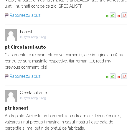
MEU , va place o masina , merge-ti la DEALER face-ti drive test si o
luati , nu tineti cont de ce zic "SPECIALISTI"
Raportează abuz
0
0
honest
la
27.02.2009, 11:05
pt Circotasul auto
Clasamentul e relevant ptr ce vor oamenii (si ce imagine au ei) nu
pentru ce sunt masinile respective. (iar romanii....); read my
previous comment, pls!
Raportează abuz
0
0
Circotasul auto
la
27.02.2009, 11:09
ptr honest
Ai dreptate. Aici este un barometru ptr dream car. Din nefericire ,
valoarea unui produs ( masina in cazul nostru ) este data de
perceptie si mai putin de pretul de fabricatie.