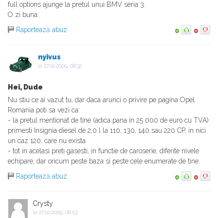
full options ajunge la pretul unui BMV seria 3.
O zi buna.
Raportează abuz
0
0
nyivus
la
27.02.2009, 08:32
Hei, Dude
Nu stiu ce ai vazut tu, dar daca arunci o privire pe pagina Opel
Romania poti sa vezi ca:
- la pretul mentionat de tine (adica pana in 25 000 de euro cu TVA)
primesti Insignia diesel de 2,0 l la 110, 130, 140 sau 220 CP, in nici
un caz 120, care nu exista
- tot in acelasi preti gasesti, in functie de caroserie, diferite nivele
echipare, dar oricum peste baza si peste cele enumerate de tine.
Raportează abuz
0
0
Crysty
la
27.02.2009, 08:53