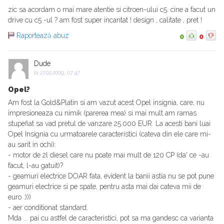
zic sa acordam o mai mare atentie si citroen-ului c5. cine a facut un
drive cu c5 -ul ? am fost super incantat ! design , calitate , pret !
Raportează abuz
0
0
Dude
la
27.02.2009, 07:47
Opel?
Am fost la Gold&Platin si am vazut acest Opel insignia, care, nu
impresioneaza cu nimik (parerea mea) si mai mult am ramas
stupefiat sa vad pretul de vanzare 25.000 EUR. La acesti bani luai
Opel Insignia cu urmatoarele caracteristici (cateva din ele care mi-
au sarit in ochi):
- motor de 2l diesel care nu poate mai mult de 120 CP (da' ce -au
facut, l-au gatuit)?
- geamuri electrice DOAR fata, evident la banii astia nu se pot pune
geamuri electrice si pe spate, pentru asta mai dai cateva mii de
euro :)))
- aer conditionat standard.
Mda ... pai cu astfel de caracteristici, pot sa ma gandesc ca varianta