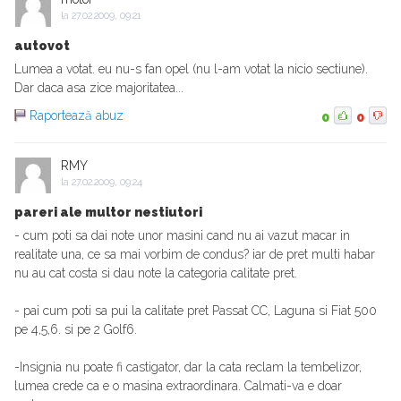
la
27.02.2009, 09:21
autovot
Lumea a votat. eu nu-s fan opel (nu l-am votat la nicio sectiune).
Dar daca asa zice majoritatea...
Raportează abuz
0
0
RMY
la
27.02.2009, 09:24
pareri ale multor nestiutori
- cum poti sa dai note unor masini cand nu ai vazut macar in
realitate una, ce sa mai vorbim de condus? iar de pret multi habar
nu au cat costa si dau note la categoria calitate pret.
- pai cum poti sa pui la calitate pret Passat CC, Laguna si Fiat 500
pe 4,5,6. si pe 2 Golf6.
-Insignia nu poate fi castigator, dar la cata reclam la tembelizor,
lumea crede ca e o masina extraordinara. Calmati-va e doar