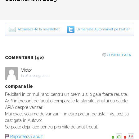
Aboneaza-te la newsletter!
Urmareste Automarket pe twitter!
COMENTEAZA
COMENTARII (42)
Victor
la
26.02.2009, 21:12
comparatie
Felicitari in primul rand pentru un premiu si o gala foarte reusite.
Ar fi interesant de facut o comparatie la sfarsitul anului cu datele
APIA despre vanzari.
Mai exact volume de vanzari - in euro preturi de lista - vs. pozitia
castigata in Autovot.
Se poate deja face pentru premiile de anul trecut.
Raportează abuz
0
0