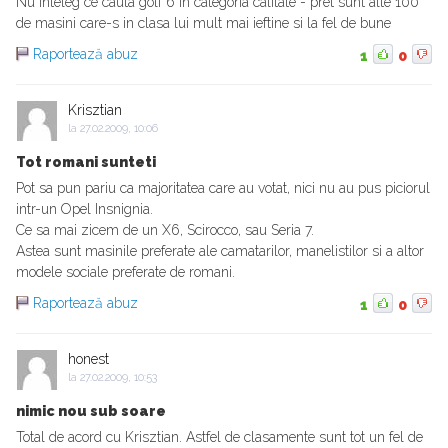
Nu inteleg ce cauta golf 6 in categoria calitate - pret sunt alte 100
de masini care-s in clasa lui mult mai ieftine si la fel de bune
Raportează abuz
1
0
Krisztian
la
27.02.2009, 10:06
Tot romani sunteti
Pot sa pun pariu ca majoritatea care au votat, nici nu au pus piciorul
intr-un Opel Insnignia.
Ce sa mai zicem de un X6, Scirocco, sau Seria 7.
Astea sunt masinile preferate ale camatarilor, manelistilor si a altor
modele sociale preferate de romani.
Raportează abuz
1
0
honest
la
27.02.2009, 10:53
nimic nou sub soare
Total de acord cu Krisztian. Astfel de clasamente sunt tot un fel de