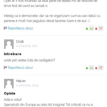
Opel ar fi fost incantati sa aiba parte de atatea mii de sesiune de
drive test de cand au lansat-o.
Inteleg ca e democratie, dar sa ne organizam cumva caci datul cu
parerea e mult mai pagubos decat tacerea (care e de aur...).
Raportează abuz
0
0
Cristi
la
27.02.2009, 16:22
intrebare
unde pot vedea lista de castigatori?
Raportează abuz
0
0
Halvin
la
28.02.2009, 08:45
Opinie
Asta e votul!
Specialistii din Europa au ales tot Insignia! Tot criticati ca nu e