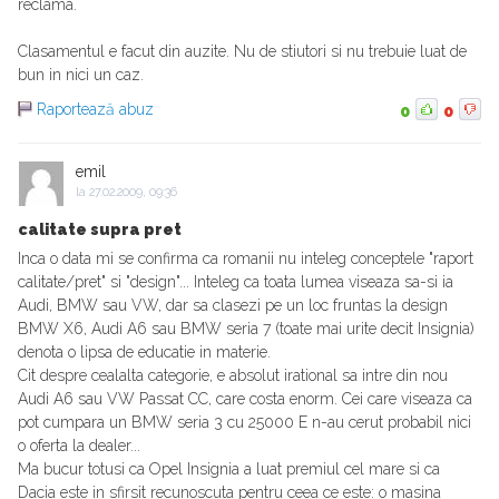
reclama.
Clasamentul e facut din auzite. Nu de stiutori si nu trebuie luat de
bun in nici un caz.
Raportează abuz
0
0
emil
la
27.02.2009, 09:36
calitate supra pret
Inca o data mi se confirma ca romanii nu inteleg conceptele "raport
calitate/pret" si "design"... Inteleg ca toata lumea viseaza sa-si ia
Audi, BMW sau VW, dar sa clasezi pe un loc fruntas la design
BMW X6, Audi A6 sau BMW seria 7 (toate mai urite decit Insignia)
denota o lipsa de educatie in materie.
Cit despre cealalta categorie, e absolut irational sa intre din nou
Audi A6 sau VW Passat CC, care costa enorm. Cei care viseaza ca
pot cumpara un BMW seria 3 cu 25000 E n-au cerut probabil nici
o oferta la dealer...
Ma bucur totusi ca Opel Insignia a luat premiul cel mare si ca
Dacia este in sfirsit recunoscuta pentru ceea ce este: o masina