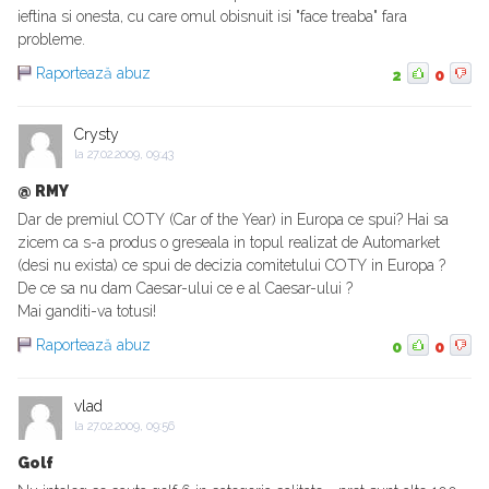
ieftina si onesta, cu care omul obisnuit isi "face treaba" fara
probleme.
Raportează abuz
2
0
Crysty
la
27.02.2009, 09:43
@ RMY
Dar de premiul COTY (Car of the Year) in Europa ce spui? Hai sa
zicem ca s-a produs o greseala in topul realizat de Automarket
(desi nu exista) ce spui de decizia comitetului COTY in Europa ?
De ce sa nu dam Caesar-ului ce e al Caesar-ului ?
Mai ganditi-va totusi!
Raportează abuz
0
0
vlad
la
27.02.2009, 09:56
Golf