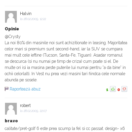
Halvin
la
28.02.2009, 12:22
Opinie
@Crysty
La noi 80% din masinile noi sunt achizitionate in leasing. Majoritatea
celor mari si premium sunt second-hand, iar la SUV se cumpara
mai mult cele ieftine (Tucson, Santa-Fe, Tiguan). Asadar romanul
se descurca (si nu numai pe timp de criza) cum poate si el. De
multe ori isi ia masina peste puterile lui numai pentru ”a da bine” in
ochii celorlalti. In Vest nu prea vezi masini tari fiindca cele normale
abunda pe sosele.
Raportează abuz
1
0
robert
la
28.02.2009, 22:07
bravo
calitate/pret-golf 6 este prea scump la fel si cc passat. design- x6