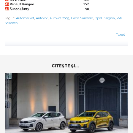
Taguri:
Automarket
,
Autovot
,
Autovot 2009
,
Dacia Sandero
,
Opel Insignia
,
VW
Scirocco
Tweet
CITEŞTE ŞI...