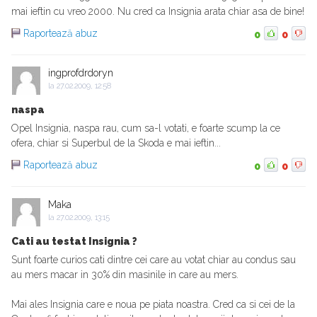
mai ieftin cu vreo 2000. Nu cred ca Insignia arata chiar asa de bine!
Raportează abuz
0
0
ingprofdrdoryn
la
27.02.2009, 12:58
naspa
Opel Insignia, naspa rau, cum sa-l votati, e foarte scump la ce
ofera, chiar si Superbul de la Skoda e mai ieftin...
Raportează abuz
0
0
Maka
la
27.02.2009, 13:15
Cati au testat Insignia ?
Sunt foarte curios cati dintre cei care au votat chiar au condus sau
au mers macar in 30% din masinile in care au mers.
Mai ales Insignia care e noua pe piata noastra. Cred ca si cei de la