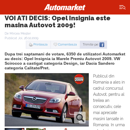
×
VOI ATI DECIS: Opel Insignia este
masina Autovot 2009!
De Mircea Meșter
Publicat Joi, 26.02.2009
Printeaza
Comenteaza
Trimite pe:
Dupa trei saptamani de votare, 6350 de utilizatori Automarket
au decis: Opel Insignia ia Marele Premiu Autovot 2009. VW
Scirocco a castigat categoria Design, iar Dacia Sandero
categoria Calitate/Pret.
Publicul din
Romania a ales in
cadrul concursul
Autovot, pentru al
treilea an
consecutiv, cele
mai apreciate
masini lansate in
Romania. In urma