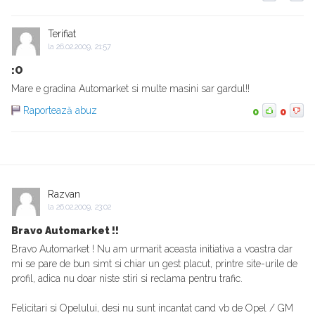
Terifiat
la
26.02.2009, 21:57
:O
Mare e gradina Automarket si multe masini sar gardul!!
Raportează abuz
0
0
Razvan
la
26.02.2009, 23:02
Bravo Automarket !!
Bravo Automarket ! Nu am urmarit aceasta initiativa a voastra dar
mi se pare de bun simt si chiar un gest placut, printre site-urile de
profil, adica nu doar niste stiri si reclama pentru trafic.
Felicitari si Opelului, desi nu sunt incantat cand vb de Opel / GM