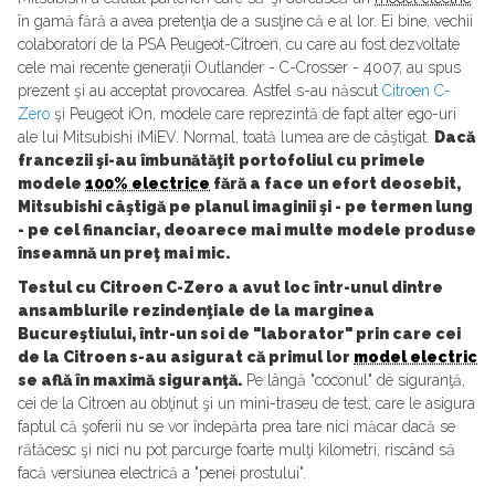
în gamă fără a avea pretenţia de a susţine că e al lor. Ei bine, vechii
colaboratori de la PSA Peugeot-Citroen, cu care au fost dezvoltate
cele mai recente generaţii Outlander - C-Crosser - 4007, au spus
prezent şi au acceptat provocarea. Astfel s-au născut
Citroen C-
Zero
şi Peugeot iOn, modele care reprezintă de fapt alter ego-uri
ale lui Mitsubishi iMiEV. Normal, toată lumea are de câştigat.
Dacă
francezii şi-au îmbunătăţit portofoliul cu primele
modele
100% electrice
fără a face un efort deosebit,
Mitsubishi câştigă pe planul imaginii şi - pe termen lung
- pe cel financiar, deoarece mai multe modele produse
înseamnă un preţ mai mic.
Testul cu Citroen C-Zero a avut loc într-unul dintre
ansamblurile rezindenţiale de la marginea
Bucureştiului, într-un soi de "laborator" prin care cei
de la Citroen s-au asigurat că primul lor
model electric
se află în maximă siguranţă.
Pe lângă "coconul" de siguranţă,
cei de la Citroen au obţinut şi un mini-traseu de test, care le asigura
faptul că şoferii nu se vor îndepărta prea tare nici măcar dacă se
rătăcesc şi nici nu pot parcurge foarte mulţi kilometri, riscând să
facă versiunea electrică a "penei prostului".