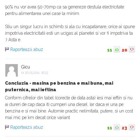
90% nu vor avea 50-70mp ca sa genereze destula electricitate
pentru alimentarea unei case la minim.
Stiu un singur lucru in schimb si ala cu incapatanare, orice ai spune
impotriva electricitatii esti un ucigas al planetei si vor fi impotriva ta
:) Asta e.
Raportează abuz
11
20
Gicu
la
26.05.2011, 16:13
Concluzia - masina pe benzina e mai buna, mai
puternica, mai ieftina
Conform cifrelor din tabel (corecte de data asta) iesi mai ieftin si nu
ai dureri de cap daca iti cumperi una diesel. Iar daca ei una pe
benzina e si mai bine. Automie practic nelimitata, putere, si un cost
mai mic pe km decat orice variant
Raportează abuz
11
23