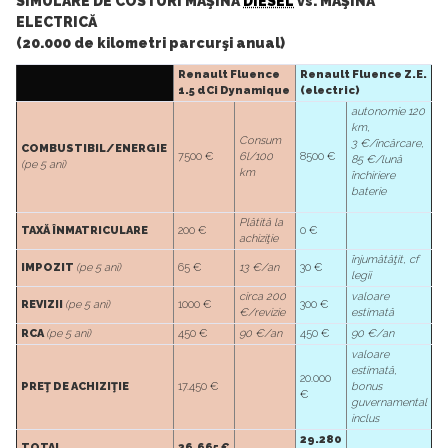
SIMULARE DE COSTURI MAŞINĂ
DIESEL
vs. MAŞINĂ
ELECTRICĂ
(20.000 de kilometri parcurşi anual)
Renault Fluence
Renault Fluence Z.E.
1.5 dCi Dynamique
(electric)
autonomie 120
km,
Consum
3 €/încărcare,
COMBUSTIBIL/ENERGIE
7500 €
6l/100
8500 €
85 €/lună
(pe 5 ani)
km
închiriere
baterie
Plătită la
TAXĂ ÎNMATRICULARE
200 €
0 €
achiziţie
înjumătăţit, cf
IMPOZIT
(pe 5 ani)
65 €
13 €/an
30 €
legii
circa 200
valoare
REVIZII
(pe 5 ani)
1000 €
300 €
€/revizie
estimată
RCA
(pe 5 ani)
450 €
90 €/an
450 €
90 €/an
valoare
estimată,
20.000
PREŢ DE ACHIZIŢIE
17.450 €
bonus
€
guvernamental
inclus
29.280
TOTAL
26.665 €