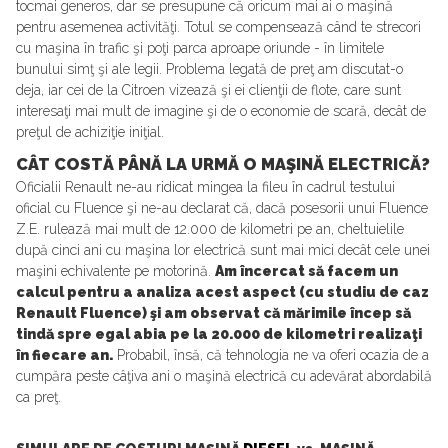
tocmai generos, dar se presupune că oricum mai ai o maşină
pentru asemenea activităţi. Totul se compensează când te strecori
cu maşina în trafic şi poţi parca aproape oriunde - în limitele
bunului simţ şi ale legii. Problema legată de preţ am discutat-o
deja, iar cei de la Citroen vizează şi ei clienţii de flote, care sunt
interesaţi mai mult de imagine şi de o economie de scară, decât de
preţul de achiziţie iniţial.
CÂT COSTĂ PÂNĂ LA URMĂ O MAŞINĂ ELECTRICĂ?
Oficialii Renault ne-au ridicat mingea la fileu în cadrul testului
oficial cu Fluence şi ne-au declarat că, dacă posesorii unui Fluence
Z.E. rulează mai mult de 12.000 de kilometri pe an, cheltuielile
după cinci ani cu maşina lor electrică sunt mai mici decât cele unei
maşini echivalente pe motorină.
Am încercat să facem un
calcul pentru a analiza acest aspect (cu studiu de caz
Renault Fluence) şi am observat că mărimile încep să
tindă spre egal abia pe la 20.000 de kilometri realizaţi
în fiecare an.
Probabil, însă, că tehnologia ne va oferi ocazia de a
cumpăra peste câţiva ani o maşină electrică cu adevărat abordabilă
ca preţ.