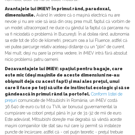
Avantajele lui iMiEV? În primul rând, paradoxal,
dimensiunile.
Având în vedere că o maşină electrică nu are
nevoie şi nu are voie să iasă din oraş prea mult, faptul că vorbim de
un model ultracompact ne duce cu gândul la faptul că parcarea nu
va fi niciodată o problemă în Bucureşti. În al doilea rând, autonomia
sa este tot de 160 de kilometri, precum cea a lui Fluence, astfel că
vei putea parcurge relativ aceleaşi distanţe cu un "plin" de curent.
Mai mult, deşi nu pare la prima vedere, în iMiEV intră fără absolut
nicio problemă patru oameni.
Dezavantajele lui iMiEV: spaţiul pentru bagaje, care
este mic (deşi maşinile de aceste dimensiuni ne-au
obişnuit deja cu acest fapt) şi mai ales preţul, unui
care îi face pe toţi să uite de instinctul ecologic şi să se
gândească în primul rând la portofel.
Conform listei de
preţuri
comunicate de Mitsubishi în România, un iMiEV costă
36.640 de euro cu tot cu TVA, iar bonusul guvernamental la
cumpărare va coborî preţul până în jur de 31-32 de mii de euro.
Este adevărat, Mitsubishi doreşte mai degrabă să vândă aceste
maşini companiilor (de stat sau nu) care îşi permit să instaleze
puncte de încărcare, astfel că - cel puţin teoretic - preţul trebuie