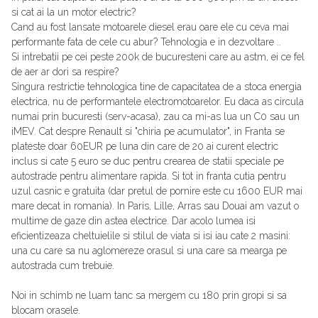
si cat ai la un motor electric?
Cand au fost lansate motoarele diesel erau oare ele cu ceva mai
performante fata de cele cu abur? Tehnologia e in dezvoltare ..
Si intrebatii pe cei peste 200k de bucuresteni care au astm, ei ce fel
de aer ar dori sa respire?
Singura restrictie tehnologica tine de capacitatea de a stoca energia
electrica, nu de performantele electromotoarelor. Eu daca as circula
numai prin bucuresti (serv-acasa), zau ca mi-as lua un C0 sau un
iMEV. Cat despre Renault si "chiria pe acumulator", in Franta se
plateste doar 60EUR pe luna din care de 20 ai curent electric
inclus si cate 5 euro se duc pentru crearea de statii speciale pe
autostrade pentru alimentare rapida. Si tot in franta cutia pentru
uzul casnic e gratuita (dar pretul de pornire este cu 1600 EUR mai
mare decat in romania). In Paris, Lille, Arras sau Douai am vazut o
multime de gaze din astea electrice. Dar acolo lumea isi
eficientizeaza cheltuielile si stilul de viata si isi iau cate 2 masini:
una cu care sa nu aglomereze orasul si una care sa mearga pe
autostrada cum trebuie.
Noi in schimb ne luam tanc sa mergem cu 180 prin gropi si sa
blocam orasele.