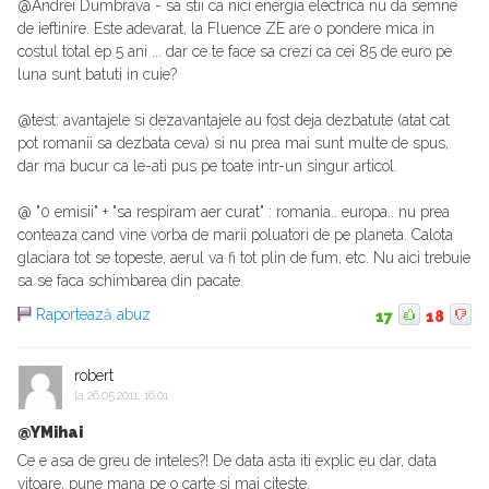
@Andrei Dumbrava - sa stii ca nici energia electrica nu da semne
de ieftinire. Este adevarat, la Fluence ZE are o pondere mica in
costul total ep 5 ani ... dar ce te face sa crezi ca cei 85 de euro pe
luna sunt batuti in cuie?
@test: avantajele si dezavantajele au fost deja dezbatute (atat cat
pot romanii sa dezbata ceva) si nu prea mai sunt multe de spus,
dar ma bucur ca le-ati pus pe toate intr-un singur articol.
@ "0 emisii" + "sa respiram aer curat" : romania.. europa.. nu prea
conteaza cand vine vorba de marii poluatori de pe planeta. Calota
glaciara tot se topeste, aerul va fi tot plin de fum, etc. Nu aici trebuie
sa se faca schimbarea din pacate.
Raportează abuz
17
18
robert
la
26.05.2011, 16:01
@YMihai
Ce e asa de greu de inteles?! De data asta iti explic eu dar, data
vitoare, pune mana pe o carte si mai citeste.