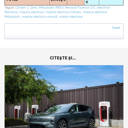
€
Taguri:
Citroen C-Zero
,
Mitsubishi iMiEV
,
Renault Fluence Z.E.
,
electrice
Romania
,
masina electrica
,
masina electrica Citroen
,
masina electrica
Mitsubishi
,
masina electrica renault
,
masini electrice
Tweet
CITEŞTE ŞI...