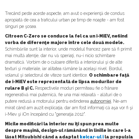
Trecând peste aceste aspecte, am avut o experienţă de condus
apropiată de cea a traficului urban pe timp de noapte - am fost
singuri pe şosea.
Citroen C-Zero se conduce la fel ca un i-MiEV, nefiind
vorba de diferenţe majore între cele două modele.
Schimbările sunt la interior, unde modelul francez pare să fi primit
mai multă atenţie, dar nu vă speriaţi, nu-i nicio schimbare
dramatică. Vorbim de o culoare diferită a interiorului şi de alte
texturi şi materiale, iar alitatea rămâne la acelaşi nivel. Bordul,
volanul şi selectorul de viteze sunt identice.
O schimbare faţă
de i-MiEV este reprezentată de lipsa modurilor de
rulare B şi C.
Respectivele moduri permiteau fie o frânare
regenerativă mai puternică, fie una mai relaxată - alături de o
putere redusă a motorului pentru extinderea
autonomiei
. Ne-am
mirat când am auzit explicaţia, dar am fost informaţi că aşa vor fi şi
i-Miev şi iOn începând cu "generaţia 2012".
Micile modificări la interior nu îţi spun prea multe
despre maşină, design-ul rămânând în liniile în care l-a
lăsat Mitsubishi când a adaptat
keicar-ul
i
la propulsia