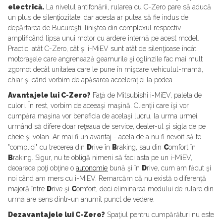
electrică.
La nivelul antifonării, rularea cu C-Zero pare să aducă
un plus de silenţiozitate, dar acesta ar putea să fie indus de
depărtarea de Bucureşti, liniştea din complexul respectiv
amplificând lipsa unui motor cu ardere internă pe acest model.
Practic, atât C-Zero, cât şi i-MiEV sunt atât de silenţioase încât
motoraşele care angrenează geamurile şi oglinzile fac mai mult
zgomot decât unitatea care le pune în mişcare vehiculul-mamă,
chiar şi când vorbim de apăsarea acceleraţiei la podea.
Avantajele lui C-Zero?
Faţă de Mitsubishi i-MiEV, paleta de
culori. În rest, vorbim de aceeaşi maşină. Clienţii care îşi vor
cumpăra maşina vor beneficia de acelaşi lucru, la urma urmei,
urmând să difere doar reţeaua de service, dealer-ul şi sigla de pe
cheie şi volan. Ar mai fi un avantaj - acela de a nu fi nevoit să te
"complici" cu trecerea din
D
rive în
B
raking, sau din
C
omfort în
B
raking. Sigur, nu te obligă nimeni să faci asta pe un i-MiEV,
deoarece poţi obţine o
autonomie
bună şi în
D
rive, cum am făcut şi
noi când am mers cu i-MiEV. Remarcăm că nu există o diferenţă
majoră între
D
rive şi
C
omfort, deci eliminarea modului de rulare din
urmă are sens dintr-un anumit punct de vedere.
Dezavantajele lui C-Zero?
Spaţiul pentru cumpărături nu este