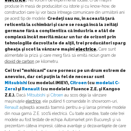
electrice
.
Nu vorbim de experimente locale, ci de maşini
produse în masă de producători cu istorie şi cu know-how, de
constructori care îşi vor baza întreaga comunicare din următorii ani
pe acest tip de modele.
Credeţi sau nu, în această ţară
reticentă la schimbări şi care se roagă încă la zeităţi
germane fără a conştientiza că industria e atât de
complexă încât merită măcar un tur de orizont prin
tehnologiile dezvoltate de alţii, trei producători sparg
gheaţa şi scot la vânzare maşini
electrice
.
Care sunt
alimentate la priză şi care merg fără să emită niciun gram de
dioxid de carbon
pe kilometru.
Cei trei "mohicani" care pornesc pe un drum extrem de
anevoios, dar cel puţin la fel de necesar sunt
Mitsubishi
(cu modelul iMiEV),
Citroen
(cu
modelul C-
Zero
) şi
Renault
(cu modelele Fluence Z.E. şi Kangoo
Z.E.).
Dacă
Mitsubishi
şi
Citroen
au scos deja la vânzare
maşinuţele
electrice
, ele putând fi comandate în showroom-uri,
Renault
aşteaptă această toamnă pentru a-şi lansa primele modele
din noua gamă Z.E. 100% electrică. Cu toate acestea, toate cele trei
modele au fost testate de echipa Automarket prin Bucureşti şi vă
prezentăm câteva impresii, câteva avantaje şi dezavantajele de care