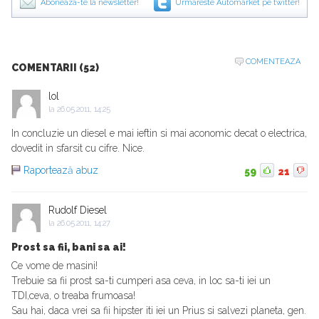
Aboneaza-te la newsletter!
Urmareste Automarket pe twitter!
COMENTEAZA
COMENTARII (52)
lol
la
26.05.2011, 14:25
In concluzie un diesel e mai ieftin si mai aconomic decat o electrica,
dovedit in sfarsit cu cifre. Nice.
Raportează abuz
59
21
Rudolf Diesel
la
26.05.2011, 14:27
Prost sa fii, bani sa ai!
Ce vome de masini!
Trebuie sa fii prost sa-ti cumperi asa ceva, in loc sa-ti iei un
TDI,ceva, o treaba frumoasa!
Sau hai, daca vrei sa fii hipster iti iei un Prius si salvezi planeta, gen.