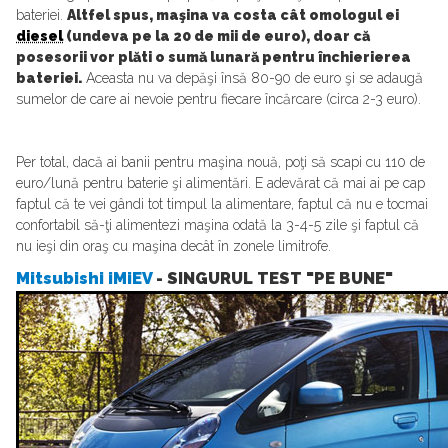
bateriei.
Altfel spus, maşina va costa cât omologul ei
diesel
(undeva pe la 20 de mii de euro), doar că
posesorii vor plăti o sumă lunară pentru închierierea
bateriei.
Aceasta nu va depăşi însă 80-90 de euro şi se adaugă
sumelor de care ai nevoie pentru fiecare încărcare (circa 2-3 euro).
Per total, dacă ai banii pentru maşina nouă, poţi să scapi cu 110 de
euro/lună pentru baterie şi alimentări. E adevărat că mai ai pe cap
faptul că te vei gândi tot timpul la alimentare, faptul că nu e tocmai
confortabil să-ţi alimentezi maşina odată la 3-4-5 zile şi faptul că
nu ieşi din oraş cu maşina decât în zonele limitrofe.
Mitsubishi iMiEV
- SINGURUL TEST "PE BUNE"