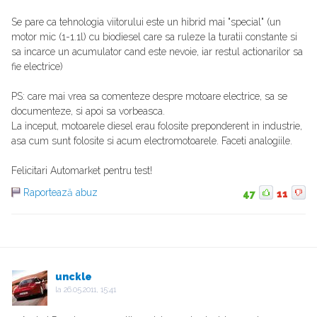
Se pare ca tehnologia viitorului este un hibrid mai "special" (un
motor mic (1-1.1l) cu biodiesel care sa ruleze la turatii constante si
sa incarce un acumulator cand este nevoie, iar restul actionarilor sa
fie electrice)
PS: care mai vrea sa comenteze despre motoare electrice, sa se
documenteze, si apoi sa vorbeasca.
La inceput, motoarele diesel erau folosite preponderent in industrie,
asa cum sunt folosite si acum electromotoarele. Faceti analogiile.
Felicitari Automarket pentru test!
Raportează abuz
47
11
unckle
la
26.05.2011, 15:41