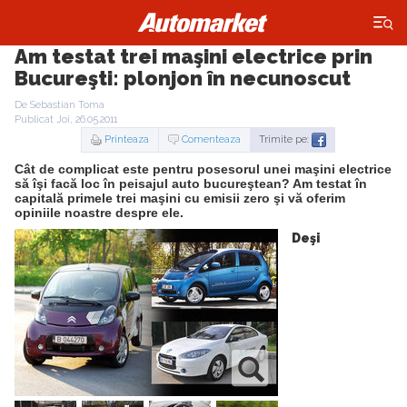
×
Am testat trei maşini electrice prin
Bucureşti: plonjon în necunoscut
De Sebastian Toma
Publicat Joi, 26.05.2011
Printeaza
Comenteaza
Trimite pe:
Cât de complicat este pentru posesorul unei maşini electrice
să îşi facă loc în peisajul auto bucureştean? Am testat în
capitală primele trei maşini cu emisii zero şi vă oferim
opiniile noastre despre ele.
Deşi