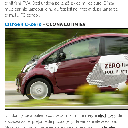
privit fără TVA. Deci undeva pe la 26-27 de mii de euro. E încă
mult, dar nici laptopurile nu au fost ieftine imediat după lansarea
primului PC portabil.
Citroen C-Zero
- CLONA LUI iMiEV
Din dorinţa de a putea produce cât mai multe maşini
electrice
şi de
a scădea astfel preţurile de producţie şi de vânzare ale acestora,
Mitsubishi a căutat parteneri care să-şi dorească un
model electric