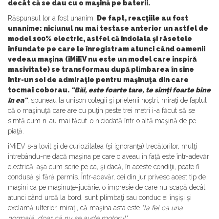
decât că se dau cu o maşină pe baterii.
Răspunsul lor a fost unanim.
De fapt, reacţiile au fost
unanime: niciunul nu mai testase anterior un astfel de
model 100% electric, astfel că îndoiala şi râsetele
înfundate pe care le înregistram atunci când oamenii
vedeau maşina (iMiEV nu este un model care inspiră
masivitate) se transformau după plimbarea în sine
într-un soi de admiraţie pentru maşinuţa din care
tocmai coborau.
"Băi, este foarte tare, te simţi foarte bine
în ea"
, spuneau la unison colegii şi prietenii noştri, miraţi de faptul
că o maşinuţă care are cu puţin peste trei metri i-a făcut să se
simtă cum n-au mai făcut-o niciodată într-o altă maşină de pe
piaţă.
iMiEV s-a lovit şi de curiozitatea (şi ignoranţa) trecătorilor, mulţi
întrebându-ne dacă maşina pe care o aveau în faţă este într-adevăr
electrică, aşa cum scrie pe ea, şi dacă, în aceste condiţii, poate fi
condusă şi fără permis. Într-adevăr, cei din jur privesc acest tip de
maşini ca pe maşinuţe-jucărie, o impresie de care nu scapă decât
atunci când urcă la bord, sunt plimbaţi sau conduc ei înşişi şi
exclamă ulterior, miraţi, că maşina asta este
"la fel ca una
normală, doar că nu se aude motorul".