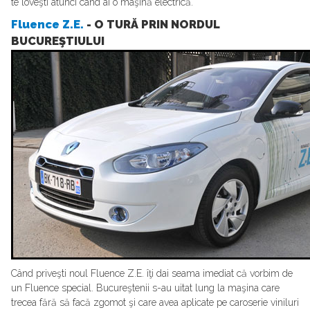
te loveşti atunci când ai o maşină electrică.
Fluence Z.E.
- O TURĂ PRIN NORDUL
BUCUREŞTIULUI
Când priveşti noul Fluence Z.E. îţi dai seama imediat că vorbim de
un Fluence special. Bucureştenii s-au uitat lung la maşina care
trecea fără să facă zgomot şi care avea aplicate pe caroserie viniluri