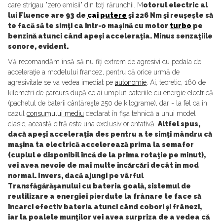
care strigau "zero emisii" din toţi rărunchii. M
otorul electric al
lui Fluence are 93 de
cai putere
şi 226 Nm şi reuşeşte să
te facă să te simţi ca într-o maşină cu motor
turbo
pe
benzină atunci când apeşi acceleraţia. Minus senzaţiile
sonore, evident.
Vă recomandăm însă să nu fiţi extrem de agresivi cu pedala de
acceleraţie a modelului francez, pentru că orice urmă de
agresivitate se va vedea imediat pe
autonomie
. Ai, teoretic, 160 de
kilometri de parcurs după ce ai umplut bateriile cu energie electrică
(pachetul de baterii cântăreşte 250 de kilograme), dar - la fel ca în
cazul
consumului mediu
declarat în fişa tehnică a unui model
clasic, această cifră este una exclusiv orientativă.
Altfel spus,
dacă apeşi acceleraţia des pentru a te simţi mândru că
maşina ta electrică accelerează prima la semafor
(cuplul e disponibil încă de la prima rotaţie pe minut),
vei avea nevoie de mai multe încărcări decât în mod
normal. Invers, dacă ajungi pe vârful
Transfăgărăşanului cu bateria goală, sistemul de
reutilizare a energiei pierdute la frânare te face să
încarci efectiv bateria atunci când cobori şi frânezi,
iar la poalele munţilor vei avea surpriza de a vedea că