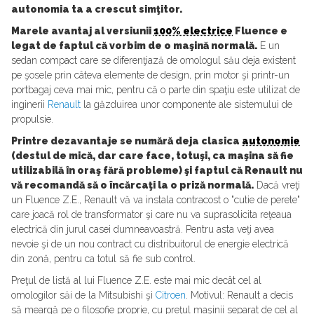
autonomia ta a crescut simţitor.
Marele avantaj al versiunii
100% electrice
Fluence e
legat de faptul că vorbim de o maşină normală.
E un
sedan compact care se diferenţiază de omologul său deja existent
pe şosele prin câteva elemente de design, prin motor şi printr-un
portbagaj ceva mai mic, pentru că o parte din spaţiu este utilizat de
inginerii
Renault
la găzduirea unor componente ale sistemului de
propulsie.
Printre dezavantaje se numără deja clasica
autonomie
(destul de mică, dar care face, totuşi, ca maşina să fie
utilizabilă în oraş fără probleme) şi faptul că Renault nu
vă recomandă să o încărcaţi la o priză normală.
Dacă vreţi
un Fluence Z.E., Renault vă va instala contracost o "cutie de perete"
care joacă rol de transformator şi care nu va suprasolicita reţeaua
electrică din jurul casei dumneavoastră. Pentru asta veţi avea
nevoie şi de un nou contract cu distribuitorul de energie electrică
din zonă, pentru ca totul să fie sub control.
Preţul de listă al lui Fluence Z.E. este mai mic decât cel al
omologilor săi de la Mitsubishi şi
Citroen
. Motivul: Renault a decis
să meargă pe o filosofie proprie, cu preţul maşinii separat de cel al