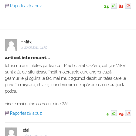
Raportează abuz
24
81
YMihai
la
26.05.2011, 14:50
articol interesant...
totusi nu am inteles partea cu... Practic, atât C-Zero, cât şi i-MiEV
sunt atât de silenţioase încât motoraşele care angrenează
geamurile şi oglinzile fac mai mult zgomot decât unitatea care le
pune în mişcare, chiar şi când vorbim de apăsarea acceleraţiei la
podea.
cine e mai galagios decat cine ???
Raportează abuz
4
25
_steli
la
26.05.2011, 15:01