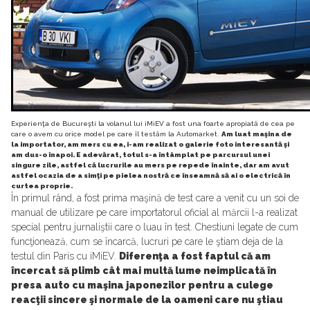
Experienţa de Bucureşti la volanul lui iMiEV a fost una foarte apropiată de cea pe
care o avem cu orice model pe care îl testăm la Automarket.
Am luat maşina de
la importator, am mers cu ea, i-am realizat o galerie foto interesantă şi
am dus-o înapoi. E adevărat, totul s-a întâmplat pe parcursul unei
singure zile, astfel că lucrurile au mers pe repede înainte, dar am avut
astfel ocazia de a simţi pe pielea nostră ce înseamnă să ai o electrică în
curtea proprie.
În primul rând, a fost prima maşină de test care a venit cu un soi de
manual de utilizare pe care importatorul oficial al mărcii l-a realizat
special pentru jurnaliştii care o luau în test. Chestiuni legate de cum
funcţionează, cum se încarcă, lucruri pe care le ştiam deja de la
testul din Paris cu iMiEV.
Diferenţa a fost faptul că am
încercat să plimb cât mai multă lume neimplicată în
presa auto cu maşina japonezilor pentru a culege
reacţii sincere şi normale de la oameni care nu ştiau