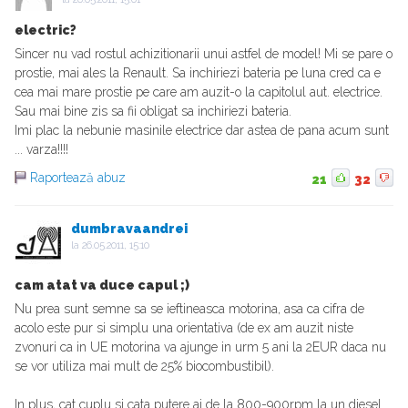
electric?
Sincer nu vad rostul achizitionarii unui astfel de model! Mi se pare o
prostie, mai ales la Renault. Sa inchiriezi bateria pe luna cred ca e
cea mai mare prostie pe care am auzit-o la capitolul aut. electrice.
Sau mai bine zis sa fii obligat sa inchiriezi bateria.
Imi plac la nebunie masinile electrice dar astea de pana acum sunt
... varza!!!!
Raportează abuz
21
32
dumbravaandrei
la
26.05.2011, 15:10
cam atat va duce capul ;)
Nu prea sunt semne sa se ieftineasca motorina, asa ca cifra de
acolo este pur si simplu una orientativa (de ex am auzit niste
zvonuri ca in UE motorina va ajunge in urm 5 ani la 2EUR daca nu
se vor utiliza mai mult de 25% biocombustibil).
In plus, cat cuplu si cata putere ai de la 800-900rpm la un diesel