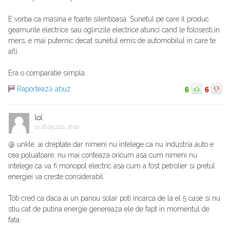
E vorba ca masina e foarte silentioasa. Sunetul pe care il produc
geamurile electrice sau oglinzile electrice atunci cand le folosesti,in
mers, e mai puternic decat sunetul emis de automobilul in care te
afli.
Era o comparatie simpla.
Raportează abuz
6
6
lol
la
26.05.2011, 16:10
@ unkle, ai dreptate dar nimeni nu intelege ca nu industria auto e
cea poluatoare, nu mai conteaza oricum asa cum nimeni nu
intelege ca va fi monopol electric asa cum a fost petrolier si pretul
energiei va creste considerabil.
Toti cred ca daca ai un panou solar poti incarca de la el 5 case si nu
stiu cat de putina energie genereaza ele de fapt in momentul de
fata.