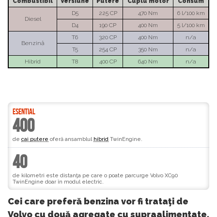
Combustibil
Versiune
Putere
Cuplu motor
Consum
D5
225 CP
470 Nm
6 l/100 km
Diesel
D4
190 CP
400 Nm
5 l/100 km
T6
320 CP
400 Nm
n/a
Benzină
T5
254 CP
350 Nm
n/a
Hibrid
T8
400 CP
640 Nm
n/a
ESENTIAL
400
de
cai putere
oferă ansamblul
hibrid
TwinEngine.
40
de kilometri este distanţa pe care o poate parcurge Volvo XC90
TwinEngine doar în modul electric.
Cei care preferă benzina vor fi trataţi de
Volvo cu două agregate cu supraalimentate.