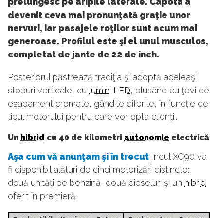
prelungesc pe aripile laterale. Capota a
devenit ceva mai pronunţată graţie unor
nervuri, iar pasajele roţilor sunt acum mai
generoase. Profilul este şi el unul musculos,
completat de jante de 22 de inch.
Posteriorul păstrează tradiţia şi adoptă aceleaşi
stopuri verticale, cu
lumini LED
, plusând cu ţevi de
eşapament cromate, gândite diferite, în funcţie de
tipul motorului pentru care vor opta clienţii.
Un
hibrid
cu 40 de kilometri
autonomie
electrică
Aşa cum vă anunţam şi în trecut
, noul XC90 va
fi disponibil alături de cinci motorizări distincte:
două unităţi pe benzină, două dieseluri şi un
hibrid
oferit în premieră.