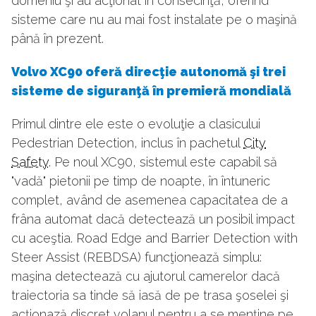
domeniu şi au acţionat în consecinţă, oferind
sisteme care nu au mai fost instalate pe o maşină
până în prezent.
Volvo XC90 oferă direcţie autonomă şi trei
sisteme de siguranţă în premieră mondială
Primul dintre ele este o evoluţie a clasicului
Pedestrian Detection, inclus în pachetul
City
Safety
. Pe noul XC90, sistemul este capabil să
"vadă" pietonii pe timp de noapte, în întuneric
complet, având de asemenea capacitatea de a
frâna automat dacă detectează un posibil impact
cu aceştia. Road Edge and Barrier Detection with
Steer Assist (REBDSA) funcţionează simplu:
maşina detectează cu ajutorul camerelor dacă
traiectoria sa tinde să iasă de pe trasa şoselei şi
acţionază discret volanul pentru a se menţine pe