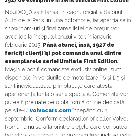
1927 de exemplare în seria limitată First Edition
Noul XC90 va fi lansat în cadru oficial la Salonul
Auto de la Paris, în luna octombrie, iar apariţia sa în
showroom-uri şi finalizarea listei de preţuri vor
avea loc la începutul anului viitor, în ianaurie-
februarie 2015.
Până atunci, însă, 1927 de
fericiţi clienţi îşi pot comanda unul dintre
exemplarele seriei limitate First Edition.
Maşinile pot fi comandate exclusiv online, sunt
disponibile în versiunile de motorizare T6 şi D5 şi
sunt individualizate prin plăcuţe care atestă
apartenenţa lor la o serie specială. Comenzile vor
putea fi preluate pe o platformă online dedicată
pe site-ul
volvocars.com
începând cu 3
septembrie. Conform declaraţiilor oficialilor Volvo,
România nu se află printre pieţele care vor putea
beneficia de comenzi, în program fiind incluse cele