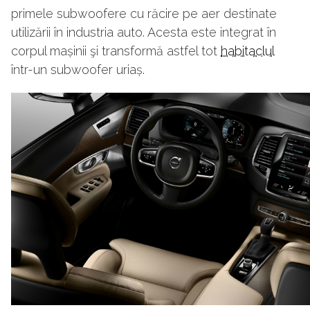
primele subwoofere cu răcire pe aer destinate
utilizării în industria auto. Acesta este integrat în
corpul mașinii şi transformă astfel tot
habitaclul
într-un subwoofer uriaș.