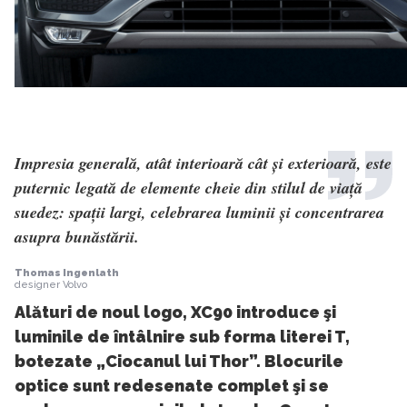
Impresia generală, atât interioară cât și exterioară, este
puternic legată de elemente cheie din stilul de viață
suedez: spații largi, celebrarea luminii și concentrarea
asupra bunăstării.
Thomas Ingenlath
designer Volvo
Alături de noul logo, XC90 introduce şi
luminile de întâlnire sub forma literei T,
botezate „Ciocanul lui Thor”. Blocurile
optice sunt redesenate complet şi se