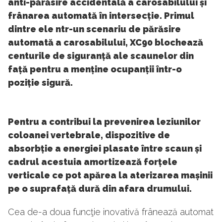
anti-părăsire accidentală a carosabilului și
frânarea automată în intersecție. Primul
dintre ele ntr-un scenariu de părăsire
automată a carosabilului, XC90 blochează
centurile de siguranță ale scaunelor din
față pentru a menține ocupanții într-o
poziție sigură.
Pentru a contribui la prevenirea leziunilor
coloanei vertebrale, dispozitive de
absorbție a energiei plasate între scaun și
cadrul acestuia amortizează forțele
verticale ce pot apărea la aterizarea mașinii
pe o suprafață dură din afara drumului.
Cea de-a doua funcţie inovativă frânează automat