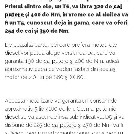
Primul dintre ele, un T6, va livra 320 de
cai
putere
şi 400 de Nm, în vreme ce al doilea va
fi un T5, cunoscut deja în gamă, care va oferi
254 de cai şi 350 de Nm.
De cealaltă parte, cei care preferă motoarele
diesel
vor putea alege versiunea D4, care va
garanta 190 de
cai putere
şi 400 de Nm, adică
aproximativ ceea ce vedem astăzi din acelaşi
motor de 2.0 litri pe S60 şi XC60.
Această motorizare va garanta un consum de
aproximativ 5 litri/100 de km. Cel mai puternic
diesel
se va ascunde însă sub indicativul D5 şi va
dispune de 225 de
cai putere
şi 470 de Nm. Va fi
suficient pentru performanţe bune, dar şi pentru