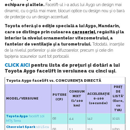
echipare şi altele.
Facelift-ul i-a adus lui Aygo un design mai
dinamic, cu o grilă mai mare, blocuri optice cu design nou şi o bară
de protecţie cu un design accentuat.
Toyota oferă şi o ediţie specială a lui Aygo, Mandarin,
care se distinge prin culoarea
caroseriei
, regăsită şi la
interior la nivelul ornamentelor vitezometrului, a
fantelor de ventilaţie şi a turometrului.
Totodată, inserţiile
de la nivelul portierelor şi ale difuzoarelor, precum şi cele din
tapiţeria scaunelor sunt tot portocalii.
CLICK AICI
pentru lista de preţuri şi dotări a lui
Toyota Aygo facelift în versiunea cu cinci uşi.
Toyota Aygo facelift vs. CONCURENŢA DIRECTĂ
PREŢ
CONSUM
DE
ACCELERAŢIE
PUTERE
MIXT
LISTĂ*
MODEL/VERSIUNE
0-100
(CP)
(l/100
(Euro,
(secunde)
km)
cu
TVA)
Toyota Aygo
facelift 1.0i
68
4,4
14.2
10.121
MT5 Terra
Chevrolet Spark
1.0 LS cu
68
5,1
15.5
9.830