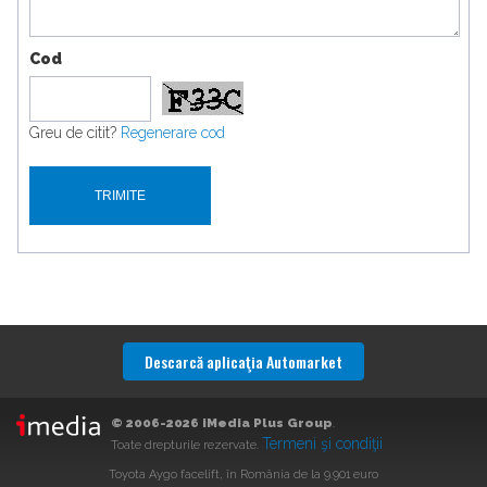
Cod
Greu de citit?
Regenerare cod
Descarcă aplicaţia Automarket
© 2006-2026 iMedia Plus Group
.
Termeni şi condiţii
Toate drepturile rezervate.
Toyota Aygo facelift, în România de la 9.901 euro