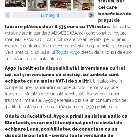
trei uşi, dar
cei care
beneficiază de
11 imagini
preţul de
lansare plătesc doar 8.535 euro cu TVA inclus.
Respectiva
versiune are în standard ABS+EBD+BA, aer condiţionat cu reglare
manuală, Radio CD şi patru difuzoare, volan reglabil pe înălţime,
închidere centralizată cu telecomandă şi airbag-uri şofer şi pasager.
Versiunea cu cinci uşi a lui
Toyota Aygo
pleacă de la 10.121 de euro
cu TVA inclus pe piaţa internă.
Aygo facelit este disponibil atât în versiunea cu trei
uşi, cât şi în versiunea cu cinci uşi, iar ambele sunt
echipate cu un motor VVT-i de 1.0 litri.
Unitatea vine în
compania unei transimisii manuale cu cinci trepte sau a unei
transmisii MultiMode (manuală robotizată). În compania unei
transmisii manuale, Aygo generaţie 2012 are un consum mixt de
4.4 litri la sută şi emite doar 102 grame de
CO2
pe kilometru.
Odată cu facelift-ul, Aygo a primit un sistem audio cu
Bluetooth, ecran multifuncţional pentru nivelul de
echipare Luna, posibilitatea de conectare cu un
dispozitiv portabil – pentru toate versiunile de