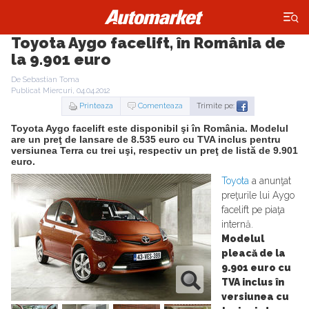
×
Toyota Aygo facelift, în România de
la 9.901 euro
De Sebastian Toma
Publicat Miercuri, 04.04.2012
Printeaza
Comenteaza
Trimite pe:
Toyota Aygo facelift este disponibil şi în România. Modelul
are un preţ de lansare de 8.535 euro cu TVA inclus pentru
versiunea Terra cu trei uşi, respectiv un preţ de listă de 9.901
euro.
Toyota
a anunţat
preţurile lui Aygo
facelift pe piaţa
internă.
Modelul
pleacă de la
9.901 euro cu
TVA inclus în
versiunea cu