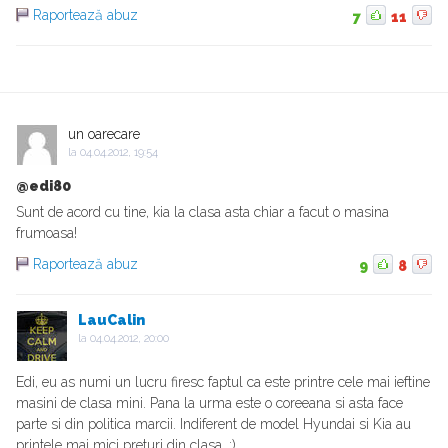
Raportează abuz
7
11
un oarecare
la
04.04.2012, 19:54
@edi80
Sunt de acord cu tine, kia la clasa asta chiar a facut o masina
frumoasa!
Raportează abuz
9
8
LauCalin
la
04.04.2012, 20:00
Edi, eu as numi un lucru firesc faptul ca este printre cele mai ieftine
masini de clasa mini. Pana la urma este o coreeana si asta face
parte si din politica marcii. Indiferent de model Hyundai si Kia au
printele mai mici preturi din clasa. :)