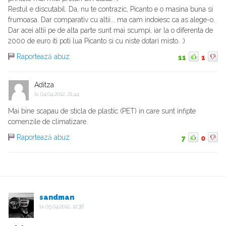
Restul e discutabil. Da, nu te contrazic, Picanto e o masina buna si
frumoasa. Dar comparativ cu altii... ma cam indoiesc ca as alege-o.
Dar acei altii pe de alta parte sunt mai scumpi, iar la o diferenta de
2000 de euro iti poti lua Picanto si cu niste dotari misto. :)
Raportează abuz
11
1
Aditza
la
04.04.2012, 21:44
Mai bine scapau de sticla de plastic (PET) in care sunt infipte
comenzile de climatizare.
Raportează abuz
7
0
sandman
la
05.04.2012, 12:38