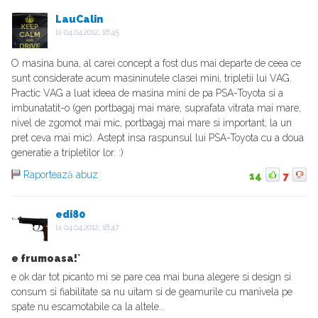
LauCalin
la
04.04.2012, 18:45
O masina buna, al carei concept a fost dus mai departe de ceea ce
sunt considerate acum masininutele clasei mini, tripletii lui VAG.
Practic VAG a luat ideea de masina mini de pa PSA-Toyota si a
imbunatatit-o (gen portbagaj mai mare, suprafata vitrata mai mare,
nivel de zgomot mai mic, portbagaj mai mare si important, la un
pret ceva mai mic). Astept insa raspunsul lui PSA-Toyota cu a doua
generatie a tripletilor lor. :)
Raportează abuz
14
7
edi80
la
04.04.2012, 18:47
e frumoasa!`
e ok dar tot picanto mi se pare cea mai buna alegere si design si
consum si fiabilitate sa nu uitam si de geamurile cu manivela pe
spate nu escamotabile ca la altele...