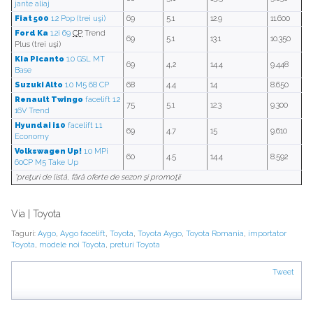
jante aliaj
Fiat 500
1.2 Pop (trei uşi)
69
5.1
12.9
11.600
Ford Ka
1.2i 69
CP
Trend
69
5.1
13.1
10.350
Plus (trei uşi)
Kia Picanto
1.0 GSL MT
69
4,2
14.4
9.448
Base
Suzuki Alto
1.0 M5 68 CP
68
4.4
14
8.650
Renault Twingo
facelift 1.2
75
5.1
12.3
9.300
16V Trend
Hyundai i10
facelift 1.1
69
4.7
15
9.610
Economy
Volkswagen Up!
1.0 MPi
60
4.5
14.4
8.592
60CP M5 Take Up
*preţuri de listă, fără oferte de sezon şi promoţii
Via | Toyota
Taguri:
Aygo
,
Aygo facelift
,
Toyota
,
Toyota Aygo
,
Toyota Romania
,
importator
Toyota
,
modele noi Toyota
,
preturi Toyota
Tweet