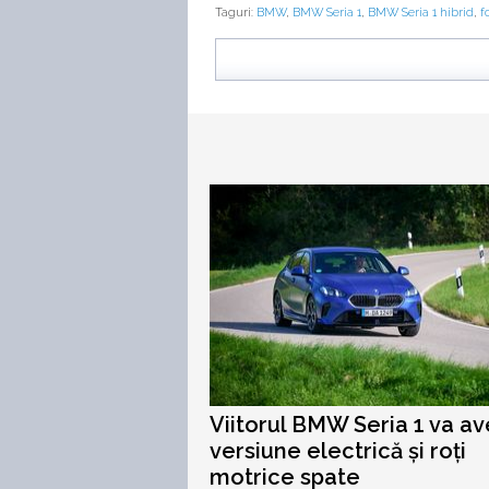
Taguri:
BMW
,
BMW Seria 1
,
BMW Seria 1 hibrid
,
f
Viitorul BMW Seria 1 va a
versiune electrică și roți
motrice spate