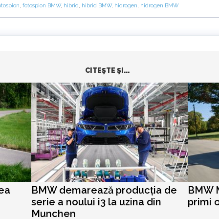
otospion
,
fotospion BMW
,
hibrid
,
hibrid BMW
,
hidrogen
,
hidrogen BMW
CITEŞTE ŞI...
vea
BMW demarează producția de
BMW M
serie a noului i3 la uzina din
primi 
Munchen