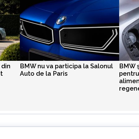
 din
BMW nu va participa la Salonul
BMW și
t
Auto de la Paris
pentru
alimen
regene