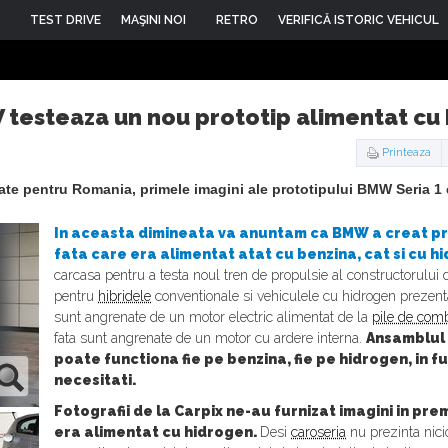
TEST DRIVE
MAŞINI NOI
RETRO
VERIFICĂ ISTORIC VEHICUL
testeaza un nou prototip alimentat cu
Printeaza
ate pentru Romania, primele imagini ale prototipului BMW Seria 1 c
In aceasta dimineata va anuntam ca BMW a creat pro
fata care era alimentat atat cu benzina, cat si cu h
carcasa pentru a testa noul tren de propulsie al constructorului
pentru
hibridele
conventionale si vehiculele cu hidrogen prezenta
sunt angrenate de un motor electric alimentat de la
pile de comb
fata sunt angrenate de un motor cu ardere interna.
Ansamblul
poate functiona fie pe benzina, fie pe hidrogen, in f
necesitati.
Fotografii de la Carpix ne-au furnizat imagini in pre
era alimentat cu hidrogen.
Desi
caroseria
nu prezinta nici