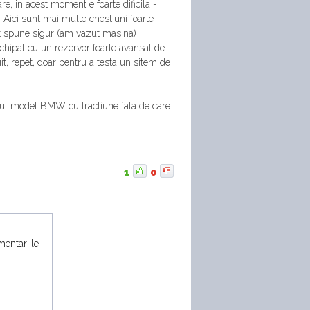
e, in acest moment e foarte dificila -
 Aici sunt mai multe chestiuni foarte
ot spune sigur (am vazut masina)
chipat cu un rezervor foarte avansat de
it, repet, doar pentru a testa un sitem de
oul model BMW cu tractiune fata de care
1
0
mentariile