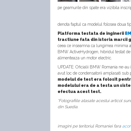
pe geamurile din spate era vizibila inscri
denota faptul ca modelul folosea doua ti
Platforma testata de inginerii
B
tractiune fata din istoria marcii
ceea ce inseamna ca lungimea minima a un
BMW ActiveHydrogen, hibridul testat de i
alimenteaza un motor electric.
UPDATE: Oficialii BMW Romania ne-au in
avut loc de condensatorii amplasati su
modelul de test era folosit pent
modelului era de a testa un siste
efectua acest test.
*Fotografiile atasate acestui articol s
din Suedia.
imagini pe teritoriul Romaniei fara
aco