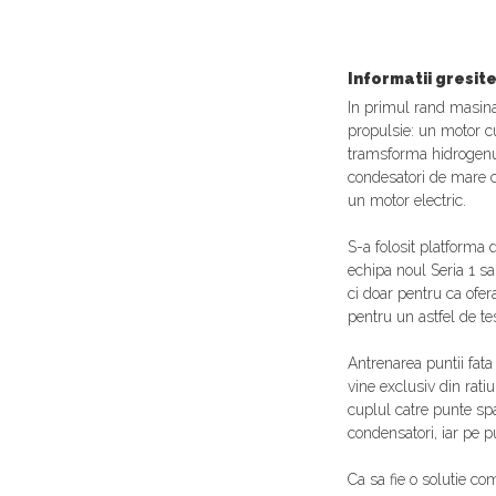
Informatii gresit
In primul rand masina
propulsie: un motor cu
tramsforma hidrogenul 
condesatori de mare ca
un motor electric.
S-a folosit platforma 
echipa noul Seria 1 
ci doar pentru ca ofer
pentru un astfel de tes
Antrenarea puntii fat
vine exclusiv din rati
cuplul catre punte sp
condensatori, iar pe p
Ca sa fie o solutie co