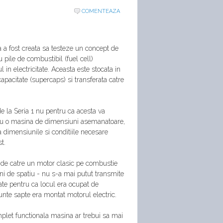
COMENTEAZA
e
 a fost creata sa testeze un concept de
 pile de combustibil (fuel cell)
in electricitate. Aceasta este stocata in
pacitate (supercaps) si transferata catre
de la Seria 1 nu pentru ca acesta va
sau o masina de dimensiuni asemanatoare,
a dimensiunile si conditiile necesare
t.
a de catre un motor clasic pe combustie
uni de spatiu - nu s-a mai putut transmite
ate pentru ca locul era ocupat de
unte sapte era montat motorul electric.
mplet functionala masina ar trebui sa mai