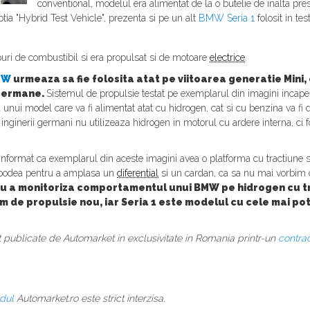
conventional, modelul era alimentat de la o butelie de inalta pre
ptia "Hybrid Test Vehicle", prezenta si pe un alt
BMW Seria 1
folosit in te
puri de combustibil si era propulsat si de motoare
electrice
.
MW
urmeaza sa fie folosita atat pe viitoarea generatie Mini,
 germane.
Sistemul de propulsie testat pe exemplarul din imagini incap
ui model care va fi alimentat atat cu hidrogen, cat si cu benzina va fi 
nginerii germani nu utilizeaza hidrogen in motorul cu ardere interna, ci 
format ca exemplarul din aceste imagini avea o platforma cu tractiune 
b podea pentru a amplasa un
diferential
si un cardan, ca sa nu mai vorbim 
ru a monitoriza comportamentul unui BMW pe hidrogen cu tr
m de propulsie nou, iar Seria 1 este modelul cu cele mai pot
unt publicate de Automarket in exclusivitate in Romania printr-un
contra
rdul
Automarket.ro este strict interzisa.