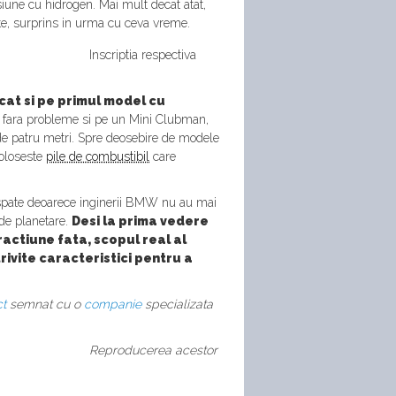
siune cu hidrogen. Mai mult decat atat,
ste, surprins in urma cu ceva vreme.
Inscriptia respectiva
 cat si pe primul model cu
e fara probleme si pe un Mini Clubman,
de patru metri. Spre deosebire de modele
foloseste
pile de combustibil
care
spate deoarece inginerii BMW nu au mai
de planetare.
Desi la prima vedere
actiune fata, scopul real al
rivite caracteristici pentru a
ct
semnat cu o
companie
specializata
Reproducerea acestor