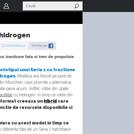
 hidrogen
Comenteaza
Trimite pe:
u tractiune fata si tren de propulsie
totipul unui Seria 1 cu tractiune
idrogen.
Modelul era folosit pe post de
 din Munchen, care promite o alternativa
te pana acum. Astfel, rotile din spate
ustibil
cu hidrogen, in timp ce rotile din
 format creeaza un
hibrid
care
unctie de resursele disponibile si
miera cu acest model in timp ce
o diferenta fata de un Seria 1 hatchback