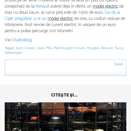
producţia de serie, modelul ar trebui să aibă un preţ competitiv,
conaţionalii de la
Renault
având deja în ofertă un
model electric
de
oraş cu două locuri, al cărui preţ este de 7.500 de euro.
Cei de la
Opel pregătesc şi ei un
model electric
de oraş cu costuri reduse de
întreţinere, fiind nevoie de curent electric în valoare de un euro
pentru a putea parcurge 100 kilometri.
Via |
Autosblog
Taguri:
Audi
,
Citroen
,
Opel
,
PSA
,
PSA Peugeot-Citroen
,
Peugeot
,
Renault
,
Twizy
,
Volkswagen
Tweet
CITEŞTE ŞI...