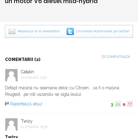
un motor V6 diesel mild-hybrid
Aboneaza-te la newsletter!
Urmareste Automarket pe twitter!
COMENTEAZA
COMENTARII (2)
Catalin
la
27.09.2011, 11:37
Defapt masina nu seamana deloc cu Citroen.....va fi o masina
Peugeot....pe roti vazandu-se sigla leului.
Raportează abuz
3
0
Twizy
la
27.09.2011, 15:36
Twizy