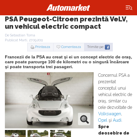
×
PSA Peugeot-Citroen prezintă VeLV,
un vehicul electric compact
De Sebastian Toma
Publicat Marti, 27.09.2011
Printeaza
Comenteaza
Trimite pe:
Francezii de la PSA au creat şi ei un concept electric de oraş,
care poate parcurge 100 de kilometri cu o singură încărcare
şi poate transporta trei pasageri.
Concernul PSA a
prezentat
conceptul unui
vehicul electric de
oraş, similar cu
cele dezvoltate de
Volkswagen
,
Opel
şi
Audi
.
Spre
deosebire de