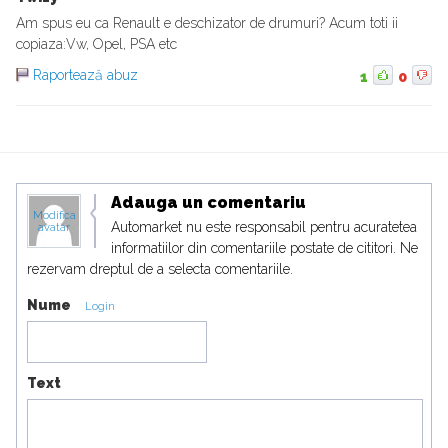
Am spus eu ca Renault e deschizator de drumuri? Acum toti ii
copiaza:Vw, Opel, PSA etc
Raportează abuz
1
0
Adauga un comentariu
Modifica
Automarket nu este responsabil pentru acuratetea
avatar
informatiilor din comentariile postate de cititori. Ne
rezervam dreptul de a selecta comentariile.
Nume
Login
Text