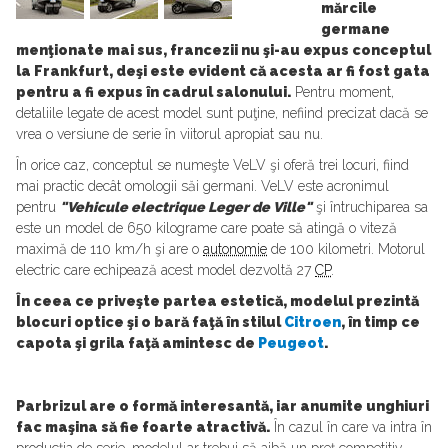
mărcile
germane
menţionate mai sus, francezii nu şi-au expus conceptul
la Frankfurt, deşi este evident că acesta ar fi fost gata
pentru a fi expus în cadrul salonului.
Pentru moment,
detaliile legate de acest model sunt puţine, nefiind precizat dacă se
vrea o versiune de serie în viitorul apropiat sau nu.
În orice caz, conceptul se numeşte VeLV şi oferă trei locuri, fiind
mai practic decât omologii săi germani. VeLV este acronimul
pentru
"Vehicule electrique Leger de Ville"
şi întruchiparea sa
este un model de 650 kilograme care poate să atingă o viteză
maximă de 110 km/h şi are o
autonomie
de 100 kilometri. Motorul
electric care echipează acest model dezvoltă 27
CP
.
În ceea ce priveşte partea estetică, modelul prezintă
blocuri optice şi o bară faţă în stilul
Citroen
, în timp ce
capota şi grila faţă amintesc de
Peugeot
.
Parbrizul are o formă interesantă, iar anumite unghiuri
fac maşina să fie foarte atractivă.
În cazul în care va intra în