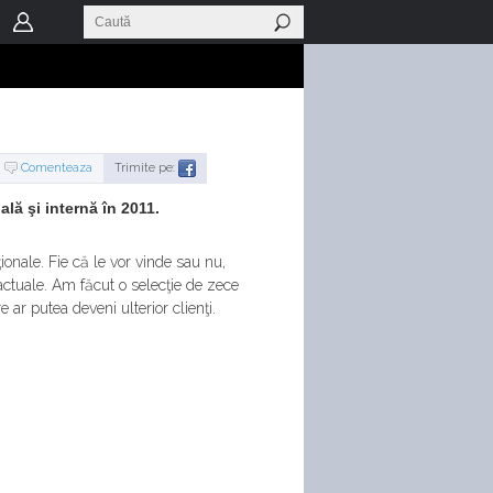
Comenteaza
Trimite pe:
lă şi internă în 2011.
nale. Fie că le vor vinde sau nu,
 actuale. Am făcut o selecţie de zece
e ar putea deveni ulterior clienţi.