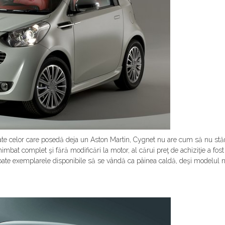
tate celor care posedă deja un Aston Martin, Cygnet nu are cum să nu stă
mbat complet şi fără modificări la motor, al cărui preţ de achiziţie a fost d
ate exemplarele disponibile să se vândă ca pâinea caldă, deşi modelul nu