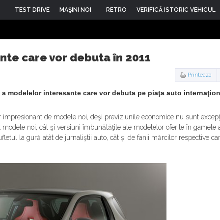
TEST DRIVE
MAŞINI NOI
RETRO
VERIFICĂ ISTORIC VEHICUL
te care vor debuta în 2011
Printeaza
 a modelelor interesante care vor debuta pe piaţa auto internaţiona
impresionant de modele noi, deşi previziunile economice nu sunt excepţio
t modele noi, cât şi versiuni îmbunătăţite ale modelelor oferite în gamele
etul la gură atât de jurnaliştii auto, cât şi de fanii mărcilor respective car