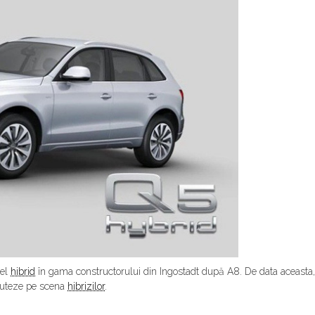
del
hibrid
în gama constructorului din Ingostadt după A8. De data aceasta,
ebuteze pe scena
hibrizilor
.