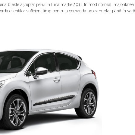
ria 6 este aşteptat până în luna martie 2011. În mod normal, majoritatea 
corda clienţilor suficient timp pentru a comanda un exemplar până în vară