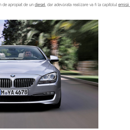
em de apropiat de un
diesel
, dar adevărata realizare va fi la capitolul
emisii