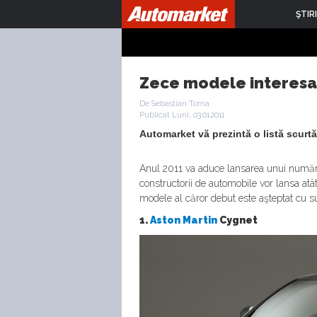
ŞTIRI
Zece modele interesan
De Sebastian Toma
Publicat Luni, 03.01.2011
Automarket vă prezintă o listă scurtă
Anul 2011 va aduce lansarea unui număr 
constructorii de automobile vor lansa atâ
modele al căror debut este aşteptat cu sufl
1.
Aston Martin
Cygnet