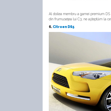
Al doilea membru a gamei premium DS 
din frumuseţea lui C3, ne aşteptăm la cev
6.
Citroen DS5