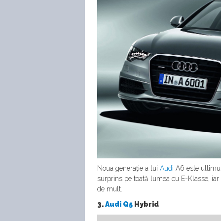
Noua generaţie a lui
Audi
A6 este ultimu
surprins pe toată lumea cu E-Klasse, iar
de mult.
3.
Audi Q5
Hybrid